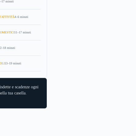
–17 minuti
'ATTIVITÀ
4–6 minuti
OMESTICI
11–17 minuti
2–18 minuti
OLI
13–19 minuti
isdette e scadenze ogni
ella tua casella.