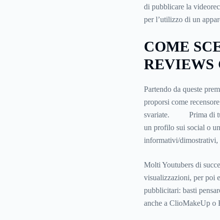
di pubblicare la videore
per l’utilizzo di un appa
COME SCEG
REVIEWS 
Partendo da queste premes
proporsi come recensore r
svariate. Prima di tut
un profilo sui social o 
informativi/dimostrativi,
Molti Youtubers di succe
visualizzazioni, per poi 
pubblicitari: basti pens
anche a ClioMakeUp o Be