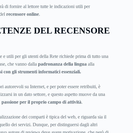
 di fornire al lettore tutte le indicazioni utili per
 del
recensore online
.
ETENZE DEL RECENSORE
 e utili per gli utenti della Rete richiede prima di tutto una
ase, che vanno dalla
padronanza della lingua
alla
i con gli strumenti informatici essenziali.
i autorevoli su Internet, e per poter essere retribuiti, è
lizzarsi in un dato settore, e questo aspetto muove da una
a passione per il proprio campo di attività
.
alizzazione dei comparti è tipica del web, e riguarda sia il
ello dei servizi. Dunque, per distinguersi dagli altri
bravo autore di reviews deve avere motivazione, che però di