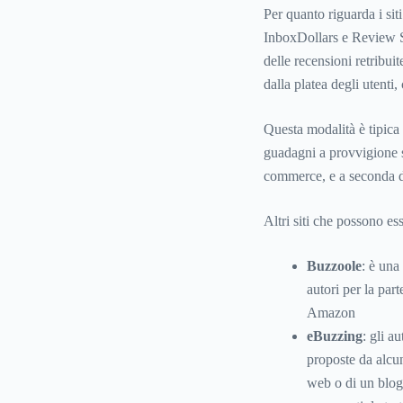
Per quanto riguarda i sit
InboxDollars e Review St
delle recensioni retribuit
dalla platea degli utenti,
Questa modalità è tipica
guadagni a provvigione sug
commerce, e a seconda d
Altri siti che possono es
Buzzoole
: è una
autori per la pa
Amazon
eBuzzing
: gli a
proposte da alcune
web o di un blog 