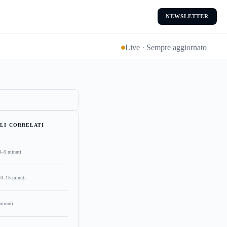
NEWSLETTER
Live · Sempre aggiornato
LI CORRELATI
3–5 minuti
10–15 minuti
minuti