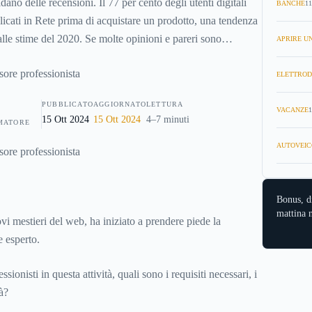
dano delle recensioni. Il 77 per cento degli utenti digitali
BANCHE
11
blicati in Rete prima di acquistare un prodotto, una tendenza
o alle stime del 2020. Se molte opinioni e pareri sono
APRIRE UN
la community, la specializzazione di alcuni settori e la
verificata e affidabile, fa sì che gli utenti si fidino di più
ELETTROD
dagli esperti di un dato comparto.
PUBBLICATO
AGGIORNATO
LETTURA
VACANZE
1
15 Ott 2024
15 Ott 2024
4–7 minuti
MATORE
AUTOVEIC
Bonus, d
mattina n
ovi mestieri del web, ha iniziato a prendere piede la
e esperto.
ionisti in questa attività, quali sono i requisiti necessari, i
à?