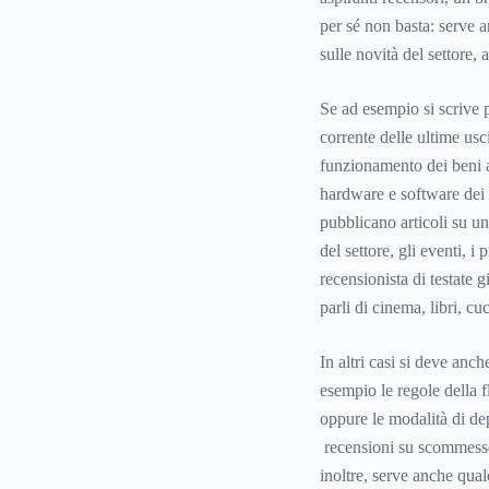
per sé non basta: serve 
sulle novità del settore,
Se ad esempio si scrive p
corrente delle ultime usc
funzionamento dei beni 
hardware e software dei v
pubblicano articoli su un
del settore, gli eventi, i 
recensionista di testate
parli di cinema, libri, cu
In altri casi si deve anc
esempio le regole della f
oppure le modalità di de
recensioni su scommesse.i
inoltre, serve anche qua