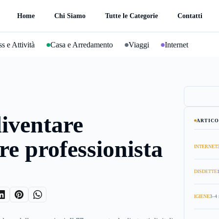
Home
Chi Siamo
Tutte le Categorie
Contatti
s e Attività
Casa e Arredamento
Viaggi
Internet
iventare
ARTICO
re professionista
INTERNET
DISDETTE
IGIENE
3–4 