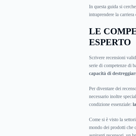
In questa guida si cercherà
intraprendere la carriera
LE COMP
ESPERTO
Scrivere recensioni valide
serie di competenze di b
capacità di destreggiars
Per diventare dei recensor
necessario inoltre specia
condizione essenziale:
l
Come si è visto la settori
mondo dei prodotti che qu
aspiranti recensori, un 