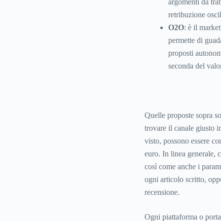
argomenti da trat
retribuzione osci
O2O
: è il mark
permette di guada
proposti autonom
seconda del valor
Quelle proposte sopra so
trovare il canale giusto 
visto, possono essere cor
euro. In linea generale
così come anche i parame
ogni articolo scritto, o
recensione.
Ogni piattaforma o porta