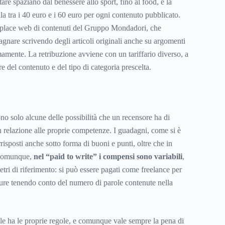
tare spaziano dal benessere allo sport, fino al food, e la
lla tra i 40 euro e i 60 euro per ogni contenuto pubblicato.
etplace web di contenuti del Gruppo Mondadori, che
gnare scrivendo degli articoli originali anche su argomenti
amente. La retribuzione avviene con un tariffario diverso, a
e del contenuto e del tipo di categoria prescelta.
no solo alcune delle possibilità che un recensore ha di
in relazione alle proprie competenze. I guadagni, come si è
risposti anche sotto forma di buoni e punti, oltre che in
, comunque,
nel “paid to write” i compensi sono variabili
,
tri di riferimento: si può essere pagati come freelance per
ppure tenendo conto del numero di parole contenute nella
le ha le proprie regole, e comunque vale sempre la pena di