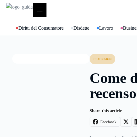
Vai
al
contenuto
Diritti del Consumatore
Disdette
Lavoro
Busines
PROFESSIONI
Come d
recenso
Share this article
Facebook