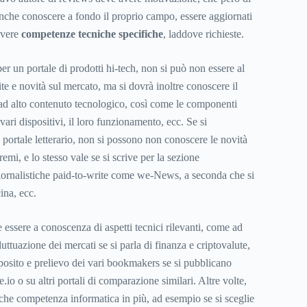
anche conoscere a fondo il proprio campo, essere aggiornati
 avere
competenze tecniche specifiche
, laddove richieste.
er un portale di prodotti hi-tech, non si può non essere al
ite e novità sul mercato, ma si dovrà inoltre conoscere il
ad alto contenuto tecnologico, così come le componenti
ari dispositivi, il loro funzionamento, ecc. Se si
 portale letterario, non si possono non conoscere le novità
premi, e lo stesso vale se si scrive per la sezione
 giornalistiche paid-to-write come we-News, a seconda che si
cina, ecc.
he essere a conoscenza di aspetti tecnici rilevanti, come ad
luttuazione dei mercati se si parla di finanza e criptovalute,
posito e prelievo dei vari bookmakers se si pubblicano
o o su altri portali di comparazione similari. Altre volte,
lche competenza informatica in più, ad esempio se si sceglie