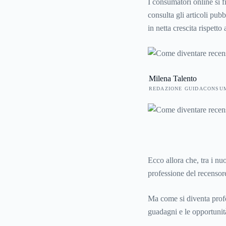
I consumatori online si fi
consulta gli articoli pub
in netta crescita rispett
pubblicati dai membri del
premura che la review sia 
delle recensioni scritte 
Milena Talento
REDAZIONE GUIDACONSU
Ecco allora che, tra i nu
professione del recensor
Ma come si diventa profess
guadagni e le opportunit