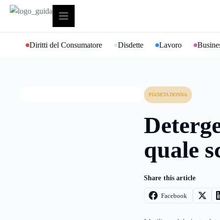
Vai
al
contenuto
Diritti del Consumatore
Disdette
Lavoro
Busines
PIANETA DONNA
Detergen
quale s
Share this article
Facebook