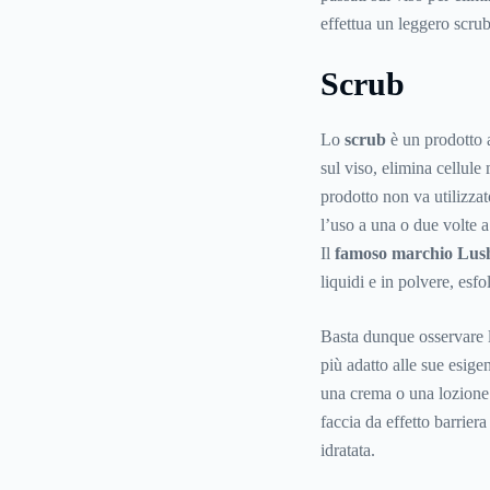
effettua un leggero scrub
Scrub
Lo
scrub
è un prodotto 
sul viso, elimina cellule
prodotto non va utilizzat
l’uso a una o due volte a
Il
famoso marchio Lus
liquidi e in polvere, esfol
Basta dunque osservare la
più adatto alle sue esige
una crema o una lozione id
faccia da effetto barrier
idratata.