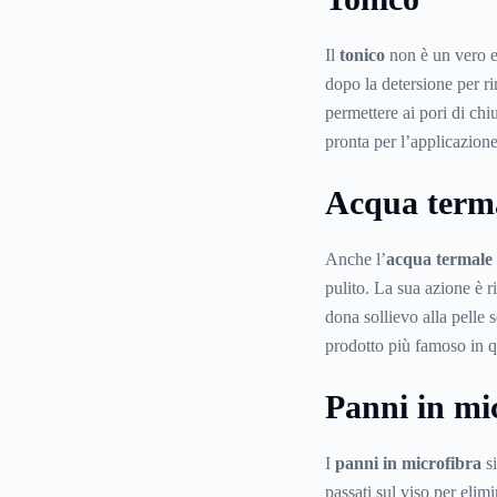
Il
tonico
non è un vero e 
dopo la detersione per ri
permettere ai pori di chiu
pronta per l’applicazione 
Acqua term
Anche l’
acqua termale
pulito. La sua azione è r
dona sollievo alla pelle 
prodotto più famoso in q
Panni in mi
I
panni in microfibra
si
passati sul viso per elim