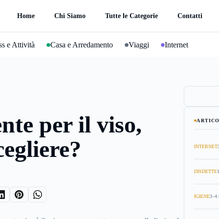
Home
Chi Siamo
Tutte le Categorie
Contatti
s e Attività
Casa e Arredamento
Viaggi
Internet
te per il viso,
ARTICO
cegliere?
INTERNET
DISDETTE
IGIENE
3–4 