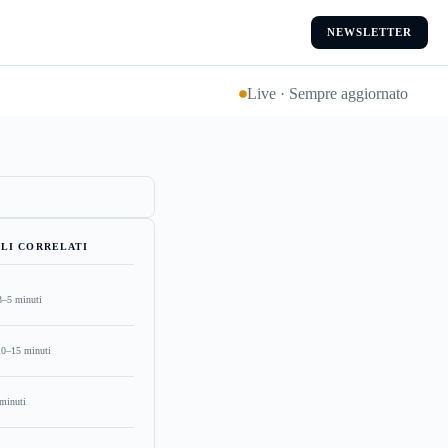
NEWSLETTER
Live · Sempre aggiornato
LI CORRELATI
3–5 minuti
10–15 minuti
minuti