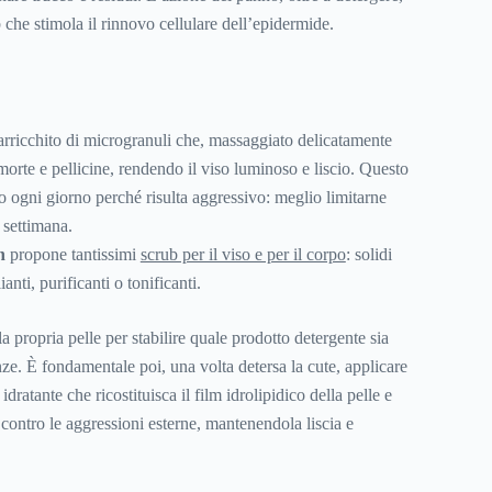
 che stimola il rinnovo cellulare dell’epidermide.
arricchito di microgranuli che, massaggiato delicatamente
 morte e pellicine, rendendo il viso luminoso e liscio. Questo
o ogni giorno perché risulta aggressivo: meglio limitarne
 settimana.
h
propone tantissimi
scrub per il viso e per il corpo
: solidi
ianti, purificanti o tonificanti.
 propria pelle per stabilire quale prodotto detergente sia
nze. È fondamentale poi, una volta detersa la cute, applicare
ratante che ricostituisca il film idrolipidico della pelle e
a contro le aggressioni esterne, mantenendola liscia e