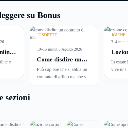
leggere su Bonus
DISDETTE
IGIENE
026
3–4 minut
10–15 minuti
3 Agosto 2026
nline:
Lozio
Come disdire un
are
perché
line è
In estate 
contratto di
versi
ideale
Può capitare che si abbia un
vive una 
locazione in modo
i in
la pell
sce
contratto di affitto ma che si
Sole, sud
corretto ed efficace
una
voglia trasferirsi in una nuova
docce più
una serie
città o si abbiano problemi a
condizio
e sezioni
leggerle
pagare il canone, per cui si
renderla
ne in
comincia a cercare un’altra
disidrata
 senza
abitazione: è legittimo
meno con
ire dove
chiedersi se è possibile
proprio n