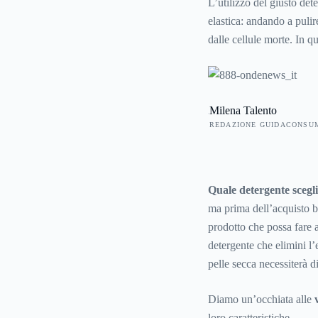
L’utilizzo del giusto det
elastica: andando a pulir
dalle cellule morte. In q
costante, che conferisce 
il viso a ricevere l’azion
Milena Talento
REDAZIONE GUIDACONSU
Quale detergente scegli
ma prima dell’acquisto 
prodotto che possa fare a
detergente che elimini l’
pelle secca necessiterà d
Diamo un’occhiata alle
loro caratteristiche.