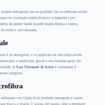
proprio detergente, ma un prodotto che va utilizzato subito
muovere eventuali residui di trucco e impurità e per
dersi. In questo modo la pelle risulta detersa e tonica,
di creme e sieri idratanti.
ale
non è un detergente, e va applicata sul viso dopo averlo
infrescante e tonificante, grazie a una formula spray che
sensibile.
L’Eau Thermale di Avène
è certamente il
uesta categoria.
crofibra
 utilizzano con l’aiuto di un prodotto detergente e vanno
inare trucco e residui. L’azione del panno, oltre a detergere,