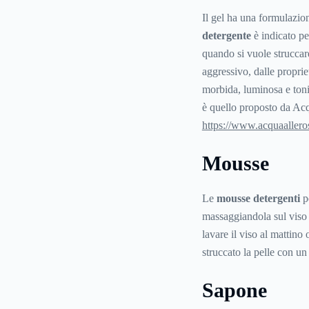
Il gel ha una formulazion
detergente
è indicato pe
quando si vuole struccar
aggressivo, dalle propriet
morbida, luminosa e toni
è quello proposto da Ac
https://www.acquaallerose
Mousse
Le
mousse detergenti
pe
massaggiandola sul viso 
lavare il viso al mattino
struccato la pelle con u
Sapone