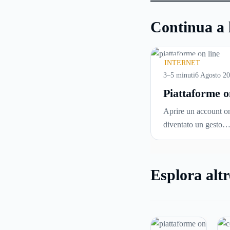
Continua a 
INTERNET
3–5 minuti
6 Agosto 2
Piattaforme o
cosa controll
Aprire un account on
prima di iscri
diventato un gesto
e usare serviz
automatico. Si inseri
tempo reale
un’email, si sceglie 
password, si accetta 
Esplora altr
di condizioni senza 
davvero. Tutto avvie
pochi minuti, spesso
che ci si fermi a cap