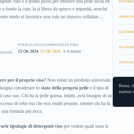
ergente viso è il primo passo per ottenere una pelle liscia ed
BANCHE
11
e a fondo la cute, la si libera da sporco e impurità, nonché
uesto modo si favorisce non solo un rinnovo cellulare
APRIRE UN
alla pelle un aspetto più giovane e luminoso, ma si prepara
e dei nutrienti contenuti nella crema idratante.
ELETTROD
PUBBLICATO
AGGIORNATO
LETTURA
VACANZE
1
15 Ott 2024
15 Ott 2024
3–4 minuti
MATORE
AUTOVEIC
ere per il proprio viso?
Non esiste un prodotto universale,
Bonus, d
bisogna considerare lo
stato della propria pelle
e il tipo di
mattina n
l caso suo. Chi ha la pelle grassa, infatti, avrà bisogno di un
eccesso di sebo ma che non risulti pesante, mentre chi ha la
i una formula più ricca.
varie tipologie di detergenti viso
per vedere quali sono le