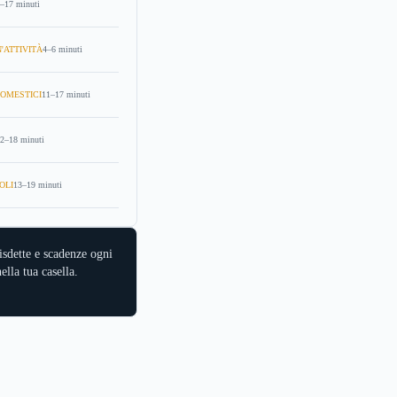
–17 minuti
'ATTIVITÀ
4–6 minuti
OMESTICI
11–17 minuti
2–18 minuti
OLI
13–19 minuti
isdette e scadenze ogni
ella tua casella.