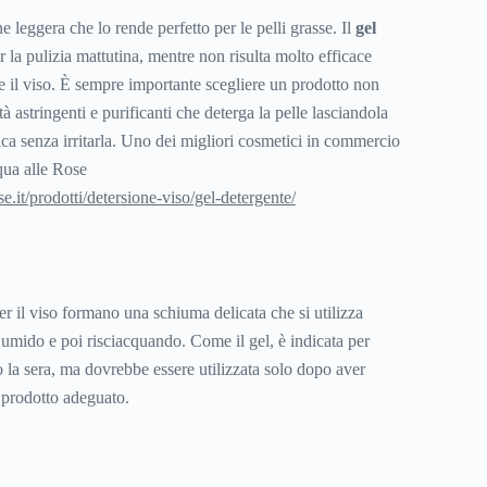
e leggera che lo rende perfetto per le pelli grasse. Il
gel
r la pulizia mattutina, mentre non risulta molto efficace
e il viso. È sempre importante scegliere un prodotto non
à astringenti e purificanti che deterga la pelle lasciandola
ca senza irritarla. Uno dei migliori cosmetici in commercio
qua alle Rose
.it/prodotti/detersione-viso/gel-detergente/
r il viso formano una schiuma delicata che si utilizza
umido e poi risciacquando. Come il gel, è indicata per
 o la sera, ma dovrebbe essere utilizzata solo dopo aver
n prodotto adeguato.