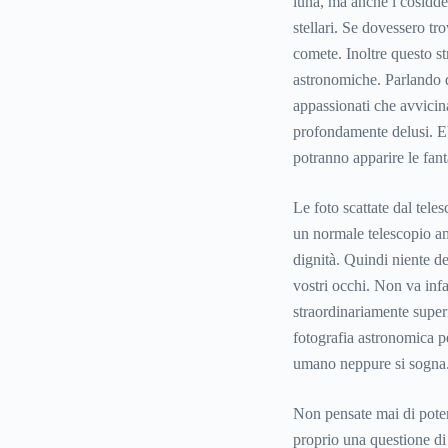
luna, ma anche i cosidde
stellari. Se dovessero t
comete. Inoltre questo st
astronomiche. Parlando d
appassionati che avvicina
profondamente delusi. E
potranno apparire le fant
Le foto scattate dal tel
un normale telescopio ama
dignità. Quindi niente de
vostri occhi. Non va infa
straordinariamente superi
fotografia astronomica pe
umano neppure si sogna
Non pensate mai di pote
proprio una questione di 