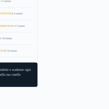
–17 minuti
'ATTIVITÀ
4–6 minuti
OMESTICI
11–17 minuti
2–18 minuti
OLI
13–19 minuti
isdette e scadenze ogni
ella tua casella.