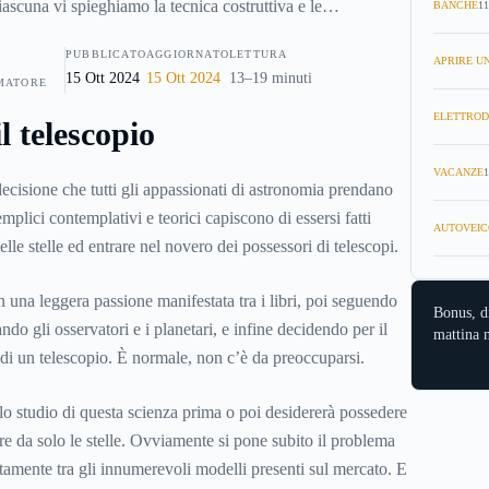
iascuna vi spieghiamo la tecnica costruttiva e le
BANCHE
11
arare quali sono gli strumenti migliori per ogni fascia di
PUBBLICATO
AGGIORNATO
LETTURA
 dei vari modelli, cosa offrono e quali sono gli eventuali
APRIRE UN
15 Ott 2024
15 Ott 2024
13–19 minuti
MATORE
iegano e quando convengono.
ELETTROD
 telescopio
VACANZE
1
ecisione che tutti gli appassionati di astronomia prendano
plici contemplativi e teorici capiscono di essersi fatti
AUTOVEIC
elle stelle ed entrare nel novero dei possessori di telescopi.
n una leggera passione manifestata tra i libri, poi seguendo
Bonus, d
ndo gli osservatori e i planetari, e infine decidendo per il
mattina n
 di un telescopio. È normale, non c’è da preoccuparsi.
lo studio di questa scienza prima o poi desidererà possedere
re da solo le stelle. Ovviamente si pone subito il problema
ttamente tra gli innumerevoli modelli presenti sul mercato. E