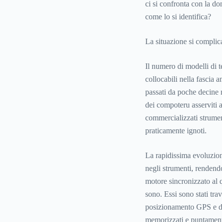
ci si confronta con la dom
come lo si identifica?
La situazione si complic
Il numero di modelli di te
collocabili nella fascia a
passati da poche decine n
dei compoteru asserviti al
commercializzati strumen
praticamente ignoti.
La rapidissima evoluzion
negli strumenti, rendendo
motore sincronizzato al 
sono. Essi sono stati tra
posizionamento GPS e dat
memorizzati e puntament