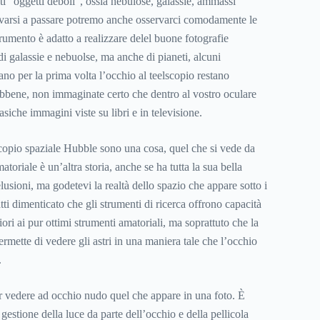
ti “oggetti deboli”, ossia nebulose, galassie, ammassi
rovarsi a passare potremo anche osservarci comodamente le
rumento è adatto a realizzare delel buone fotografie
i galassie e nebuolse, ma anche di pianeti, alcuni
no per la prima volta l’occhio al teelscopio restano
bbene, non immaginate certo che dentro al vostro oculare
asiche immagini viste su libri e in televisione.
escopio spaziale Hubble sono una cosa, quel che si vede da
toriale è un’altra storia, anche se ha tutta la sua bella
lusioni, ma godetevi la realtà dello spazio che appare sotto i
tti dimenticato che gli strumenti di ricerca offrono capacità
ori ai pur ottimi strumenti amatoriali, ma soprattuto che la
rmette di vedere gli astri in una maniera tale che l’occhio
.
r vedere ad occhio nudo quel che appare in una foto. È
gestione della luce da parte dell’occhio e della pellicola