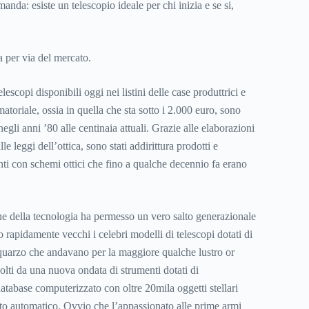
anda: esiste un telescopio ideale per chi inizia e se si,
a per via del mercato.
lescopi disponibili oggi nei listini delle case produttrici e
matoriale, ossia in quella che sta sotto i 2.000 euro, sono
egli anni ’80 alle centinaia attuali. Grazie alle elaborazioni
le leggi dell’ottica, sono stati addirittura prodotti e
ti con schemi ottici che fino a qualche decennio fa erano
e della tecnologia ha permesso un vero salto generazionale
 rapidamente vecchi i celebri modelli di telescopi dotati di
quarzo che andavano per la maggiore qualche lustro or
volti da una nuova ondata di strumenti dotati di
abase computerizzato con oltre 20mila oggetti stellari
o automatico. Ovvio che l’appassionato alle prime armi