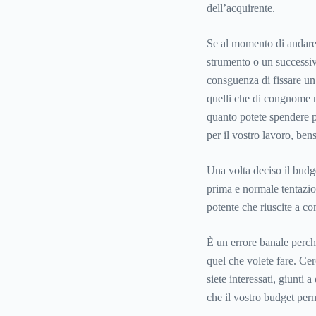
dell’acquirente.
Se al momento di andare 
strumento o un successiv
consguenza di fissare un
quelli che di congnome n
quanto potete spendere p
per il vostro lavoro, ben
Una volta deciso il budge
prima e normale tentazio
potente che riuscite a co
È un errore banale perchè 
quel che volete fare. Ce
siete interessati, giunti 
che il vostro budget per