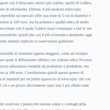
gone con il telescopio storico più celebre, quello di Galileo,
unto di riferimento. Ebbene, il più modesto telescopio
reperibile sul mercato offre una lente di 5 cm di diametro e
eriore ai 100 euro, ma ha potenza e qualità ottica di molto
nnocchiale con il quale Galileo riusci comunque a fare le sue
stronomiche; quindi pur con il più economico strumento oggi
come minimo replicare le osservazioni galileiane.
tenzialità di strumenti appena maggiori, come ad esempio
base quale il diffusissimo riflettoe con schema ottico Newton
ezzo abbastanza variabile da produttore a produttore, ma
orno ai 300 euro. Consideriamo quindi questo genere di
 di standard per un primo approccio al telescopio, che con
 12 cm e un prezzo decisamente equo non è poi affatto male
e osservare i pianeti del sistema solare e i dettagli della