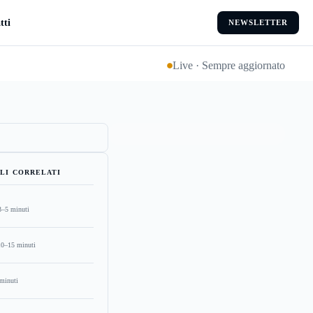
tti
NEWSLETTER
Live · Sempre aggiornato
LI CORRELATI
3–5 minuti
10–15 minuti
minuti