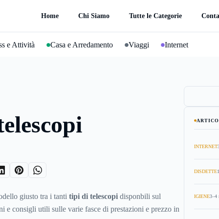
Home
Chi Siamo
Tutte le Categorie
Conta
s e Attività
Casa e Arredamento
Viaggi
Internet
telescopi
ARTICO
INTERNET
DISDETTE
dello giusto tra i tanti
tipi di telescopi
disponbili sul
IGIENE
3–4 
 e consigli utili sulle varie fasce di prestazioni e prezzo in