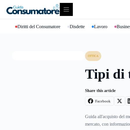
Vai
al
contenuto
Diritti del Consumatore
Disdette
Lavoro
Busines
OTTICA
Tipi di 
Share this article
Facebook
Guida all'acquisto del mo
mercato, con informazioni