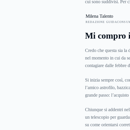
cui sono suddivisi. Per c
funzionalità. Potrete imp
Milena Talento
prezzo, gli schemi ottici
REDAZIONE GUIDACONSU
svantaggi, dove si imp
Mi compro il
Credo che questa sia la d
nel momento in cui da sem
contagiare dalle febbre d
Si inizia sempre così, co
l’amico astrofilo, bazzica
grande passo: l’acquisto
Chiunque si addentri nel
un telescopio per guarda
su come orientarsi corre