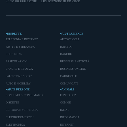
Oltre 80.000 iscritti · Disiscrizione in un click
DISDETTE
AIUTI AZIENDE
TELEFONIA E INTERNET
AUTOVEICOLI
PAY TV E STREAMING
BAMBINI
LUCE E GAS
BANCHE
ASSICURAZIONI
BUSINESS E ATTIVITÀ
BANCHE E FINANZA
BUSINESS ON LINE
PALESTRA E SPORT
CARNEVALE
AUTO E MOBILITA'
COMUNICATI
AIUTI PERSONE
ANIMALI
CONSUMO & CONSUMATORI
FUNKO POP
DISDETTE
GOMME
EDITORIA E SCRITTURA
IGIENE
ELETTRODOMESTICI
INFORMATICA
ELETTRONICA
INTERNET