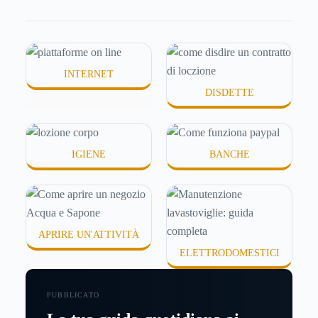
molte persone smettono di applicare prodotti
idratanti perché temono texture pesanti, appiccicose
o difficili da assorbire.
INTERNET
DISDETTE
IGIENE
BANCHE
APRIRE UN'ATTIVITÀ
ELETTRODOMESTICI
PUBBLICATO