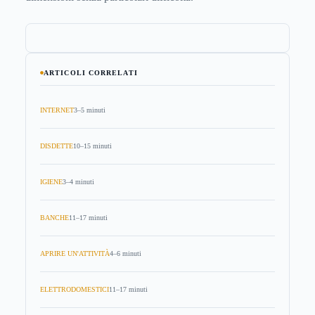
ARTICOLI CORRELATI
INTERNET
3–5 minuti
DISDETTE
10–15 minuti
IGIENE
3–4 minuti
BANCHE
11–17 minuti
APRIRE UN'ATTIVITÀ
4–6 minuti
ELETTRODOMESTICI
11–17 minuti