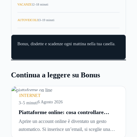
VACANZE
12–18 minuti
AUTOVEICOLI
13–19 minuti
Bonus, disdette e scadenze ogni mattina nella tua casella.
Continua a leggere su Bonus
INTERNET
6 Agosto 2026
3–5 minuti
Piattaforme online: cosa controllare
prima di iscriversi e usare servizi in
Aprire un account online è diventato un gesto
tempo reale
automatico. Si inserisce un’email, si sceglie una