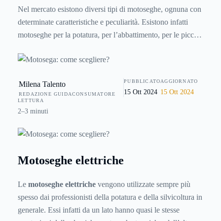
Nel mercato esistono diversi tipi di motoseghe, ognuna con
determinate caratteristiche e peculiarità. Esistono infatti
motoseghe per la potatura, per l’abbattimento, per le piccole
definizioni, motoseghe termiche, motoseghe elettriche con
o senza filo. Quindi, prima di acquistare una motosega è
necessario innanzitutto conoscere e valutare le singole
PUBBLICATO
AGGIORNATO
Milena Talento
necessità. Se ad esempio si ha bisogno di un utensile per
15 Ott 2024
15 Ott 2024
REDAZIONE GUIDACONSUMATORE
tagliare poca legna, magari una volta all’anno per prepararsi
LETTURA
all’inverno non è necessario acquistare una motosega
2–3 minuti
eccessivamente grande e potente. Al contrario invece, se è
necessario abbattere un gran numero di alberi o con un
fusto spesso è fondamentale avere una macchina
Motoseghe elettriche
estremamente prestante.
Le
motoseghe elettriche
vengono utilizzate sempre più
spesso dai professionisti della potatura e della silvicoltura in
generale. Essi infatti da un lato hanno quasi le stesse