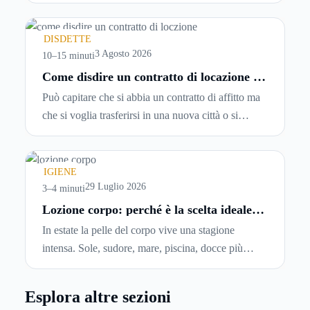
password, si accetta una serie di condizioni senza
leggerle davvero. Tutto avviene in pochi minuti,
spesso senza che ci si fermi a capire dove si sta
DISDETTE
entrando.
3 Agosto 2026
10–15 minuti
Come disdire un contratto di locazione in
modo corretto ed efficace
Può capitare che si abbia un contratto di affitto ma
che si voglia trasferirsi in una nuova città o si
abbiano problemi a pagare il canone, per cui si
comincia a cercare un’altra abitazione: è legittimo
chiedersi se è possibile
disdire il contratto di
IGIENE
locazione
prima che scada. In questa guida
29 Luglio 2026
3–4 minuti
capiremo come inviare la disdetta per un contratto
Lozione corpo: perché è la scelta ideale
per idratare la pelle in estate
di affitto.
In estate la pelle del corpo vive una stagione
intensa. Sole, sudore, mare, piscina, docce più
frequenti e aria condizionata possono renderla
meno morbida, più disidratata o semplicemente
Esplora altre sezioni
meno confortevole. Eppure, proprio nei mesi caldi,