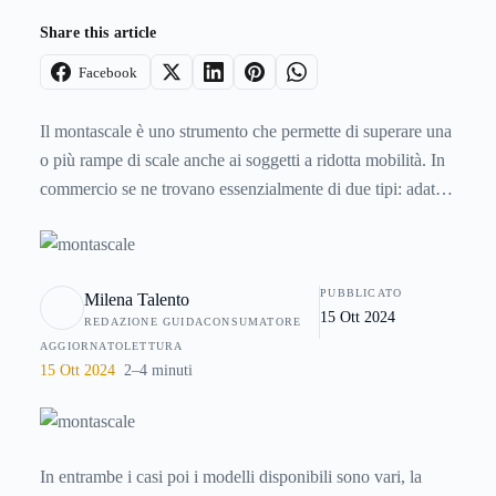
Share this article
Facebook
Il montascale è uno strumento che permette di superare una
o più rampe di scale anche ai soggetti a ridotta mobilità. In
commercio se ne trovano essenzialmente di due tipi: adatti
agli anziani, muniti di una comoda poltroncina, oppure di
perfetti per i disabili, grazie a una pedana che consente di
spostare un’intera sedia a rotelle senza far scomodare chi la
PUBBLICATO
Milena Talento
sta utilizzando.
15 Ott 2024
REDAZIONE GUIDACONSUMATORE
AGGIORNATO
LETTURA
15 Ott 2024
2–4 minuti
In entrambe i casi poi i modelli disponibili sono vari, la