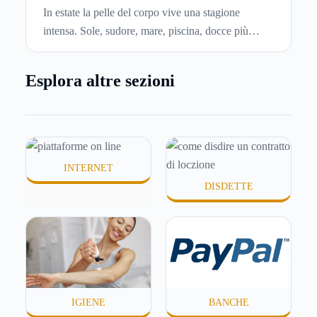
per idratare la pelle in estate
In estate la pelle del corpo vive una stagione
intensa. Sole, sudore, mare, piscina, docce più
frequenti e aria condizionata possono renderla
meno morbida, più disidratata o semplicemente
Esplora altre sezioni
meno confortevole. Eppure, proprio nei mesi caldi,
molte persone smettono di applicare prodotti
idratanti perché temono texture pesanti, appiccicose
o difficili da assorbire.
INTERNET
DISDETTE
IGIENE
BANCHE