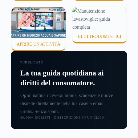
ELETTRODOMESTICI
APRIRE UN'ATTIVITÀ
PUBBLICATO
La tua guida quotidiana ai
diritti del consumatore.
Ogni mattina riceverai bonus, scadenze e nuove
disdette direttamente nella tua casella email.
Gratis. Senza spam.
80.000+ ISCRITTI · DISISCRIZIONE IN UN CLICK