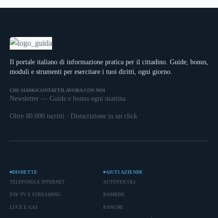
Il portale italiano di informazione pratica per il cittadino. Guide, bonus,
moduli e strumenti per esercitare i tuoi diritti, ogni giorno.
CHI SIAMO
CONTATTI
LAVORA CON NOI
Newsletter — Guide e bonus ogni mattina
Oltre 80.000 iscritti · Disiscrizione in un click
DISDETTE
AIUTI AZIENDE
TELEFONIA E INTERNET
AUTOVEICOLI
PAY TV E STREAMING
BAMBINI
LUCE E GAS
BANCHE