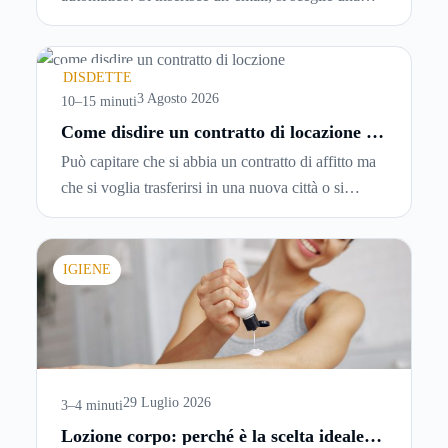
password, si accetta una serie di condizioni senza
leggerle davvero. Tutto avviene in pochi minuti,
spesso senza che ci si fermi a capire dove si sta
DISDETTE
entrando.
3 Agosto 2026
10–15 minuti
Come disdire un contratto di locazione in
modo corretto ed efficace
Può capitare che si abbia un contratto di affitto ma
che si voglia trasferirsi in una nuova città o si
abbiano problemi a pagare il canone, per cui si
comincia a cercare un’altra abitazione: è legittimo
chiedersi se è possibile
disdire il contratto di
IGIENE
locazione
prima che scada. In questa guida
capiremo come inviare la disdetta per un contratto
di affitto.
29 Luglio 2026
3–4 minuti
Lozione corpo: perché è la scelta ideale