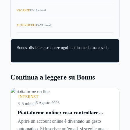
VACANZE
12–18 minuti
AUTOVEICOLI
13–19 minuti
Bonus, disdette e scadenze ogni mattina nella tua casella.
Continua a leggere su Bonus
INTERNET
6 Agosto 2026
3–5 minuti
Piattaforme online: cosa controllare
prima di iscriversi e usare servizi in
Aprire un account online è diventato un gesto
tempo reale
automatico. Si inserisce un’email, si sceglie una