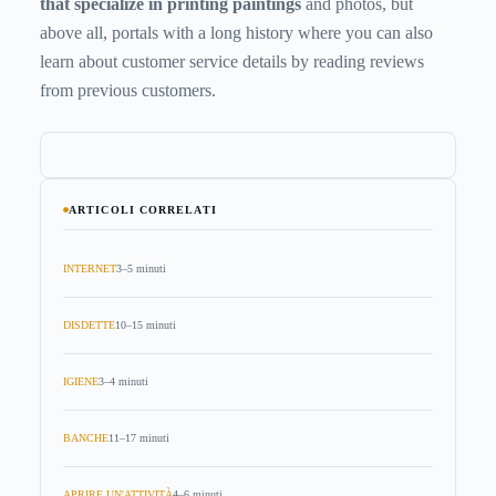
that specialize in printing paintings
and photos, but
above all, portals with a long history where you can also
learn about customer service details by reading reviews
from previous customers.
ARTICOLI CORRELATI
INTERNET
3–5 minuti
DISDETTE
10–15 minuti
IGIENE
3–4 minuti
BANCHE
11–17 minuti
APRIRE UN'ATTIVITÀ
4–6 minuti