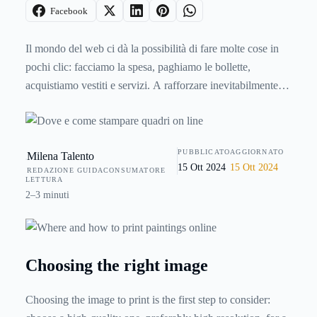
Facebook
Il mondo del web ci dà la possibilità di fare molte cose in
pochi clic: facciamo la spesa, paghiamo le bollette,
acquistiamo vestiti e servizi. A rafforzare inevitabilmente
queste nostre abilità sono stati i mesi di lockdown dove,
non potendo uscire di casa, abbiamo imparato a gestire
molto meglio gli acquisti online e a rendere accogliente i
PUBBLICATO
AGGIORNATO
Milena Talento
nostri spazi interni. Uno dei grandi vantaggi del web non è
15 Ott 2024
15 Ott 2024
REDAZIONE GUIDACONSUMATORE
solo acquistare oggetti già creati ma anche realizzarne di
LETTURA
personalizzati per dare alla casa un tocco assolutamente
2–3 minuti
personale. Come in ogni cosa, però, è importante tenere a
mente alcuni consigli per evitare sbagli.
Choosing the right image
Choosing the image to print is the first step to consider: