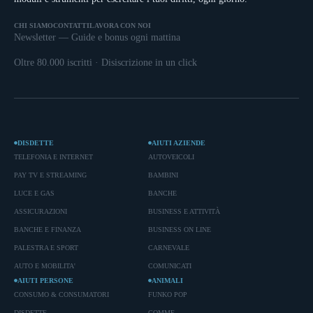
CHI SIAMO
CONTATTI
LAVORA CON NOI
Newsletter — Guide e bonus ogni mattina
Oltre 80.000 iscritti · Disiscrizione in un click
DISDETTE
AIUTI AZIENDE
TELEFONIA E INTERNET
AUTOVEICOLI
PAY TV E STREAMING
BAMBINI
LUCE E GAS
BANCHE
ASSICURAZIONI
BUSINESS E ATTIVITÀ
BANCHE E FINANZA
BUSINESS ON LINE
PALESTRA E SPORT
CARNEVALE
AUTO E MOBILITA'
COMUNICATI
AIUTI PERSONE
ANIMALI
CONSUMO & CONSUMATORI
FUNKO POP
DISDETTE
GOMME