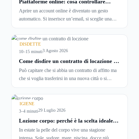
Piattaforme online: cosa controllare
prima di iscriversi e usare servizi in
Aprire un account online è diventato un gesto
tempo reale
automatico. Si inserisce un’email, si sceglie una
password, si accetta una serie di condizioni senza
leggerle davvero. Tutto avviene in pochi minuti,
spesso senza che ci si fermi a capire dove si sta
DISDETTE
entrando.
3 Agosto 2026
10–15 minuti
Come disdire un contratto di locazione in
modo corretto ed efficace
Può capitare che si abbia un contratto di affitto ma
che si voglia trasferirsi in una nuova città o si
abbiano problemi a pagare il canone, per cui si
comincia a cercare un’altra abitazione: è legittimo
chiedersi se è possibile
disdire il contratto di
IGIENE
locazione
prima che scada. In questa guida
29 Luglio 2026
3–4 minuti
capiremo come inviare la disdetta per un contratto
Lozione corpo: perché è la scelta ideale
per idratare la pelle in estate
di affitto.
In estate la pelle del corpo vive una stagione
intensa. Sole, sudore, mare, piscina, docce più