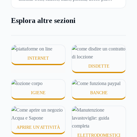
frequenti e aria condizionata possono renderla
meno morbida, più disidratata o semplicemente
Esplora altre sezioni
meno confortevole. Eppure, proprio nei mesi caldi,
molte persone smettono di applicare prodotti
idratanti perché temono texture pesanti, appiccicose
o difficili da assorbire.
INTERNET
DISDETTE
IGIENE
BANCHE
APRIRE UN'ATTIVITÀ
ELETTRODOMESTICI