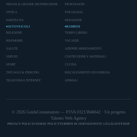
NEGOZI & GRANDE DISTRIBUZIONE
PROFESSIONI
OTTICA
PSICOLOGIA
PARTITA IVA
REDAZIONE
AUTOVEICOLI
BAMBINI
RELIGIONE
TEMPO LIBERO
RISPARMIO
VACANZE
SALUTE
AZIENDE ARREDAMENTO
SERVIZI
COSTRUZIONE E MATERIALI
SPORT
CUCINA
TATUAGGI & PIERCING
RISCALDAMENTO ED ENERGIA
TELEFONIA E INTERNET
ANIMALI
© 2026 GuidaConsumatore — P.IVA 03213840642 · Un progetto
Talento Web Agency
PRIVACY POLICY
COOKIE POLICY
TERMINI DI SERVIZIO
NOTE LEGALI
SITEMAP