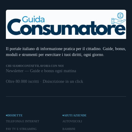
Il portale italiano di informazione pratica per il cittadino. Guide, bonus,
moduli e strumenti per esercitare i tuoi diritti, ogni giorno.
CHI SIAMO
CONTATTI
LAVORA CON NOI
Newsletter — Guide e bonus ogni mattina
Oltre 80.000 iscritti · Disiscrizione in un click
DISDETTE
AIUTI AZIENDE
TELEFONIA E INTERNET
AUTOVEICOLI
PAY TV E STREAMING
BAMBINI