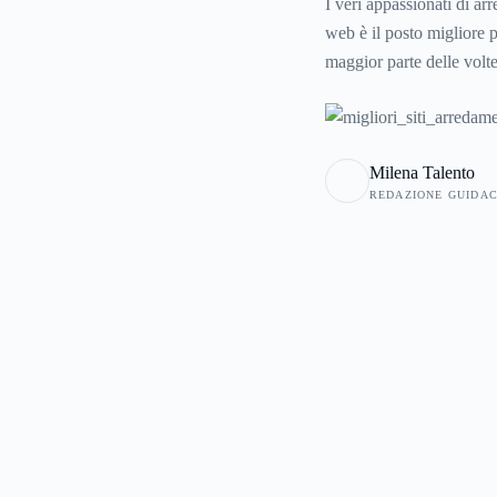
I veri appassionati di a
web è il posto migliore p
maggior parte delle volte
vantaggiosi. Ecco allora
nello shopping on line pe
Milena Talento
REDAZIONE GUIDA