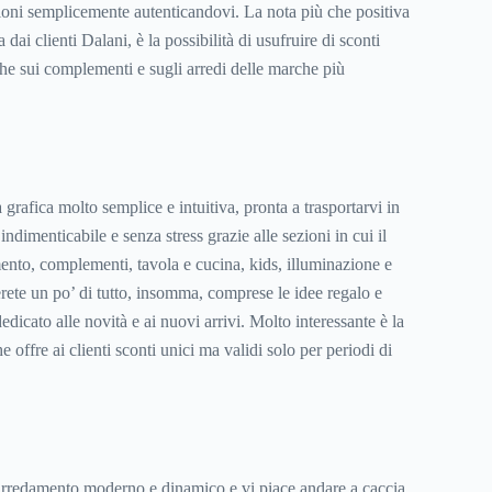
ezioni semplicemente autenticandovi. La nota più che positiva
 dai clienti Dalani, è la possibilità di usufruire di sconti
che sui complementi e sugli arredi delle marche più
 grafica molto semplice e intuitiva, pronta a trasportarvi in
ndimenticabile e senza stress grazie alle sezioni in cui il
mento, complementi, tavola e cucina, kids, illuminazione e
erete un po’ di tutto, insomma, comprese le idee regalo e
dicato alle novità e ai nuovi arrivi. Molto interessante è la
offre ai clienti sconti unici ma validi solo per periodi di
 arredamento moderno e dinamico e vi piace andare a caccia