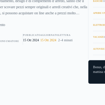
rredamento, design e di complementi d’arredo, sanno che il
BANCHE
11
er scovare pezzi sempre originali e arredi creativi che, nella
, si possono acquistare on line anche a prezzi molto
APRIRE UN
quali sono i migliori siti di arredamento
per sbizzarrirsi
r la casa.
ELETTROD
PUBBLICATO
AGGIORNATO
LETTURA
VACANZE
1
15 Ott 2024
15 Ott 2024
2–4 minuti
CONSUMATORE
AUTOVEIC
Bonus, d
mattina n