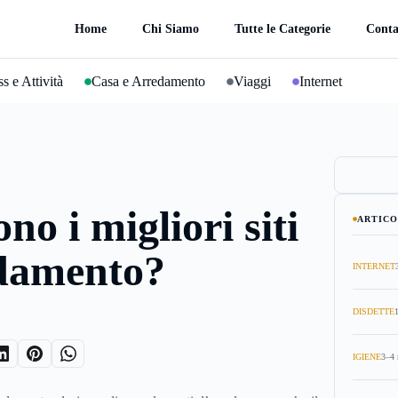
Home
Chi Siamo
Tutte le Categorie
Conta
s e Attività
Casa e Arredamento
Viaggi
Internet
no i migliori siti
ARTICO
edamento?
INTERNET
DISDETTE
IGIENE
3–4 