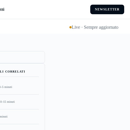
tti
NEWSLETTER
Live · Sempre aggiornato
LI CORRELATI
3–5 minuti
10–15 minuti
minuti