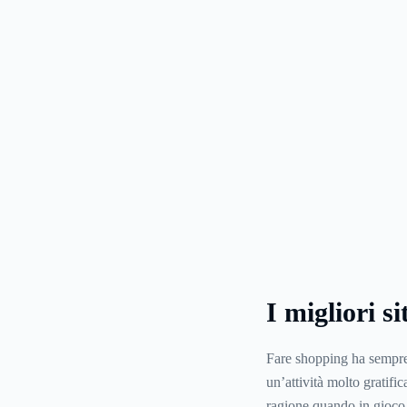
I migliori s
Fare shopping ha sempre
un’attività molto gratifi
ragione quando in gioco c