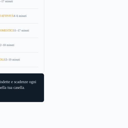
–17 minuti
'ATTIVITÀ
4–6 minuti
OMESTICI
11–17 minuti
2–18 minuti
OLI
13–19 minuti
isdette e scadenze ogni
ella tua casella.