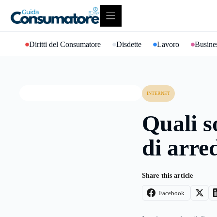
Vai
al
contenuto
Diritti del Consumatore
Disdette
Lavoro
Busines
INTERNET
Quali so
di arr
Share this article
Facebook