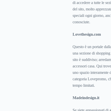
di accedere a tutte le s
del sito, molto apprezzata
speciali ogni giorno, an
conosciute.
Lovethesign.com
Questo è un portale dalla
una sezione di shopping i
sito è suddiviso; arreda
accessori casa. Qui trov
uno spazio interamente de
categoria Lovepromo, che 
tempo limitati.
Madeindesign.it
Se siete appassionati di