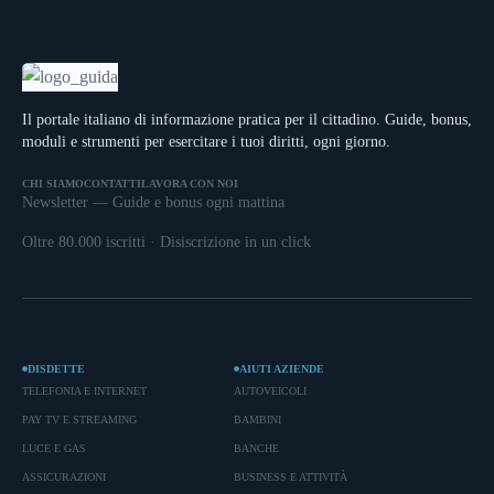
Il portale italiano di informazione pratica per il cittadino. Guide, bonus,
moduli e strumenti per esercitare i tuoi diritti, ogni giorno.
CHI SIAMO
CONTATTI
LAVORA CON NOI
Newsletter — Guide e bonus ogni mattina
Oltre 80.000 iscritti · Disiscrizione in un click
DISDETTE
AIUTI AZIENDE
TELEFONIA E INTERNET
AUTOVEICOLI
PAY TV E STREAMING
BAMBINI
LUCE E GAS
BANCHE
ASSICURAZIONI
BUSINESS E ATTIVITÀ