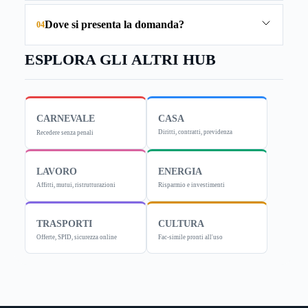
Dove si presenta la domanda?
04
ESPLORA GLI ALTRI HUB
CARNEVALE
CASA
Diritti, contratti, previdenza
Recedere senza penali
LAVORO
ENERGIA
Affitti, mutui, ristrutturazioni
Risparmio e investimenti
TRASPORTI
CULTURA
Offerte, SPID, sicurezza online
Fac-simile pronti all'uso