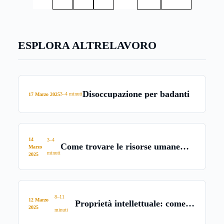
permette il mantenimento di uno stipendio dignitoso a
fronte di un tempo libero maggiore, da dedicare alla
famiglia e alla propria vita.
ESPLORA ALTRE
LAVORO
Disoccupazione per badanti
3–4 minuti
17 Marzo 2025
14
3–4
Come trovare le risorse umane
Marzo
minuti
giuste per la propria azienda
2025
8–11
12 Marzo
Proprietà intellettuale: come
2025
minuti
tutelarla