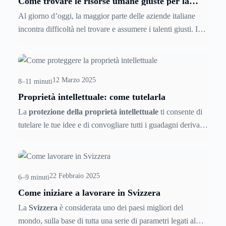
Come trovare le risorse umane giuste per la
propria azienda
Al giorno d’oggi, la maggior parte delle aziende italiane
incontra difficoltà nel trovare e assumere i talenti giusti. I
profondi cambiamenti socio-economici hanno trasformato il
mercato del lavoro, rendendo necessario un ripensamento
delle strategie di recruitment.Le imprese che non adattano i
12 Marzo 2025
propri processi rischiano di perdere i migliori professionisti
8–11 minuti
a favore della concorrenza. Per attrarre talenti qualificati, le
Proprietà intellettuale: come tutelarla
aziende devono rivedere le modalità di selezione, puntando
La
protezione della proprietà intellettuale
ti consente di
su approcci innovativi e personalizzati.
tutelare le tue idee e di convogliare tutti i guadagni derivanti
dalla tua idea. Per sapere come difendere le tue creazioni e
sfruttarle per ottenerne il massimo guadagno continua a
leggere questa guida! La proprietà intellettuale
è un bene
22 Febbraio 2025
difficile da proteggere se non si conosce bene la legge.
6–9 minuti
Come iniziare a lavorare in Svizzera
La
Svizzera
è considerata uno dei paesi migliori del
mondo, sulla base di tutta una serie di parametri legati al