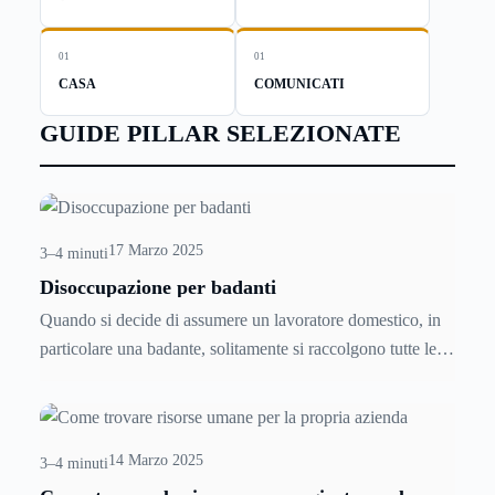
01
01
CASA
COMUNICATI
GUIDE PILLAR SELEZIONATE
17 Marzo 2025
3–4 minuti
Disoccupazione per badanti
Quando si decide di assumere un lavoratore domestico, in
particolare una badante, solitamente si raccolgono tutte le
informazioni necessarie per poter procedere alle regolare
assunzione, ma difficilmente ci si informa in caso di
licenziamento. Tuttavia è bene sapere che esistono delle
14 Marzo 2025
normative in merito alla disoccupazione per badanti,
3–4 minuti
qualora esse vengano licenziate.