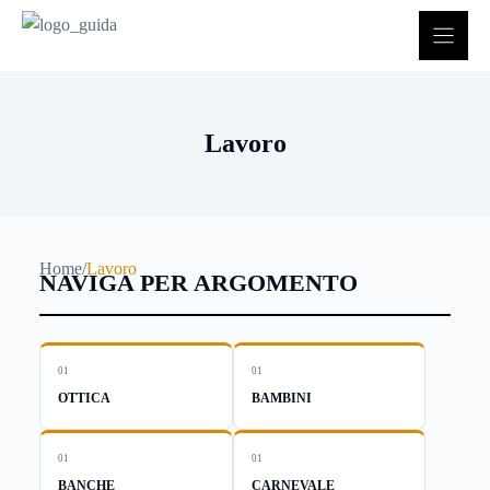
Vai
al
contenuto
Lavoro
Home
/
Lavoro
NAVIGA PER ARGOMENTO
01
01
OTTICA
BAMBINI
01
01
BANCHE
CARNEVALE