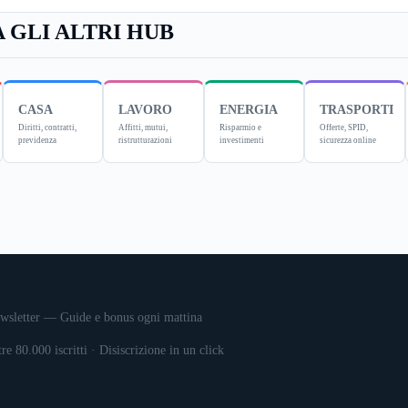
 GLI ALTRI HUB
CASA
LAVORO
ENERGIA
TRASPORTI
Diritti, contratti,
Affitti, mutui,
Risparmio e
Offerte, SPID,
previdenza
ristrutturazioni
investimenti
sicurezza online
wsletter — Guide e bonus ogni mattina
tre 80.000 iscritti · Disiscrizione in un click