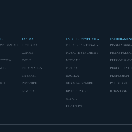
NE
ANIMALI
APRIRE UN’ATTIVITÀ
ARREDAMEN
ONSUMATORI
FUNKO POP
MEDICINE ALTERNATIVE
PIANETA DONN
GOMME
MUSICA E STRUMENTI
PIETRE PREZIO
RITTURA
IGIENE
MUSICALI
PREZIOSI & GIO
TICI
INFORMATICA
MUTUO
PRODOTTI ARTI
INTERNET
NAUTICA
PROFESSIONI
ENTALI
INVESTIRE
NEGOZI & GRANDE
PSICOLOGIA
LAVORO
DISTRIBUZIONE
REDAZIONE
OTTICA
PARTITA IVA