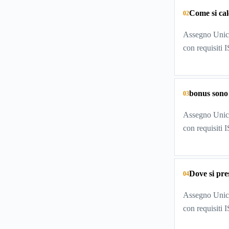
Come si cal
02
Assegno Unico
con requisiti 
bonus sono
03
Assegno Unico
con requisiti 
Dove si pr
04
Assegno Unico
con requisiti 