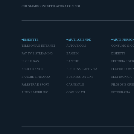
CHI SIAMO
CONTATTI
LAVORA CON NOI
DISDETTE
AIUTI AZIENDE
AIUTI PERSO
TELEFONIA E INTERNET
AUTOVEICOLI
CONSUMO & C
PAY TV E STREAMING
BAMBINI
DISDETTE
LUCE E GAS
BANCHE
EDITORIA E SC
ASSICURAZIONI
BUSINESS E ATTIVITÀ
ELETTRODOMES
BANCHE E FINANZA
BUSINESS ON LINE
ELETTRONICA
PALESTRA E SPORT
CARNEVALE
FILOSOFIE ORI
AUTO E MOBILITA'
COMUNICATI
FOTOGRAFIA