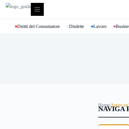
Vai
al
contenuto
Diritti del Consumatore
Disdette
Lavoro
Busines
Home
/
Aprire un’
NAVIGA