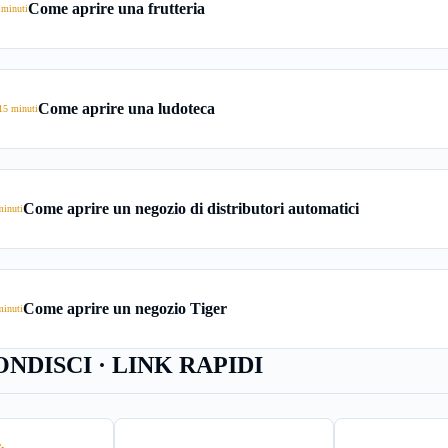
uramente ottima,
Come aprire una frutteria
 minuti
 possibilità di
via vanno
spetti che
uona riuscita
Come aprire una ludoteca
15 minuti
ità. In generale
di distributori
fica guadagnare
Come aprire un negozio di distributori automatici
minuti
un’attività che
ssibili che
rganizzati in
 esigenze.
Come aprire un negozio Tiger
minuti
NDISCI · LINK RAPIDI