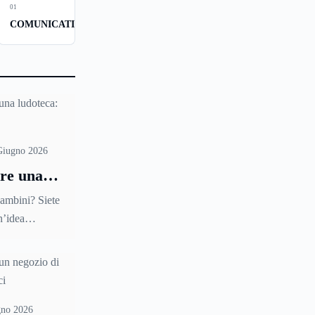
01
COMUNICATI
Giugno 2026
re una
bambini? Siete
n’idea
 che possa
sfazioni
reste allora
re una ludoteca
g nella città in
gno 2026