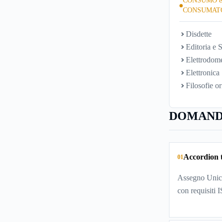
CONSUMO 
CONSUMAT
Disdette
Editoria e S
Elettrodome
Elettronica
Filosofie or
DOMAND
Accordion t
01
Assegno Unico
con requisiti 