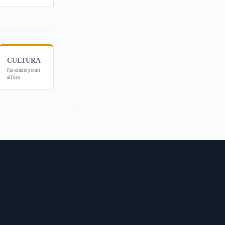
CULTURA
Fac-simile pronti
all'uso