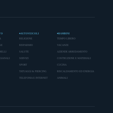
TO
AUTOVEICOLI
BAMBINI
A
RELIGIONE
TEMPO LIBERO
SE
RISPARMIO
VACANZE
IELLI
SALUTE
AZIENDE ARREDAMENTO
GIANALI
SERVIZI
COSTRUZIONE E MATERIALI
SPORT
CUCINA
TATUAGGI & PIERCING
RISCALDAMENTO ED ENERGIA
TELEFONIA E INTERNET
ANIMALI