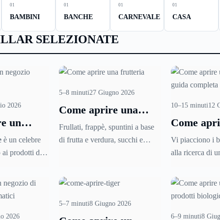
01
01
01
01
BAMBINI
BANCHE
CARNEVALE
CASA
ILLAR SELEZIONATE
5–8 minuti
27 Giugno 2026
io 2026
10–15 minuti
12 
Come aprire una
e un
Come apri
frutteria
Frullati, frappè, spuntini a base
qua e
ludoteca
e
è un celebre
di frutta e verdura, succhi e
Vi piacciono i 
ai prodotti di
spremute, ecco cosa si può
alla ricerca di u
 e igiene
gustare entrando in una frutteria.
imprenditoriale
enda è presente
Ma cosa bisogna fare per aprirne
procurare soddi
irca 700 punti
una e quali sono alcuni degli
economiche? Pot
 tutta Italia è un
aspetti principali da tenere in
pensare di
apri
5–7 minuti
8 Giugno 2026
sso, affermato e
considerazione affinché questa
o un baby-parkin
no 2026
6–9 minuti
8 Giu