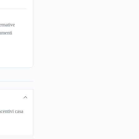
ernative
umenti
centivi casa