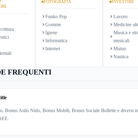
&
FOTOGRAFIA
INVESTIRE
ORI
Funko Pop
Lavoro
Gomme
Medicine alt
crittura
Igiene
Musica e str
stici
Informatica
musicali
Internet
Mutuo
ientali
Nautica
E FREQUENTI
itle
, Bonus Asilo Nido, Bonus Mobili, Bonus Sociale Bollette e diversi in
ISEE.