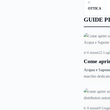
01
OTTICA
GUIDE P
4–6 minuti
22 Lugl
Come aprir
negozio Ac
Acqua e Sapon
Sapone
marchio dedicato 
cosmesi, bellezza
personale. L’azi
dal 1992 e con c
vendita sparsi per
marchio di succe
6–9 minuti
9 Giug