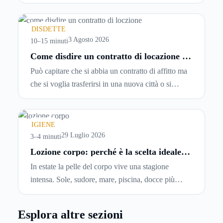
password, si accetta una serie di condizioni senza
leggerle davvero. Tutto avviene in pochi minuti,
spesso senza che ci si fermi a capire dove si sta
DISDETTE
entrando.
3 Agosto 2026
10–15 minuti
Come disdire un contratto di locazione in
modo corretto ed efficace
Può capitare che si abbia un contratto di affitto ma
che si voglia trasferirsi in una nuova città o si
abbiano problemi a pagare il canone, per cui si
comincia a cercare un’altra abitazione: è legittimo
chiedersi se è possibile
disdire il contratto di
IGIENE
locazione
prima che scada. In questa guida
29 Luglio 2026
3–4 minuti
capiremo come inviare la disdetta per un contratto
Lozione corpo: perché è la scelta ideale
per idratare la pelle in estate
di affitto.
In estate la pelle del corpo vive una stagione
intensa. Sole, sudore, mare, piscina, docce più
frequenti e aria condizionata possono renderla
meno morbida, più disidratata o semplicemente
Esplora altre sezioni
meno confortevole. Eppure, proprio nei mesi caldi,