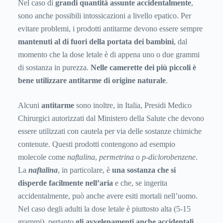
Nel caso di
grandi quantità assunte accidentalmente
,
sono anche possibili intossicazioni a livello epatico. Per
evitare problemi, i prodotti antitarme devono essere sempre
mantenuti al di fuori della portata dei bambini
, dal
momento che la dose letale è di appena uno o due grammi
di sostanza in purezza.
Nelle camerette dei più piccoli è
bene utilizzare antitarme di origine naturale
.
Alcuni
antitarme
sono inoltre, in Italia, Presidi Medico
Chirurgici autorizzati dal Ministero della Salute che devono
essere utilizzati con cautela per via delle sostanze chimiche
contenute. Questi prodotti contengono ad esempio
molecole come
naftalina
,
permetrina
o
p-diclorobenzene
.
La
naftalina
, in particolare, è
una sostanza che si
disperde facilmente nell’aria
e che, se ingerita
accidentalmente, può anche avere esiti mortali nell’uomo.
Nel caso degli adulti la dose letale è piuttosto alta (5-15
grammi), pertanto
gli avvelenamenti anche accidentali