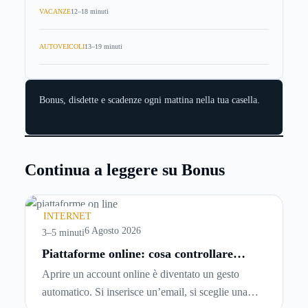
VACANZE
12–18 minuti
AUTOVEICOLI
13–19 minuti
Bonus, disdette e scadenze ogni mattina nella tua casella.
Continua a leggere su Bonus
INTERNET
6 Agosto 2026
3–5 minuti
Piattaforme online: cosa controllare
prima di iscriversi e usare servizi in
Aprire un account online è diventato un gesto
tempo reale
automatico. Si inserisce un’email, si sceglie una