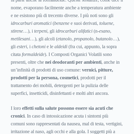
nome, evaporano facilmente anche a temperatura ambiente
e ne esistono più di trecento diverse. I più noti sono gli
idrocarburi aromatici
(
benzene
e suoi derivati,
toluene
,
stirene
…), i
terpeni
, gli
idrocarburi alifatici
(n-
esano
,
metilesani
…), gli alcoli (
etanolo
,
propanolo
,
butanolo
…),
gli
esteri
, i
chetoni
e le
aldeidi
(fra cui, appunto, la sopra
citata
formaldeide
). I Composti Organici Volatili sono
presenti, oltre che
nei deodoranti per ambienti
, anche in
un’infinità di prodotti di uso comune:
vernici, pitture,
prodotti per la persona, cosmetici
, prodotti per il
trattamento dei mobili, detergenti per la pulizia delle
superfici, insetticidi, disinfettanti e molti altri ancora.
I loro
effetti sulla salute possono essere sia acuti che
cronici
. In caso di intossicazione acuta i sintomi più
comuni sono rappresentati da nausea, mal di testa, vertigini,
irritazione al naso, agli occhi e alla gola. I soggetti più a