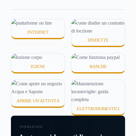
molte persone smettono di applicare prodotti
idratanti perché temono texture pesanti, appiccicose
o difficili da assorbire.
INTERNET
DISDETTE
IGIENE
BANCHE
APRIRE UN'ATTIVITÀ
ELETTRODOMESTICI
PUBBLICATO