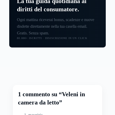
La tua guida quotidiana ai
diritti del consumatore.
Ogni mattina riceverai bonus, scadenze e nuove
disdette direttamente nella tua casella email.
Gratis. Senza spam.
80.000+ ISCRITTI · DISISCRIZIONE IN UN CLICK
1 commento su “Veleni in
camera da letto”
maurizio