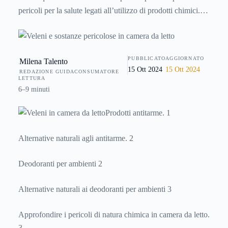
pericoli per la salute legati all’utilizzo di prodotti chimici.
Eppure non è così, come vedremo: anche in questa stanza
bisogna prestare le dovute attenzioni, dal momento che
prodotti come ad esempio gli
antitarme
e i
deodoranti
per
PUBBLICATO
AGGIORNATO
Milena Talento
ambienti sono spesso presenti e utilizzati in modo non
15 Ott 2024
15 Ott 2024
REDAZIONE GUIDACONSUMATORE
corretto. In alternativa ai prodotti chimici si consiglia
LETTURA
sempre il ricorso ad alternative naturali, non pericolose per
6–9 minuti
la salute. Scopriamo quali sono tutti i possibili veleni in
Prodotti antitarme. 1
camera da letto.
Alternative naturali agli antitarme. 2
Deodoranti per ambienti 2
Alternative naturali ai deodoranti per ambienti 3
Approfondire i pericoli di natura chimica in camera da letto.
3