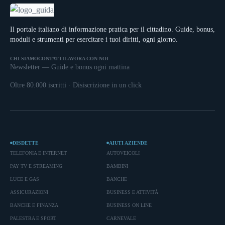
Il portale italiano di informazione pratica per il cittadino. Guide, bonus,
moduli e strumenti per esercitare i tuoi diritti, ogni giorno.
CHI SIAMO
CONTATTI
LAVORA CON NOI
Newsletter — Guide e bonus ogni mattina
Oltre 80.000 iscritti · Disiscrizione in un click
DISDETTE
AIUTI AZIENDE
TELEFONIA E INTERNET
AUTOVEICOLI
PAY TV E STREAMING
BAMBINI
LUCE E GAS
BANCHE
ASSICURAZIONI
BUSINESS E ATTIVITÀ
BANCHE E FINANZA
BUSINESS ON LINE
PALESTRA E SPORT
CARNEVALE