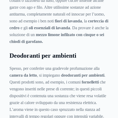
collant o fazzoletti da naso, oppure cucire insieme alcune
garze con ago e filo. Altre utilissime sostanze ad azione
antitarma, completamente naturali ed innocue per l’uomo,
sono ad esempio i ben noti
fiori di lavanda
, la
corteccia di
cedro
e gli
oli essenziali di lavanda
. Da provare è anche la
soluzione di un
mezzo limone infilzato con cinque o sei
chiodi di garofano.
Deodoranti per ambienti
Spesso, per conferire una gradevole profumazione alla
camera da letto
, si impiegano
deodoranti per ambienti
.
Questi prodotti sono, ad esempio, i comuni
fornelletti
che
vengono inseriti nelle prese di corrente; in questi piccoli
dispositivi è contenuta una sostanza che viene resa volatile
grazie al calore sviluppato da una resistenza elettrica.
L’aroma viene in questo caso spruzzato nella stanza ad
intervalli di tempo regolari oppure con intensità variabile.