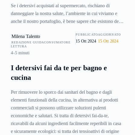
Se i detersivi acquistati al supermercato, rischiano di
danneggiare la nostra salute, l’ambiente in cui viviamo e
anche il nostro portafoglio, è bene sapere che esistono delle
valide alternative, più ecologiche, più economiche ma
PUBBLICATO
AGGIORNATO
Milena Talento
ugualmente efficaci, in particolare per la pulizia del bagno e
15 Ott 2024
15 Ott 2024
REDAZIONE GUIDACONSUMATORE
della cucina.
LETTURA
4–5 minuti
I detersivi fai da te per bagno e
cucina
Per rimuovere lo sporco dai sanitari del bagno e dagli
elementi funzionali della cucina, in alternativa ai prodotti
commerciali si possono utilizzare soluzioni pulenti
economiche e salutari. Si tratta di detersivi fai-da-te,
ricavabili da alcuni ingredienti facilmente reperibili in casa
e sicuramente ecologici: si tratta dei tensioattivi di origine