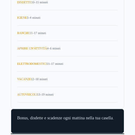
DISDETTE
10–15 minuti
IGIENE
3–4 minuti
BANCHE
11–17 minuti
APRIRE UN'ATTIVITÀ
4–6 minuti
ELETTRODOMESTICI
11–17 minuti
VACANZE
12–18 minuti
AUTOVEICOLI
13–19 minuti
Bonus, disdette e scadenze ogni mattina nella tua casella.