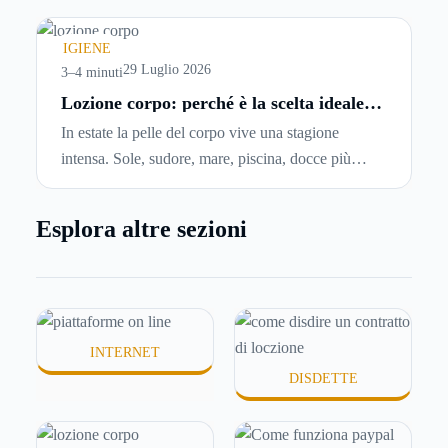
comincia a cercare un’altra abitazione: è legittimo
chiedersi se è possibile
disdire il contratto di
IGIENE
locazione
prima che scada. In questa guida
29 Luglio 2026
3–4 minuti
capiremo come inviare la disdetta per un contratto
Lozione corpo: perché è la scelta ideale
per idratare la pelle in estate
di affitto.
In estate la pelle del corpo vive una stagione
intensa. Sole, sudore, mare, piscina, docce più
frequenti e aria condizionata possono renderla
meno morbida, più disidratata o semplicemente
Esplora altre sezioni
meno confortevole. Eppure, proprio nei mesi caldi,
molte persone smettono di applicare prodotti
idratanti perché temono texture pesanti, appiccicose
o difficili da assorbire.
INTERNET
DISDETTE