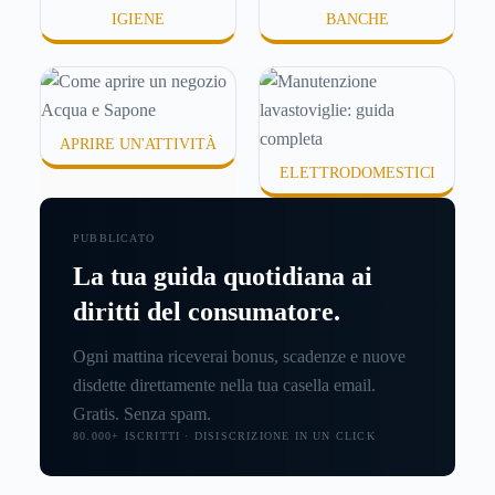
IGIENE
BANCHE
APRIRE UN'ATTIVITÀ
ELETTRODOMESTICI
PUBBLICATO
La tua guida quotidiana ai
diritti del consumatore.
Ogni mattina riceverai bonus, scadenze e nuove
disdette direttamente nella tua casella email.
Gratis. Senza spam.
80.000+ ISCRITTI · DISISCRIZIONE IN UN CLICK