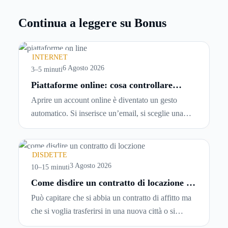
Continua a leggere su Bonus
INTERNET
6 Agosto 2026
3–5 minuti
Piattaforme online: cosa controllare
prima di iscriversi e usare servizi in
Aprire un account online è diventato un gesto
tempo reale
automatico. Si inserisce un’email, si sceglie una
password, si accetta una serie di condizioni senza
leggerle davvero. Tutto avviene in pochi minuti,
spesso senza che ci si fermi a capire dove si sta
DISDETTE
entrando.
3 Agosto 2026
10–15 minuti
Come disdire un contratto di locazione in
modo corretto ed efficace
Può capitare che si abbia un contratto di affitto ma
che si voglia trasferirsi in una nuova città o si
abbiano problemi a pagare il canone, per cui si