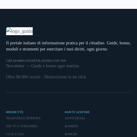
Il portale italiano di informazione pratica per il cittadino. Guide, bonus,
moduli e strumenti per esercitare i tuoi diritti, ogni giorno.
CHI SIAMO
CONTATTI
LAVORA CON NOI
Newsletter — Guide e bonus ogni mattina
Oltre 80.000 iscritti · Disiscrizione in un click
DISDETTE
AIUTI AZIENDE
TELEFONIA E INTERNET
AUTOVEICOLI
PAY TV E STREAMING
BAMBINI
LUCE E GAS
BANCHE