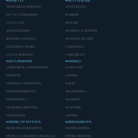
DISDETTE
AIUTI AZIENDE
TELEFONIA E INTERNET
AUTOVEICOLI
PAY TV E STREAMING
BAMBINI
LUCE E GAS
BANCHE
ASSICURAZIONI
BUSINESS E ATTIVITÀ
BANCHE E FINANZA
BUSINESS ON LINE
PALESTRA E SPORT
CARNEVALE
AUTO E MOBILITA'
COMUNICATI
AIUTI PERSONE
ANIMALI
CONSUMO & CONSUMATORI
FUNKO POP
DISDETTE
GOMME
EDITORIA E SCRITTURA
IGIENE
ELETTRODOMESTICI
INFORMATICA
ELETTRONICA
INTERNET
FILOSOFIE ORIENTALI
INVESTIRE
FOTOGRAFIA
LAVORO
APRIRE UN’ATTIVITÀ
ARREDAMENTO
MEDICINE ALTERNATIVE
PIANETA DONNA
MUSICA E STRUMENTI MUSICALI
PIETRE PREZIOSE