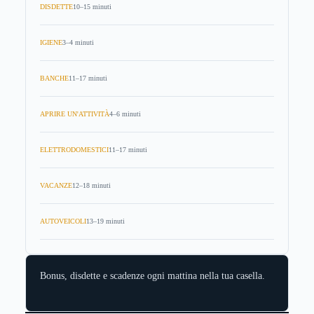
DISDETTE
10–15 minuti
IGIENE
3–4 minuti
BANCHE
11–17 minuti
APRIRE UN'ATTIVITÀ
4–6 minuti
ELETTRODOMESTICI
11–17 minuti
VACANZE
12–18 minuti
AUTOVEICOLI
13–19 minuti
Bonus, disdette e scadenze ogni mattina nella tua casella.