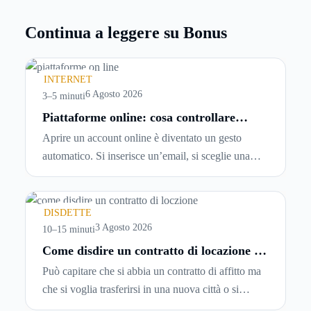
Continua a leggere su Bonus
INTERNET
6 Agosto 2026
3–5 minuti
Piattaforme online: cosa controllare
prima di iscriversi e usare servizi in
Aprire un account online è diventato un gesto
tempo reale
automatico. Si inserisce un’email, si sceglie una
password, si accetta una serie di condizioni senza
leggerle davvero. Tutto avviene in pochi minuti,
spesso senza che ci si fermi a capire dove si sta
DISDETTE
entrando.
3 Agosto 2026
10–15 minuti
Come disdire un contratto di locazione in
modo corretto ed efficace
Può capitare che si abbia un contratto di affitto ma
che si voglia trasferirsi in una nuova città o si
abbiano problemi a pagare il canone, per cui si