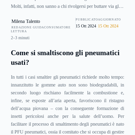
Molti, infatti, non sanno a chi rivolgersi per buttare via gli
pneumatici usati: al rivenditore di fiducia, al negozio on line
PUBBLICATO
AGGIORNATO
Milena Talento
oppure agli specialisti dello smaltimento.
15 Ott 2024
15 Ott 2024
REDAZIONE GUIDACONSUMATORE
LETTURA
2–3 minuti
Come si smaltiscono gli pneumatici
usati?
In tutti i casi smaltire gli pneumatici richiede molto tempo:
innanzitutto le gomme auto non sono biodegradabili, in
secondo luogo rischiano facilmente la combustione e,
infine, se esposte all’aria aperta, favoriscono il ristagno
dell’acqua piovana – con la conseguente formazione di
insetti pericolosi anche per la salute dell’uomo. Per
facilitare il processo di smaltimento degli pneumatici è nato
il
PFU pneumatici
, ossia il comitato che si occupa di gestire