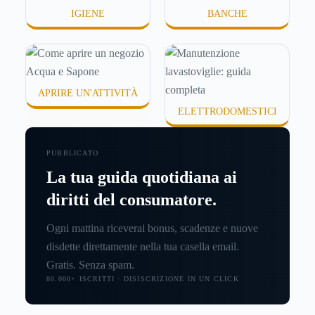
IGIENE
BANCHE
APRIRE UN'ATTIVITÀ
ELETTRODOMESTICI
PUBBLICATO
La tua guida quotidiana ai
diritti del consumatore.
Ogni mattina riceverai bonus, scadenze e nuove
disdette direttamente nella tua casella email.
Gratis. Senza spam.
80.000+ ISCRITTI · DISISCRIZIONE IN UN CLICK