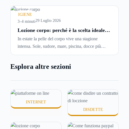
comincia a cercare un’altra abitazione: è legittimo
chiedersi se è possibile
disdire il contratto di
IGIENE
locazione
prima che scada. In questa guida
29 Luglio 2026
3–4 minuti
capiremo come inviare la disdetta per un contratto
Lozione corpo: perché è la scelta ideale
per idratare la pelle in estate
di affitto.
In estate la pelle del corpo vive una stagione
intensa. Sole, sudore, mare, piscina, docce più
frequenti e aria condizionata possono renderla
meno morbida, più disidratata o semplicemente
Esplora altre sezioni
meno confortevole. Eppure, proprio nei mesi caldi,
molte persone smettono di applicare prodotti
idratanti perché temono texture pesanti, appiccicose
o difficili da assorbire.
INTERNET
DISDETTE