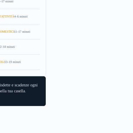
–17 minuti
'ATTIVITÀ
4–6 minuti
OMESTICI
11–17 minuti
2–18 minuti
OLI
13–19 minuti
isdette e scadenze ogni
ella tua casella.