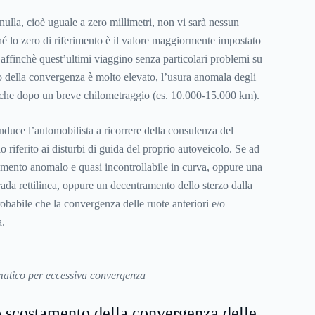
nulla, cioè uguale a zero millimetri, non vi sarà nessun
 lo zero di riferimento è il valore maggiormente impostato
i, affinchè quest’ultimi viaggino senza particolari problemi su
o della convergenza è molto elevato, l’usura anomala degli
anche dopo un breve chilometraggio (es. 10.000-15.000 km).
nduce l’automobilista a ricorrere della consulenza del
 riferito ai disturbi di guida del proprio autoveicolo. Se ad
mento anomalo e quasi incontrollabile in curva, oppure una
trada rettilinea, oppure un decentramento dello sterzo dalla
robabile che la convergenza delle ruote anteriori e/o
a.
atico per eccessiva convergenza
 scostamento della convergenza delle