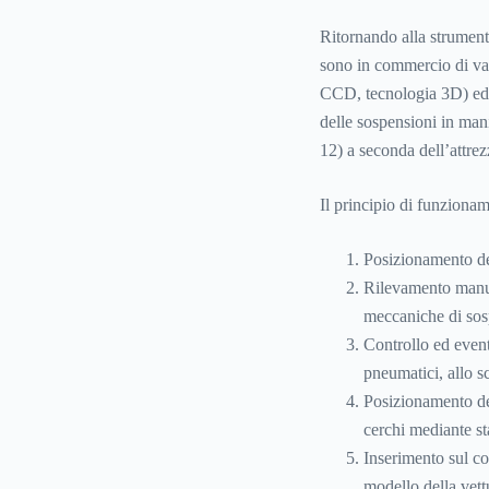
Ritornando alla strument
sono in commercio di vari
CCD, tecnologia 3D) ed in
delle sospensioni in man
12) a seconda dell’attrezz
Il principio di funzionam
Posizionamento del
Rilevamento manual
meccaniche di sospe
Controllo ed event
pneumatici, allo s
Posizionamento dei 
cerchi mediante st
Inserimento sul co
modello della vett