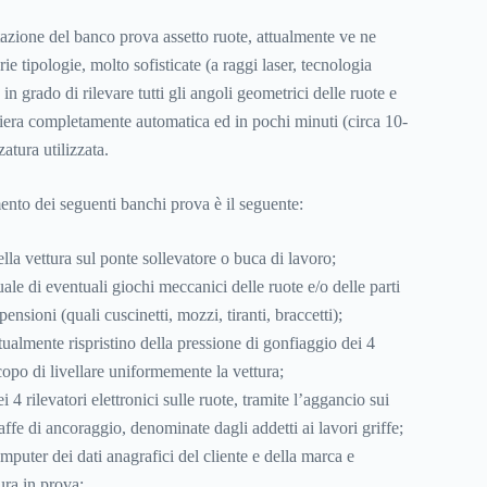
azione del banco prova assetto ruote, attualmente ve ne
e tipologie, molto sofisticate (a raggi laser, tecnologia
 grado di rilevare tutti gli angoli geometrici delle ruote e
iera completamente automatica ed in pochi minuti (circa 10-
atura utilizzata.
ento dei seguenti banchi prova è il seguente:
la vettura sul ponte sollevatore o buca di lavoro;
e di eventuali giochi meccanici delle ruote e/o delle parti
nsioni (quali cuscinetti, mozzi, tiranti, braccetti);
ualmente rispristino della pressione di gonfiaggio dei 4
copo di livellare uniformemente la vettura;
4 rilevatori elettronici sulle ruote, tramite l’aggancio sui
affe di ancoraggio, denominate dagli addetti ai lavori griffe;
mputer dei dati anagrafici del cliente e della marca e
ura in prova;