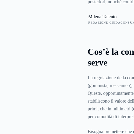
posteriori, nonché contr
in curva, a stabilizzare l
Milena Talento
REDAZIONE GUIDACONSU
Cos’è la con
serve
La regolazione della
con
(gommista, meccanico), ch
Queste, opportunamente r
stabiliscono il valore de
primi, che in millimetri 
per comodità di interpret
Bisogna premettere che e