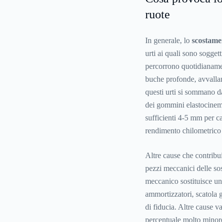
ruote
In generale, lo
scostame
urti ai quali sono soggett
percorrono quotidianamen
buche profonde, avvallame
questi urti si sommano 
dei gommini elastocinemat
sufficienti 4-5 mm per c
rendimento chilometrico 
Altre cause che contribu
pezzi meccanici delle so
meccanico sostituisce un 
ammortizzatori, scatola 
di fiducia. Altre cause 
percentuale molto minore,