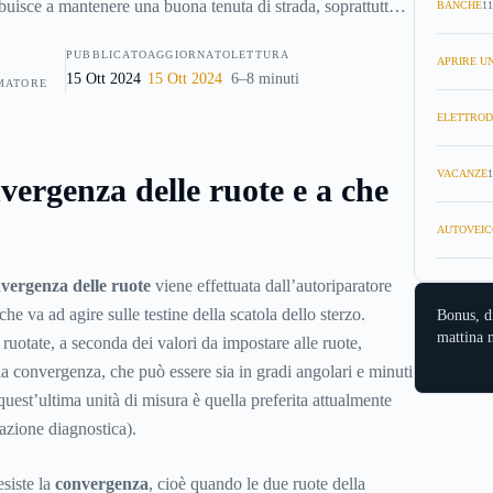
ibuisce a mantenere una buona tenuta di strada, soprattutto
BANCHE
11
a direzionalità rettilinea e a rendere confortevole la guida.
PUBBLICATO
AGGIORNATO
LETTURA
APRIRE UN
15 Ott 2024
15 Ott 2024
6–8 minuti
MATORE
ELETTROD
VACANZE
1
vergenza delle ruote e a che
AUTOVEIC
vergenza delle ruote
viene effettuata dall’autoriparatore
e va ad agire sulle testine della scatola dello sterzo.
Bonus, d
mattina n
uotate, a seconda dei valori da impostare alle ruote,
lla convergenza, che può essere sia in gradi angolari e minuti
(quest’ultima unità di misura è quella preferita attualmente
azione diagnostica).
siste la
convergenza
, cioè quando le due ruote della