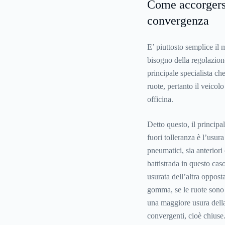
Come accorgersi
convergenza
E’ piuttosto semplice il 
bisogno della regolazion
principale specialista c
ruote, pertanto il veicol
officina.
Detto questo, il principa
fuori tolleranza è l’usur
pneumatici, sia anteriori
battistrada in questo cas
usurata dell’altra oppost
gomma, se le ruote sono 
una maggiore usura della
convergenti, cioè chiuse