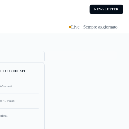
NEWSLETTER
Live · Sempre aggiornato
LI CORRELATI
3–5 minuti
10–15 minuti
minuti