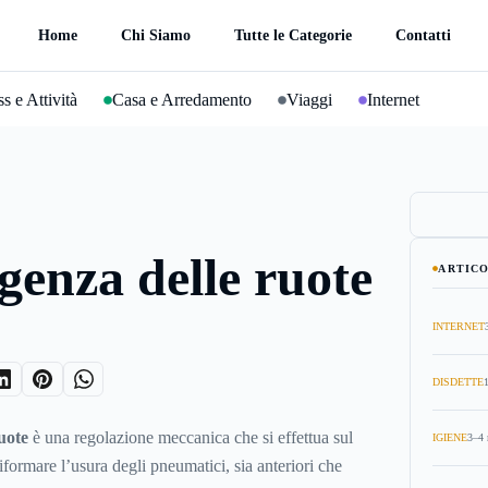
Home
Chi Siamo
Tutte le Categorie
Contatti
s e Attività
Casa e Arredamento
Viaggi
Internet
enza delle ruote
ARTICO
INTERNET
DISDETTE
uote
è una regolazione meccanica che si effettua sul
IGIENE
3–4 
iformare l’usura degli pneumatici, sia anteriori che