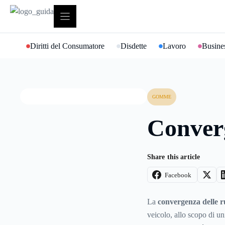
Vai
al
contenuto
Diritti del Consumatore
Disdette
Lavoro
Busines
GOMME
Converg
Share this article
Facebook
La
convergenza delle r
veicolo, allo scopo di un