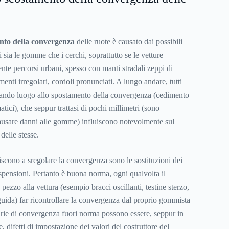
nto della convergenza
delle ruote è causato dai possibili
i sia le gomme che i cerchi, soprattutto se le vetture
te percorsi urbani, spesso con manti stradali zeppi di
nti irregolari, cordoli pronunciati. A lungo andare, tutti
dando luogo allo spostamento della convergenza (cedimento
ici), che seppur trattasi di pochi millimetri (sono
ausare danni alle gomme) influiscono notevolmente sul
delle stesse.
iscono a sregolare la convergenza sono le sostituzioni dei
spensioni. Pertanto è buona norma, ogni qualvolta il
pezzo alla vettura (esempio bracci oscillanti, testine sterzo,
guida) far ricontrollare la convergenza dal proprio gommista
varie di convergenza fuori norma possono essere, seppur in
 difetti di impostazione dei valori del costruttore del