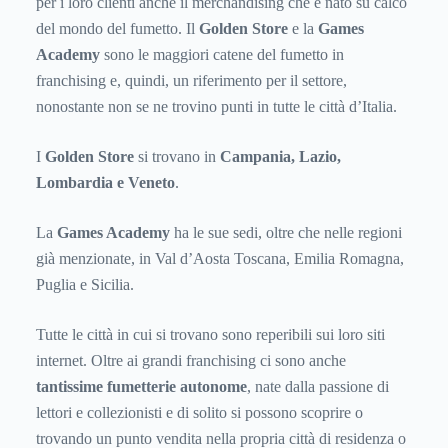
per i loro clienti anche il merchandising che è nato su calco
del mondo del fumetto. Il
Golden Store
e la
Games
Academy
sono le maggiori catene del fumetto in
franchising e, quindi, un riferimento per il settore,
nonostante non se ne trovino punti in tutte le città d’Italia.
I
Golden Store
si trovano in
Campania, Lazio,
Lombardia e Veneto
.
La
Games Academy
ha le sue sedi, oltre che nelle regioni
già menzionate, in Val d’Aosta Toscana, Emilia Romagna,
Puglia e Sicilia.
Tutte le città in cui si trovano sono reperibili sui loro siti
internet. Oltre ai grandi franchising ci sono anche
tantissime fumetterie autonome
, nate dalla passione di
lettori e collezionisti e di solito si possono scoprire o
trovando un punto vendita nella propria città di residenza o