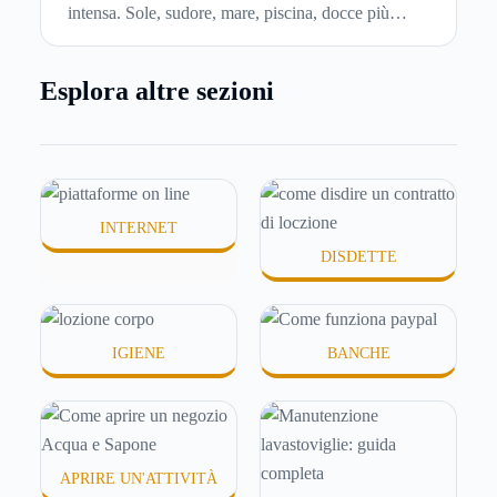
intensa. Sole, sudore, mare, piscina, docce più
frequenti e aria condizionata possono renderla
meno morbida, più disidratata o semplicemente
Esplora altre sezioni
meno confortevole. Eppure, proprio nei mesi caldi,
molte persone smettono di applicare prodotti
idratanti perché temono texture pesanti, appiccicose
o difficili da assorbire.
INTERNET
DISDETTE
IGIENE
BANCHE
APRIRE UN'ATTIVITÀ