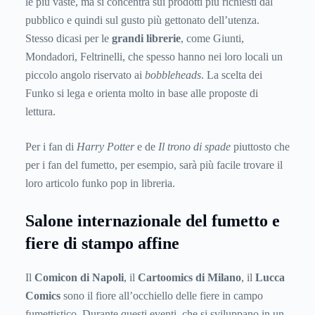
le più vaste, ma si concentra sui prodotti più richiesti dal
pubblico e quindi sul gusto più gettonato dell’utenza.
Stesso dicasi per le
grandi librerie
, come Giunti,
Mondadori, Feltrinelli, che spesso hanno nei loro locali un
piccolo angolo riservato ai
bobbleheads
. La scelta dei
Funko si lega e orienta molto in base alle proposte di
lettura.
Per i fan di
Harry Potter
e de
Il trono di spade
piuttosto che
per i fan del fumetto, per esempio, sarà più facile trovare il
loro articolo funko pop in libreria.
Salone internazionale del fumetto e
fiere di stampo affine
Il
Comicon di Napoli
, il
Cartoomics di Milano
, il
Lucca
Comics
sono il fiore all’occhiello delle fiere in campo
fumettistico. Durante questi eventi, che si sviluppano in un