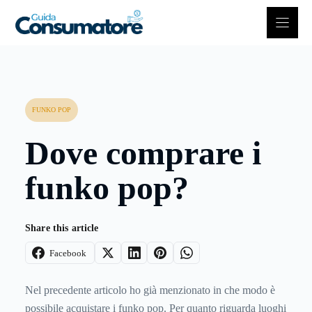
Vai
al
contenuto
FUNKO POP
Dove comprare i
funko pop?
Share this article
Facebook
Nel precedente articolo ho già menzionato in che modo è
possibile acquistare i funko pop. Per quanto riguarda luoghi