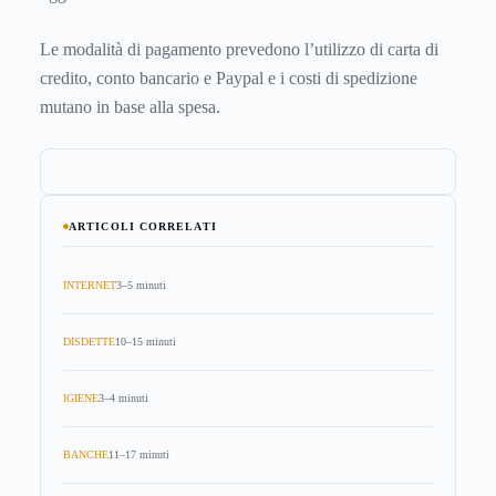
Le modalità di pagamento prevedono l’utilizzo di carta di
credito, conto bancario e Paypal e i costi di spedizione
mutano in base alla spesa.
ARTICOLI CORRELATI
INTERNET
3–5 minuti
DISDETTE
10–15 minuti
IGIENE
3–4 minuti
BANCHE
11–17 minuti