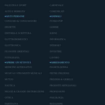
PALESTRA E SPORT
CARNEVALE
AUTO E MOBILITA'
COMUNICATI
AIUTI PERSONE
ANIMALI
CONSUMO & CONSUMATORI
FUNKO POP
DISDETTE
GOMME
EDITORIA E SCRITTURA
IGIENE
ELETTRODOMESTICI
INFORMATICA
ELETTRONICA
INTERNET
FILOSOFIE ORIENTALI
INVESTIRE
FOTOGRAFIA
LAVORO
APRIRE UN’ATTIVITÀ
ARREDAMENTO
MEDICINE ALTERNATIVE
PIANETA DONNA
MUSICA E STRUMENTI MUSICALI
PIETRE PREZIOSE
MUTUO
PREZIOSI & GIOIELLI
NAUTICA
PRODOTTI ARTIGIANALI
NEGOZI & GRANDE DISTRIBUZIONE
PROFESSIONI
OTTICA
PSICOLOGIA
PARTITA IVA
REDAZIONE