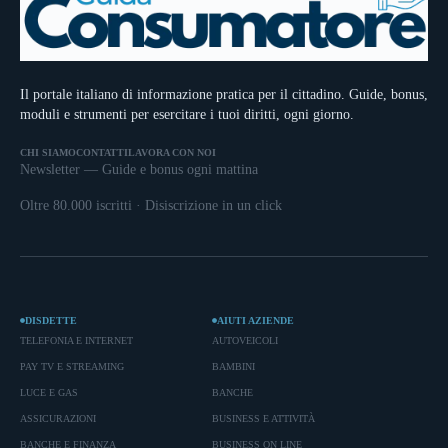
Il portale italiano di informazione pratica per il cittadino. Guide, bonus,
moduli e strumenti per esercitare i tuoi diritti, ogni giorno.
CHI SIAMO
CONTATTI
LAVORA CON NOI
Newsletter — Guide e bonus ogni mattina
Oltre 80.000 iscritti · Disiscrizione in un click
DISDETTE
AIUTI AZIENDE
TELEFONIA E INTERNET
AUTOVEICOLI
PAY TV E STREAMING
BAMBINI
LUCE E GAS
BANCHE
ASSICURAZIONI
BUSINESS E ATTIVITÀ
BANCHE E FINANZA
BUSINESS ON LINE