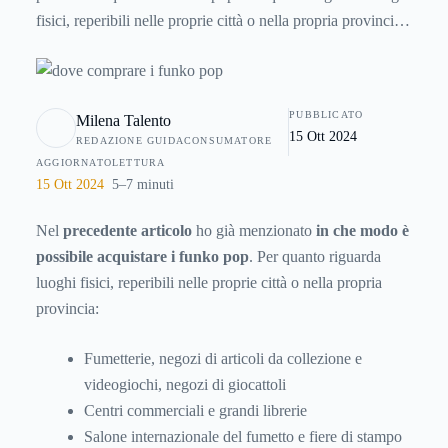
fisici, reperibili nelle proprie città o nella propria provincia:
Fumetterie, negozi di articoli da collezione e videogiochi,
negozi di giocattoli Centri commerciali e grandi librerie
Salone internazionale del fumetto e fiere di stampo affine
PUBBLICATO
Milena Talento
(solo in
15 Ott 2024
REDAZIONE GUIDACONSUMATORE
AGGIORNATO
LETTURA
15 Ott 2024
5–7 minuti
Nel
precedente articolo
ho già menzionato
in che modo è
possibile acquistare i funko pop
. Per quanto riguarda
luoghi fisici, reperibili nelle proprie città o nella propria
provincia:
Fumetterie, negozi di articoli da collezione e
videogiochi, negozi di giocattoli
Centri commerciali e grandi librerie
Salone internazionale del fumetto e fiere di stampo