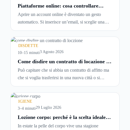
Piattaforme online: cosa controllare
prima di iscriversi e usare servizi in
Aprire un account online è diventato un gesto
tempo reale
automatico. Si inserisce un’email, si sceglie una
password, si accetta una serie di condizioni senza
leggerle davvero. Tutto avviene in pochi minuti,
spesso senza che ci si fermi a capire dove si sta
DISDETTE
entrando.
3 Agosto 2026
10–15 minuti
Come disdire un contratto di locazione in
modo corretto ed efficace
Può capitare che si abbia un contratto di affitto ma
che si voglia trasferirsi in una nuova città o si
abbiano problemi a pagare il canone, per cui si
comincia a cercare un’altra abitazione: è legittimo
chiedersi se è possibile
disdire il contratto di
IGIENE
locazione
prima che scada. In questa guida
29 Luglio 2026
3–4 minuti
capiremo come inviare la disdetta per un contratto
Lozione corpo: perché è la scelta ideale
per idratare la pelle in estate
di affitto.
In estate la pelle del corpo vive una stagione