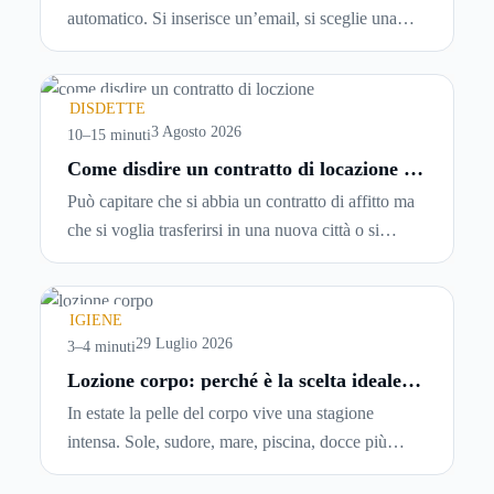
automatico. Si inserisce un’email, si sceglie una
password, si accetta una serie di condizioni senza
leggerle davvero. Tutto avviene in pochi minuti,
spesso senza che ci si fermi a capire dove si sta
DISDETTE
entrando.
3 Agosto 2026
10–15 minuti
Come disdire un contratto di locazione in
modo corretto ed efficace
Può capitare che si abbia un contratto di affitto ma
che si voglia trasferirsi in una nuova città o si
abbiano problemi a pagare il canone, per cui si
comincia a cercare un’altra abitazione: è legittimo
chiedersi se è possibile
disdire il contratto di
IGIENE
locazione
prima che scada. In questa guida
29 Luglio 2026
3–4 minuti
capiremo come inviare la disdetta per un contratto
Lozione corpo: perché è la scelta ideale
per idratare la pelle in estate
di affitto.
In estate la pelle del corpo vive una stagione
intensa. Sole, sudore, mare, piscina, docce più
frequenti e aria condizionata possono renderla