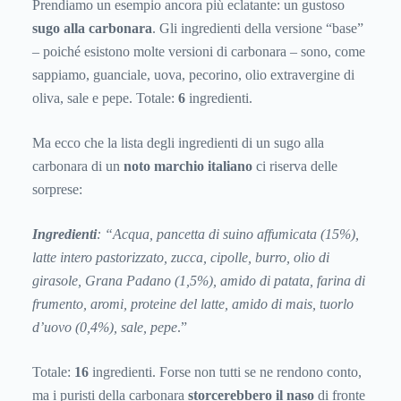
Prendiamo un esempio ancora più eclatante: un gustoso
sugo alla
carbonara
. Gli ingredienti della versione “base”
– poiché esistono molte versioni di carbonara – sono, come
sappiamo, guanciale, uova, pecorino, olio extravergine di
oliva, sale e pepe. Totale:
6
ingredienti.
Ma ecco che la lista degli ingredienti di un sugo alla
carbonara di un
noto marchio italiano
ci riserva delle
sorprese:
Ingredienti
: “
Acqua, pancetta di suino affumicata
(15%)
,
latte intero pastorizzato, zucca, cipolle, burro, olio di
girasole, Grana Padano
(1,5%)
, amido di patata, farina di
frumento, aromi, proteine del latte, amido di mais, tuorlo
d’uovo
(0,4%),
sale, pepe
.”
Totale:
16
ingredienti. Forse non tutti se ne rendono conto,
ma i puristi della carbonara
storcerebbero il naso
di fronte