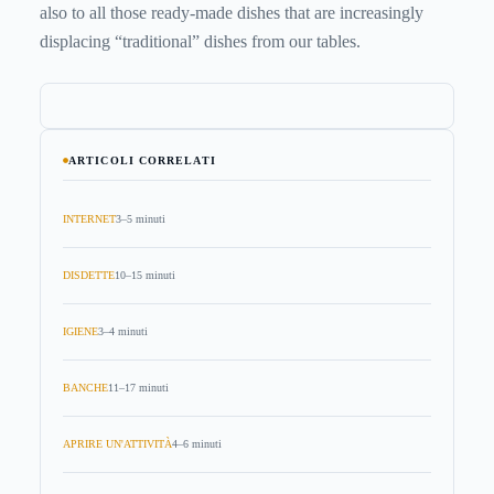
also to all those ready-made dishes that are increasingly
displacing “traditional” dishes from our tables.
ARTICOLI CORRELATI
INTERNET
3–5 minuti
DISDETTE
10–15 minuti
IGIENE
3–4 minuti
BANCHE
11–17 minuti
APRIRE UN'ATTIVITÀ
4–6 minuti