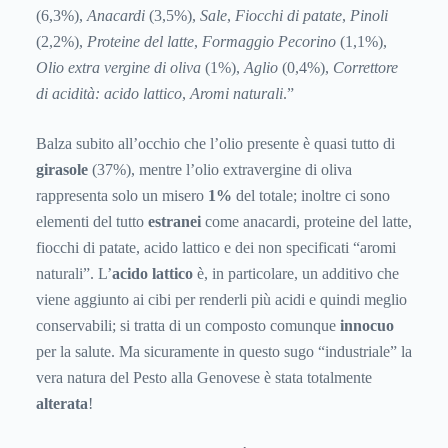
(6,3%),
Anacardi
(3,5%),
Sale
,
Fiocchi di patate
,
Pinoli
(2,2%),
Proteine del latte
,
Formaggio Pecorino
(1,1%),
Olio extra vergine di oliva
(1%),
Aglio
(0,4%),
Correttore
di acidità: acido lattico
,
Aromi naturali
.”
Balza subito all’occhio che l’olio presente è quasi tutto di
girasole
(37%), mentre l’olio extravergine di oliva
rappresenta solo un misero
1%
del totale; inoltre ci sono
elementi del tutto
estranei
come anacardi, proteine del latte,
fiocchi di patate, acido lattico e dei non specificati “aromi
naturali”. L’
acido lattico
è, in particolare, un additivo che
viene aggiunto ai cibi per renderli più acidi e quindi meglio
conservabili; si tratta di un composto comunque
innocuo
per la salute. Ma sicuramente in questo sugo “industriale” la
vera natura del Pesto alla Genovese è stata totalmente
alterata
!