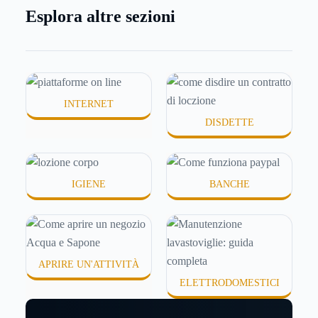
meno morbida, più disidratata o semplicemente
Esplora altre sezioni
meno confortevole. Eppure, proprio nei mesi caldi,
molte persone smettono di applicare prodotti
idratanti perché temono texture pesanti, appiccicose
o difficili da assorbire.
INTERNET
DISDETTE
IGIENE
BANCHE
APRIRE UN'ATTIVITÀ
ELETTRODOMESTICI