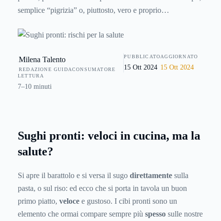
semplice “pigrizia” o, piuttosto, vero e proprio
apprezzamento nei confronti di un particolare prodotto.
Così come molti altri alimenti pronti per essere consumati, i
sughi in barattolo rappresentano un’alternativa ai sughi
PUBBLICATO
AGGIORNATO
Milena Talento
cucinati in modo tradizionale, ma quanto questa scelta
15 Ott 2024
15 Ott 2024
REDAZIONE GUIDACONSUMATORE
rispetta la salute del consumatore?
LETTURA
7–10 minuti
Sughi pronti: veloci in cucina, ma la
salute?
Si apre il barattolo e si versa il sugo
direttamente
sulla
pasta, o sul riso: ed ecco che si porta in tavola un buon
primo piatto,
veloce
e gustoso. I cibi pronti sono un
elemento che ormai compare sempre più
spesso
sulle nostre