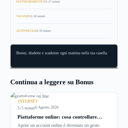
ELETTRODOMESTICI
11–17 minuti
VACANZE
12–18 minuti
AUTOVEICOLI
13–19 minuti
Bonus, disdette e scadenze ogni mattina nella tua casella.
Continua a leggere su Bonus
INTERNET
6 Agosto 2026
3–5 minuti
Piattaforme online: cosa controllare
prima di iscriversi e usare servizi in
Aprire un account online è diventato un gesto
tempo reale