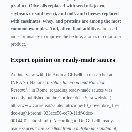
product. Olive oils replaced with seed oils (corn,
soybean, or sunflower), and milk and cheeses replaced
with caseinates, whey, and proteins are among the most
common examples. And, often,
food additives
are used
indiscriminately
to improve the texture, aroma, or color of a
product.
Expert opinion on ready-made sauces
An interview with Dr. Andrea
Ghiselli
, a researcher at
INRAN
(
National
Institute for Food and Nutrition
Research
) in Rome, regarding ready-made sauces was
recently published on the Corriere della Sera website (
http://www.corriere.it/salute/nutrizione/10_novembre_15/vi
deo-sughi-pronti_933ece56-ee70-11df-8dee-
00144f02aabc.shtml
). According to Dr. Ghiselli, ready-
made sauces ”
are excellent from a nutritional standpoint,