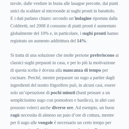
tavole, dalle verdure in busta alle lasagne precotte, dai piatti
unici da scaldare al microonde ai sughi pronti in barattolo.
E i dati parlano chiaro: secondo un’
indagine
riportata dalla
Coldiretti, nel 2008 il consumo di piatti pronti è aumentato
globalmente del 10% e, in particolare, i
sughi pronti
hanno
registrato un aumento addirittura del
14%
.
Si tratta di una soluzione che molte persone
preferiscono
ai
classici sughi preparati in casa, e per lo più la motivazione
di questa scelta è dovuta alla
mancanza di tempo
per
cucinare. Perché, mentre preparare un sugo a partire dagli
ingredienti del nostro frigorifero può, in alcuni casi, essere
solo un’operazione di
pochi minuti
(basti pensare a un
semplicissimo sugo con pomodoro e basilico), in altri casi
possono volerci anche
diverse ore
. Ad esempio, un buon
ragù
necessita di almeno un paio d’ore di cottura, mentre
per il sugo alle
vongole
è necessario un certo tempo per