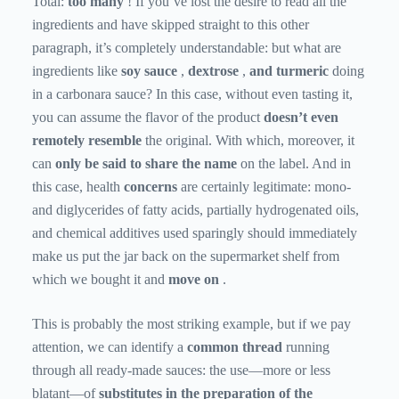
Total:
too many
! If you’ve lost the desire to read all the
ingredients and have skipped straight to this other
paragraph, it’s completely understandable: but what are
ingredients like
soy sauce
,
dextrose
,
and turmeric
doing
in a carbonara sauce? In this case, without even tasting it,
you can assume the flavor of the product
doesn’t even
remotely resemble
the original. With which, moreover, it
can
only be said to share the name
on the label. And in
this case, health
concerns
are certainly legitimate: mono-
and diglycerides of fatty acids, partially hydrogenated oils,
and chemical additives used sparingly should immediately
make us put the jar back on the supermarket shelf from
which we bought it and
move on
.
This is probably the most striking example, but if we pay
attention, we can identify a
common thread
running
through all ready-made sauces: the use—more or less
blatant—of
substitutes in the preparation of the