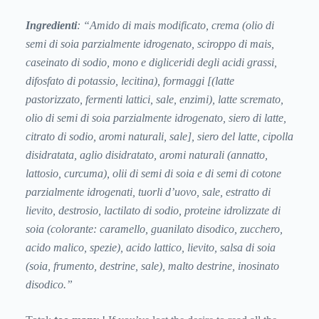
Ingredienti
: “
Amido di mais modificato, crema (olio di
semi di soia parzialmente idrogenato, sciroppo di mais,
caseinato di sodio, mono e digliceridi degli acidi grassi,
difosfato di potassio, lecitina), formaggi [(latte
pastorizzato, fermenti lattici, sale, enzimi), latte scremato,
olio di semi di soia parzialmente idrogenato, siero di latte,
citrato di sodio, aromi naturali, sale], siero del latte, cipolla
disidratata, aglio disidratato, aromi naturali (annatto,
lattosio, curcuma), olii di semi di soia e di semi di cotone
parzialmente idrogenati, tuorli d’uovo, sale, estratto di
lievito, destrosio, lactilato di sodio, proteine idrolizzate di
soia (colorante: caramello, guanilato disodico, zucchero,
acido malico, spezie), acido lattico, lievito, salsa di soia
(soia, frumento, destrine, sale), malto destrine, inosinato
disodico
.”