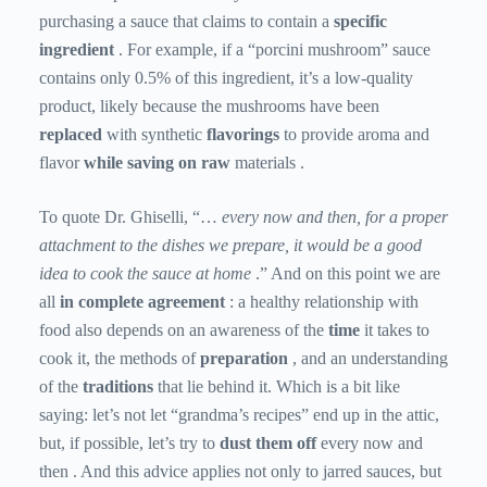
purchasing a sauce that claims to contain a
specific
ingredient
. For example, if a “porcini mushroom” sauce
contains only 0.5% of this ingredient, it’s a low-quality
product, likely because the mushrooms have been
replaced
with synthetic
flavorings
to provide aroma and
flavor
while saving on
raw
materials .
To quote Dr. Ghiselli, “…
every now and then, for a proper
attachment to the dishes we prepare, it would be a good
idea to cook the sauce at home
.” And on this point we are
all
in complete agreement
: a healthy relationship with
food also depends on an awareness of the
time
it takes to
cook it, the methods of
preparation
, and an understanding
of the
traditions
that lie behind it. Which is a bit like
saying: let’s not let “grandma’s recipes” end up in the attic,
but, if possible, let’s try to
dust them off
every now and
then . And this advice applies not only to jarred sauces, but