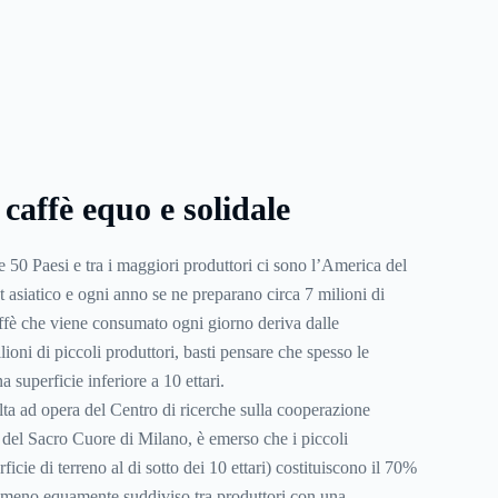
caffè equo e solidale
tre 50 Paesi e tra i maggiori produttori ci sono l’America del
t asiatico e ogni anno se ne preparano circa 7 milioni di
ffè che viene consumato ogni giorno deriva dalle
lioni di piccoli produttori, basti pensare che spesso le
 superficie inferiore a 10 ettari.
ta ad opera del Centro di ricerche sulla cooperazione
a del Sacro Cuore di Milano, è emerso che i piccoli
ficie di terreno al di sotto dei 10 ettari) costituiscono il 70%
o meno equamente suddiviso tra produttori con una