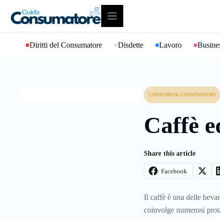
Vai
al
contenuto
Diritti del Consumatore
Disdette
Lavoro
Busines
CONSUMO & CONSUMATORI
Caffè e
Share this article
Facebook
Il caffè è una delle beva
coinvolge numerosi prota