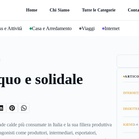
Home
Chi Siamo
Tutte le Categorie
Conta
s e Attività
Casa e Arredamento
Viaggi
Internet
quo e solidale
ARTICO
INTERNET
DISDETTE
nde calde più consumate in Italia e la sua filiera produttiva
IGIENE
3–4 
gonisti come produttori, intermediari, esportatori,