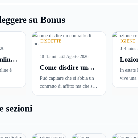
leggere su Bonus
DISDETTE
IGIENE
026
3–4 minut
10–15 minuti
3 Agosto 2026
nline:
Lozio
Come disdire un
are
perché
line è
In estate 
contratto di
versi
ideale
Può capitare che si abbia un
vive una 
locazione in modo
i in
la pell
sce
contratto di affitto ma che si
Sole, sud
corretto ed efficace
una
voglia trasferirsi in una nuova
docce più
una serie
città o si abbiano problemi a
condizio
e sezioni
leggerle
pagare il canone, per cui si
renderla
ne in
comincia a cercare un’altra
disidrata
 senza
abitazione: è legittimo
meno con
ire dove
chiedersi se è possibile
proprio n