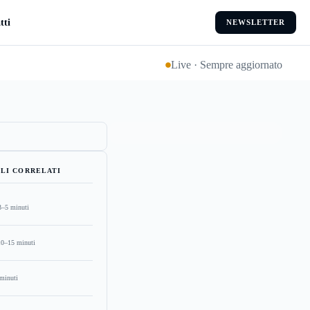
tti
NEWSLETTER
Live · Sempre aggiornato
LI CORRELATI
3–5 minuti
10–15 minuti
minuti