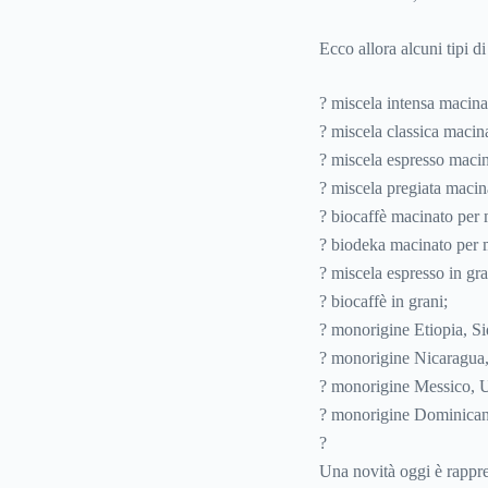
Ecco allora alcuni tipi d
? miscela intensa macin
? miscela classica macin
? miscela espresso macin
? miscela pregiata maci
? biocaffè macinato per
? biodeka macinato per 
? miscela espresso in gra
? biocaffè in grani;
? monorigine Etiopia, S
? monorigine Nicaragua,
? monorigine Messico, U
? monorigine Dominican
?
Una novità oggi è rappre