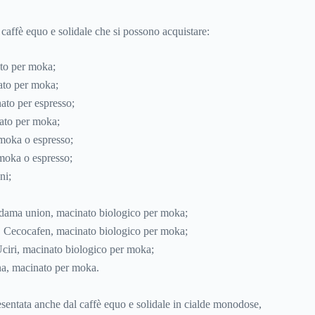
i caffè equo e solidale che si possono acquistare:
ato per moka;
ato per moka;
ato per espresso;
nato per moka;
 moka o espresso;
moka o espresso;
ni;
idama union, macinato biologico per moka;
 Cecocafen, macinato biologico per moka;
ciri, macinato biologico per moka;
a, macinato per moka.
sentata anche dal caffè equo e solidale in cialde monodose,