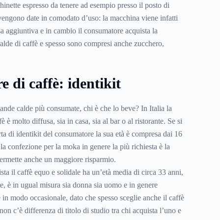
hinette espresso da tenere ad esempio presso il posto di
vengono date in comodato d’uso: la macchina viene infatti
sa aggiuntiva e in cambio il consumatore acquista la
cialde di caffè e spesso sono compresi anche zucchero,
 di caffè: identikit
vande calde più consumate, chi è che lo beve? In Italia la
 è molto diffusa, sia in casa, sia al bar o al ristorante. Se si
ta di identikit del consumatore la sua età è compresa dai 16
 la confezione per la moka in genere la più richiesta è la
ermette anche un maggiore risparmio.
ta il caffè equo e solidale ha un’età media di circa 33 anni,
le, è in ugual misura sia donna sia uomo e in genere
fè in modo occasionale, dato che spesso sceglie anche il caffè
non c’è differenza di titolo di studio tra chi acquista l’uno e