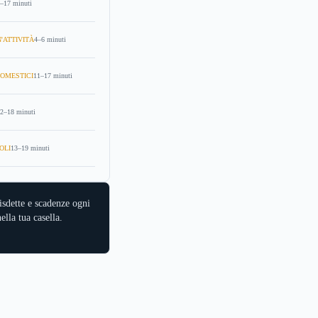
–17 minuti
'ATTIVITÀ
4–6 minuti
OMESTICI
11–17 minuti
2–18 minuti
OLI
13–19 minuti
isdette e scadenze ogni
ella tua casella.