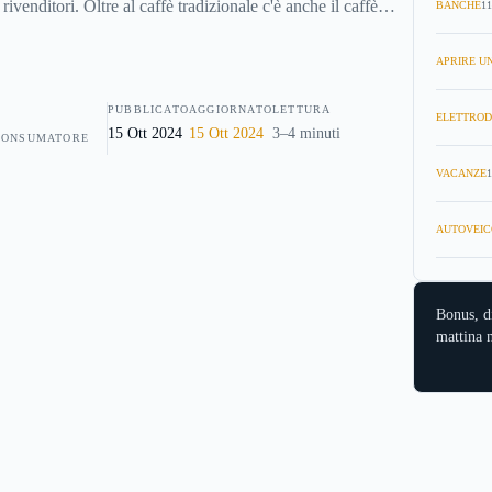
 rivenditori. Oltre al caffè tradizionale c'è anche il caffè
BANCHE
11
diffusione è ancora però marginale nel panorama del mercato
APRIRE UN
PUBBLICATO
AGGIORNATO
LETTURA
ELETTROD
15 Ott 2024
15 Ott 2024
3–4 minuti
CONSUMATORE
VACANZE
1
AUTOVEIC
Bonus, d
mattina n