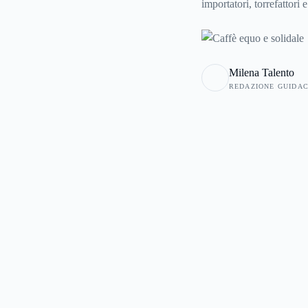
importatori, torrefattori e
equo e solidale, la cui 
mondiale.
Milena Talento
REDAZIONE GUIDA