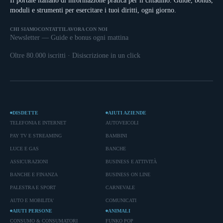
Il portale italiano di informazione pratica per il cittadino. Guide, bonus,
moduli e strumenti per esercitare i tuoi diritti, ogni giorno.
CHI SIAMO
CONTATTI
LAVORA CON NOI
Newsletter — Guide e bonus ogni mattina
Oltre 80.000 iscritti · Disiscrizione in un click
DISDETTE
AIUTI AZIENDE
TELEFONIA E INTERNET
AUTOVEICOLI
PAY TV E STREAMING
BAMBINI
LUCE E GAS
BANCHE
ASSICURAZIONI
BUSINESS E ATTIVITÀ
BANCHE E FINANZA
BUSINESS ON LINE
PALESTRA E SPORT
CARNEVALE
AUTO E MOBILITA'
COMUNICATI
AIUTI PERSONE
ANIMALI
CONSUMO & CONSUMATORI
FUNKO POP