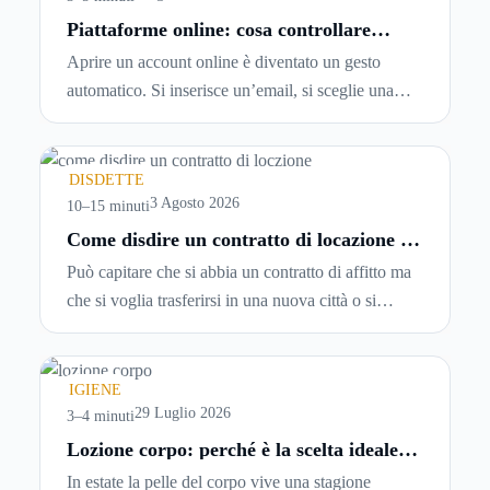
Piattaforme online: cosa controllare
prima di iscriversi e usare servizi in
Aprire un account online è diventato un gesto
tempo reale
automatico. Si inserisce un’email, si sceglie una
password, si accetta una serie di condizioni senza
leggerle davvero. Tutto avviene in pochi minuti,
spesso senza che ci si fermi a capire dove si sta
DISDETTE
entrando.
3 Agosto 2026
10–15 minuti
Come disdire un contratto di locazione in
modo corretto ed efficace
Può capitare che si abbia un contratto di affitto ma
che si voglia trasferirsi in una nuova città o si
abbiano problemi a pagare il canone, per cui si
comincia a cercare un’altra abitazione: è legittimo
chiedersi se è possibile
disdire il contratto di
IGIENE
locazione
prima che scada. In questa guida
29 Luglio 2026
3–4 minuti
capiremo come inviare la disdetta per un contratto
Lozione corpo: perché è la scelta ideale
per idratare la pelle in estate
di affitto.
In estate la pelle del corpo vive una stagione