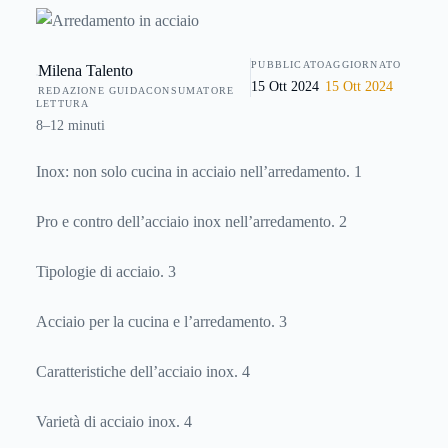
ovviamente ha anche dei difetti. Vediamo in questo articolo
quali sono le principali caratteristiche dell'
acciaio
PUBBLICATO
AGGIORNATO
Milena Talento
nell'arredamento e quali sono i motivi per cui conviene
15 Ott 2024
15 Ott 2024
REDAZIONE GUIDACONSUMATORE
sceglierlo oppure scartarlo.
LETTURA
8–12 minuti
Inox: non solo cucina in acciaio nell’arredamento. 1
Pro e contro dell’acciaio inox nell’arredamento. 2
Tipologie di acciaio. 3
Acciaio per la cucina e l’arredamento. 3
Caratteristiche dell’acciaio inox. 4
Varietà di acciaio inox. 4