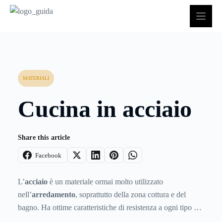
Vai
al
contenuto
MATERIALI
Cucina in acciaio
Share this article
Facebook
L’
acciaio
è un materiale ormai molto utilizzato
nell’
arredamento
, soprattutto della zona cottura e del
bagno. Ha ottime caratteristiche di resistenza a ogni tipo di
agente esterno, chimico e fisico, ma anche meccanico;