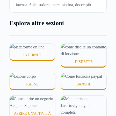
intensa. Sole, sudore, mare, piscina, docce più
frequenti e aria condizionata possono renderla
meno morbida, più disidratata o semplicemente
Esplora altre sezioni
meno confortevole. Eppure, proprio nei mesi caldi,
molte persone smettono di applicare prodotti
idratanti perché temono texture pesanti, appiccicose
o difficili da assorbire.
INTERNET
DISDETTE
IGIENE
BANCHE
APRIRE UN'ATTIVITÀ