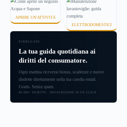
APRIRE UN'ATTIVITÀ
ELETTRODOMESTICI
PUBBLICATO
La tua guida quotidiana ai
diritti del consumatore.
Ogni mattina riceverai bonus, scadenze e nuove
disdette direttamente nella tua casella email.
Gratis. Senza spam.
80.000+ ISCRITTI · DISISCRIZIONE IN UN CLICK