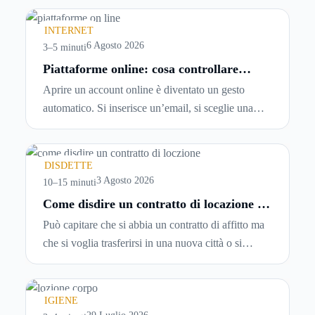
INTERNET
6 Agosto 2026
3–5 minuti
Piattaforme online: cosa controllare
prima di iscriversi e usare servizi in
Aprire un account online è diventato un gesto
tempo reale
automatico. Si inserisce un’email, si sceglie una
password, si accetta una serie di condizioni senza
leggerle davvero. Tutto avviene in pochi minuti,
spesso senza che ci si fermi a capire dove si sta
DISDETTE
entrando.
3 Agosto 2026
10–15 minuti
Come disdire un contratto di locazione in
modo corretto ed efficace
Può capitare che si abbia un contratto di affitto ma
che si voglia trasferirsi in una nuova città o si
abbiano problemi a pagare il canone, per cui si
comincia a cercare un’altra abitazione: è legittimo
chiedersi se è possibile
disdire il contratto di
IGIENE