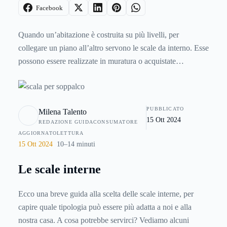
Facebook
Quando un’abitazione è costruita su più livelli, per
collegare un piano all’altro servono le scale da interno. Esse
possono essere realizzate in muratura o acquistate
prefabbricate e semplicemente installate, e possono
assumere diverse forme, nonché essere realizzate in diversi
materiali.Naturalmente ogni scelta presuppone delle
PUBBLICATO
Milena Talento
motivazioni legate allo stile della casa e alla sua struttura,
15 Ott 2024
REDAZIONE GUIDACONSUMATORE
ma porta anche conseguenza pratiche ed estetiche
AGGIORNATO
LETTURA
nell'arredo e nella visione interna delll'abitazione. Per
15 Ott 2024
10–14 minuti
conoscere tutte le caratteristiche delle scale interne, i
materiali da usare, le forme e gli stili, ma soprattutto la
Le scale interne
legislazione che ne regola l’installazione, leggete quindi
attentamente il nostro articolo.
Ecco una breve guida alla scelta delle scale interne, per
capire quale tipologia può essere più adatta a noi e alla
nostra casa. A cosa potrebbe servirci? Vediamo alcuni