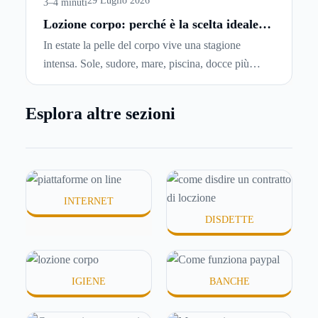
locazione
prima che scada. In questa guida
29 Luglio 2026
3–4 minuti
capiremo come inviare la disdetta per un contratto
Lozione corpo: perché è la scelta ideale
per idratare la pelle in estate
di affitto.
In estate la pelle del corpo vive una stagione
intensa. Sole, sudore, mare, piscina, docce più
frequenti e aria condizionata possono renderla
meno morbida, più disidratata o semplicemente
Esplora altre sezioni
meno confortevole. Eppure, proprio nei mesi caldi,
molte persone smettono di applicare prodotti
idratanti perché temono texture pesanti, appiccicose
o difficili da assorbire.
INTERNET
DISDETTE
IGIENE
BANCHE