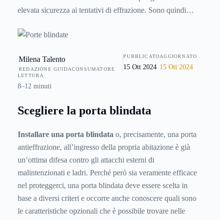
elevata sicurezza ai tentativi di effrazione. Sono quindi
elementi strutturali di una casa che fanno parte della
cosiddetta "difesa passiva", essendo create per evitare
intrusioni, accessi non autorizzati di ogni genere e attacchi
PUBBLICATO
AGGIORNATO
Milena Talento
esterni da parte di malintenzionati. Per rendere più facile
15 Ott 2024
15 Ott 2024
REDAZIONE GUIDACONSUMATORE
capire quale sia il loro livello di resistenza a scasso ed
LETTURA
effrazione sono suddivise in sei "classi di sicurezza" e sono
8–12 minuti
realizzate con materiali e accorgimenti costruttivi diversi a
Scegliere la porta blindata
seconda del grado di protezione. Questo articolo permette
al lettore di acquisire tutte le informazioni necessarie per
Installare una porta blindata
o, precisamente, una porta
scegliere la giusta porta blindata per la propria casa.
antieffrazione, all’ingresso della propria abitazione è già
un’ottima difesa contro gli attacchi esterni di
malintenzionati e ladri. Perché però sia veramente efficace
nel proteggerci, una porta blindata deve essere scelta in
base a diversi criteri e occorre anche conoscere quali sono
le caratteristiche opzionali che è possibile trovare nelle