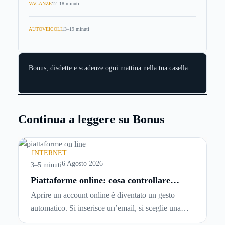
VACANZE
12–18 minuti
AUTOVEICOLI
13–19 minuti
Bonus, disdette e scadenze ogni mattina nella tua casella.
Continua a leggere su Bonus
INTERNET
6 Agosto 2026
3–5 minuti
Piattaforme online: cosa controllare
prima di iscriversi e usare servizi in
Aprire un account online è diventato un gesto
tempo reale
automatico. Si inserisce un’email, si sceglie una
password, si accetta una serie di condizioni senza