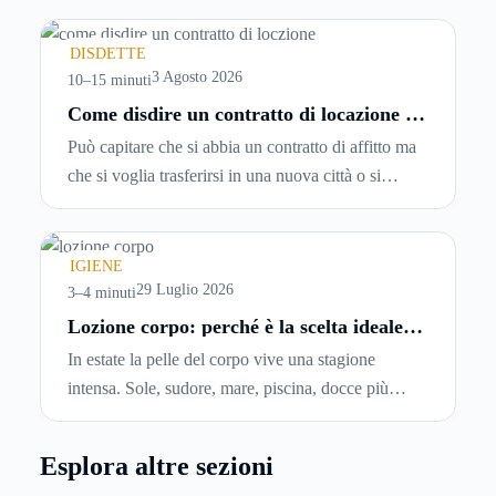
leggerle davvero. Tutto avviene in pochi minuti,
spesso senza che ci si fermi a capire dove si sta
DISDETTE
entrando.
3 Agosto 2026
10–15 minuti
Come disdire un contratto di locazione in
modo corretto ed efficace
Può capitare che si abbia un contratto di affitto ma
che si voglia trasferirsi in una nuova città o si
abbiano problemi a pagare il canone, per cui si
comincia a cercare un’altra abitazione: è legittimo
chiedersi se è possibile
disdire il contratto di
IGIENE
locazione
prima che scada. In questa guida
29 Luglio 2026
3–4 minuti
capiremo come inviare la disdetta per un contratto
Lozione corpo: perché è la scelta ideale
per idratare la pelle in estate
di affitto.
In estate la pelle del corpo vive una stagione
intensa. Sole, sudore, mare, piscina, docce più
frequenti e aria condizionata possono renderla
meno morbida, più disidratata o semplicemente
Esplora altre sezioni
meno confortevole. Eppure, proprio nei mesi caldi,