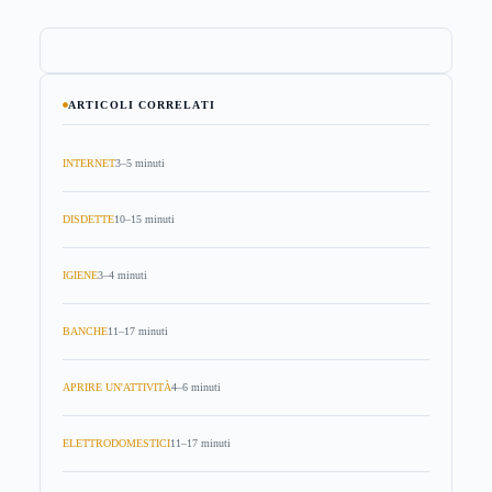
ARTICOLI CORRELATI
INTERNET
3–5 minuti
DISDETTE
10–15 minuti
IGIENE
3–4 minuti
BANCHE
11–17 minuti
APRIRE UN'ATTIVITÀ
4–6 minuti
ELETTRODOMESTICI
11–17 minuti