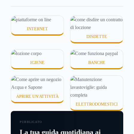
molte persone smettono di applicare prodotti
idratanti perché temono texture pesanti, appiccicose
o difficili da assorbire.
INTERNET
DISDETTE
IGIENE
BANCHE
APRIRE UN'ATTIVITÀ
ELETTRODOMESTICI
PUBBLICATO
La tua guida quotidiana ai