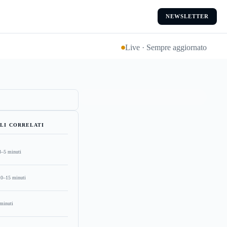
NEWSLETTER
Live · Sempre aggiornato
LI CORRELATI
3–5 minuti
10–15 minuti
minuti