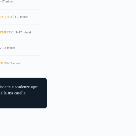
–17 minuti
'ATTIVITÀ
4–6 minuti
OMESTICI
11–17 minuti
2–18 minuti
OLI
13–19 minuti
isdette e scadenze ogni
ella tua casella.