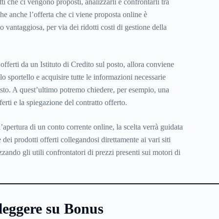
etti che ci vengono proposti, analizzarli e confrontarli tra
he anche l’offerta che ci viene proposta online è
o vantaggiosa, per via dei ridotti costi di gestione della
 offerti da un Istituto di Credito sul posto, allora conviene
lo sportello e acquisire tutte le informazioni necessarie
osto. A quest’ultimo potremo chiedere, per esempio, una
erti e la spiegazione del contratto offerto.
l’apertura di un
conto corrente online
, la scelta verrà guidata
dei prodotti offerti collegandosi direttamente ai vari siti
zando gli utili confrontatori di prezzi presenti sui motori di
leggere su Bonus