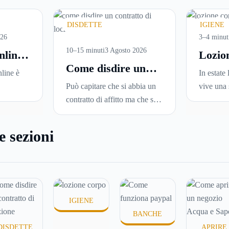
DISDETTE
IGIENE
026
3–4 minut
10–15 minuti
3 Agosto 2026
nline:
Lozio
Come disdire un
are
perché
line è
In estate 
contratto di
versi
ideale
Può capitare che si abbia un
vive una 
locazione in modo
i in
la pell
sce
contratto di affitto ma che si
Sole, sud
corretto ed efficace
una
voglia trasferirsi in una nuova
docce più
una serie
città o si abbiano problemi a
condizio
e sezioni
leggerle
pagare il canone, per cui si
renderla
ne in
comincia a cercare un’altra
disidrata
 senza
abitazione: è legittimo
meno con
ire dove
chiedersi se è possibile
proprio n
disdire il contratto di
persone s
IGIENE
locazione
prima che scada. In
prodotti 
BANCHE
questa guida capiremo come
temono te
DISDETTE
APRIRE