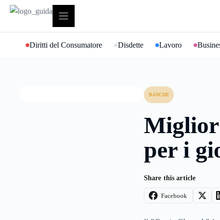
Vai
al
contenuto
Diritti del Consumatore
Disdette
Lavoro
Busines
BANCHE
Miglior
per i g
Share this article
Facebook