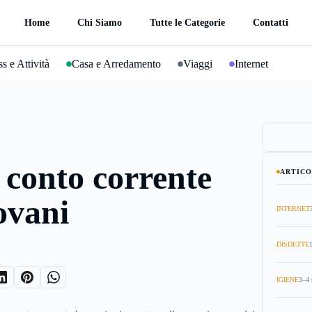
Home
Chi Siamo
Tutte le Categorie
Contatti
s e Attività
Casa e Arredamento
Viaggi
Internet
 conto corrente
ARTICO
iovani
INTERNET
DISDETTE
IGIENE
3–4 