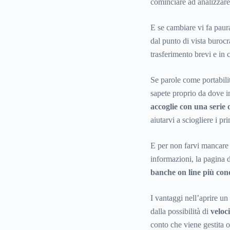
cominciare ad analizzare t
E se cambiare vi fa paura
dal punto di vista burocr
trasferimento brevi e in 
Se parole come portabilit
sapete proprio da dove in
accoglie con una serie
aiutarvi a sciogliere i pr
E per non farvi mancare n
informazioni, la pagina d
banche on line più con
I vantaggi nell’aprire u
dalla possibilità di
veloc
conto che viene gestita on