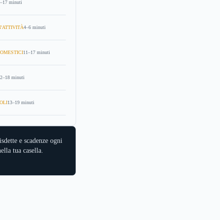
–17 minuti
'ATTIVITÀ
4–6 minuti
OMESTICI
11–17 minuti
2–18 minuti
OLI
13–19 minuti
isdette e scadenze ogni
ella tua casella.