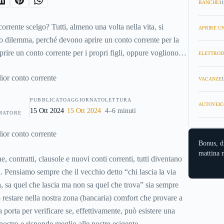
BANCHE
11
rrente scelgo? Tutti, almeno una volta nella vita, si
APRIRE UN
to dilemma, perché devono aprire un conto corrente per la
rire un conto corrente per i propri figli, oppure vogliono
ELETTROD
anca perché non sono più soddisfatti della propria.
VACANZE
1
PUBBLICATO
AGGIORNATO
LETTURA
AUTOVEIC
15 Ott 2024
15 Ott 2024
4–6 minuti
MATORE
Bonus, d
mattina n
, contratti, clausole e nuovi conti correnti, tutti diventano
. Pensiamo sempre che il vecchio detto “chi lascia la via
, sa quel che lascia ma non sa quel che trova” sia sempre
restare nella nostra zona (bancaria) comfort che provare a
a porta per verificare se, effettivamente, può esistere una
nostro e risponde meglio alle nostre esigente.