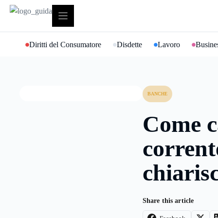
Vai
al
contenuto
Diritti del Consumatore
Disdette
Lavoro
Busines
BANCHE
Come c
corrente
chiarisc
Share this article