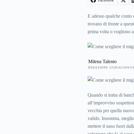
Facebook
E adesso qualche conto co
trovano di fronte a ques
prima volta o vogliono ap
semplicemente cambiare b
Milena Talento
REDAZIONE GUIDACONSU
Quando si tratta di banche
all’improvviso sospettosi
vecchia per quella nuova
valido. Insomma, meglio 
mettere il naso fuori dall
soluzione che fa al caso 