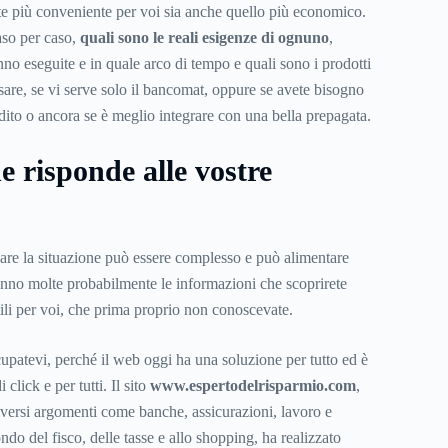
nte più conveniente per voi sia anche quello più economico.
aso per caso,
quali sono le reali esigenze di ognuno
,
no eseguite e in quale arco di tempo e quali sono i prodotti
sare, se vi serve solo il bancomat, oppure se avete bisogno
dito o ancora se è meglio integrare con una bella prepagata.
he risponde alle vostre
zare la situazione può essere complesso e può alimentare
nno molte probabilmente le informazioni che scoprirete
tili per voi, che prima proprio non conoscevate.
patevi, perché il web oggi ha una soluzione per tutto ed è
 click e per tutti. Il sito
www.espertodelrisparmio.com
,
diversi argomenti come banche, assicurazioni, lavoro e
o del fisco, delle tasse e allo shopping, ha realizzato