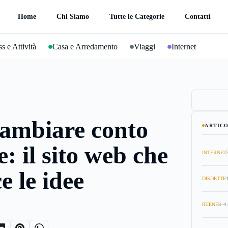
Home
Chi Siamo
Tutte le Categorie
Contatti
s e Attività
Casa e Arredamento
Viaggi
Internet
ambiare conto
ARTICO
: il sito web che
INTERNET
e le idee
DISDETTE
IGIENE
3–4 