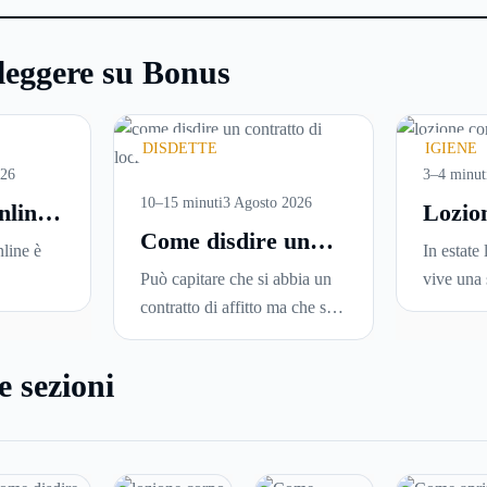
leggere su Bonus
DISDETTE
IGIENE
026
3–4 minut
10–15 minuti
3 Agosto 2026
nline:
Lozio
Come disdire un
are
perché
line è
In estate 
contratto di
versi
ideale
Può capitare che si abbia un
vive una 
locazione in modo
i in
la pell
sce
contratto di affitto ma che si
Sole, sud
corretto ed efficace
una
voglia trasferirsi in una nuova
docce più
una serie
città o si abbiano problemi a
condizio
e sezioni
leggerle
pagare il canone, per cui si
renderla
ne in
comincia a cercare un’altra
disidrata
 senza
abitazione: è legittimo
meno con
ire dove
chiedersi se è possibile
proprio n