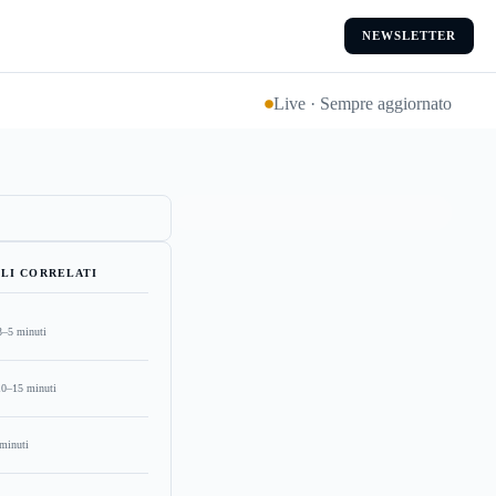
NEWSLETTER
Live · Sempre aggiornato
LI CORRELATI
3–5 minuti
10–15 minuti
minuti