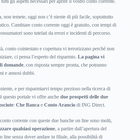
utti gli aspetti necessari per aprire il vostro conto corrente.
, non temete, oggi non c’è niente di più facile, soprattutto
atico. Cambiare conto corrente oggi è gratuito, con tempi di
consumatori sono tutelati da errori e incidenti di percorso.
à, conto cointestato e copertura vi terrorizzano perché non
iziare, ci pensa l’esperto del risparmio.
La pagina vi
 di domande
, con risposta sempre pronta, che potranno
imi e annosi dubbi.
iente, e per risparmiarvi tempo prezioso nella ricerca di
i questo portale vi offre anche
due prospetti delle due
osciute
:
Che Banca
e
Conto Arancio
di ING Direct.
n conto corrente con queste due banche on line sono molti,
izzare qualsiasi operazione
, a partire dall’apertura del
 line senza dover andare in filiale, alla possibilità di