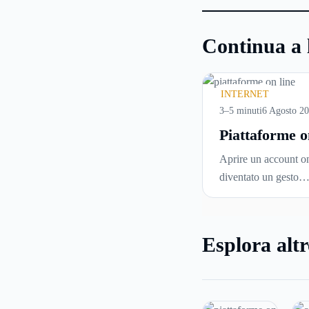
Continua a 
INTERNET
3–5 minuti
6 Agosto 2
Piattaforme o
cosa controll
Aprire un account on
prima di iscri
diventato un gesto
e usare serviz
automatico. Si inseri
tempo reale
un’email, si sceglie 
password, si accetta 
Esplora altr
di condizioni senza 
davvero. Tutto avvie
pochi minuti, spesso
che ci si fermi a cap