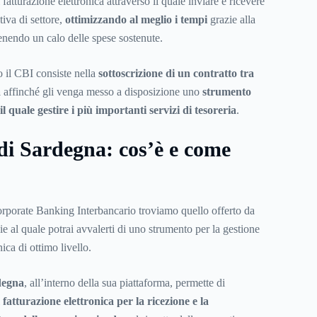
 fatturazione elettronica attraverso il quale inviare e ricevere
iva di settore,
ottimizzando
al meglio i tempi
grazie alla
ttenendo un calo delle spese sostenute.
o il CBI consiste nella
sottoscrizione di un contratto tra
a
affinché gli venga messo a disposizione uno
strumento
l quale gestire i più importanti servizi di tesoreria
.
i Sardegna: cos’è e come
Corporate Banking Interbancario troviamo quello offerto da
e al quale potrai avvalerti di uno strumento per la gestione
nica di ottimo livello.
degna
, all’interno della sua piattaforma, permette di
i
fatturazione elettronica per la ricezione e la