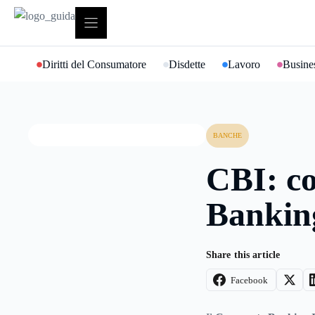
Vai
al
contenuto
Diritti del Consumatore
Disdette
Lavoro
Busines
BANCHE
CBI: co
Bankin
Share this article
Facebook