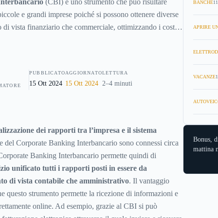
nterbancario
(CBI) è uno strumento che può risultare
BANCHE
11
piccole e grandi imprese poiché si possono ottenere diverse
o di vista finanziario che commerciale, ottimizzando i costi e
APRIRE UN
ELETTROD
PUBBLICATO
AGGIORNATO
LETTURA
VACANZE
1
15 Ott 2024
15 Ott 2024
2–4 minuti
MATORE
AUTOVEIC
alizzazione dei rapporti tra l’impresa e il sistema
Bonus, d
 rete del Corporate Banking Interbancario sono connessi circa
mattina n
Il Corporate Banking Interbancario permette quindi di
io unificato tutti i rapporti posti in essere da
to di vista contabile che amministrativo
. Il vantaggio
he questo strumento permette la ricezione di informazioni e
irettamente online. Ad esempio, grazie al CBI si può