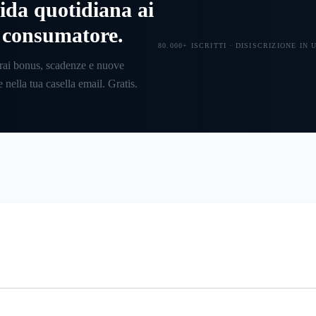
ida quotidiana ai
l consumatore.
80.000+ ISCRITTI · DISISCRIZIONE IN
rai bonus, scadenze e nuove
 nella tua casella email. Gratis.