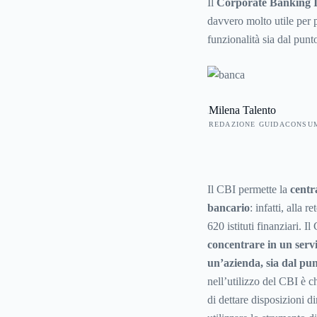
Il
Corporate Banking I
davvero molto utile per 
funzionalità sia dal punt
i tempi dell’azienda.
Milena Talento
REDAZIONE GUIDACONSU
Il CBI permette la
centr
bancario
: infatti, alla
620 istituti finanziari. 
concentrare in un serviz
un’azienda, sia dal pun
nell’utilizzo del CBI è c
di dettare disposizioni d