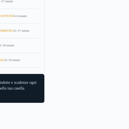
–17 minuti
'ATTIVITÀ
4–6 minuti
OMESTICI
11–17 minuti
2–18 minuti
OLI
13–19 minuti
isdette e scadenze ogni
ella tua casella.