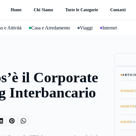
Home
Chi Siamo
Tutte le Categorie
Contatti
s e Attività
Casa e Arredamento
Viaggi
Internet
s’è il Corporate
ARTICO
g Interbancario
INTERNET
DISDETTE
IGIENE
3–4 