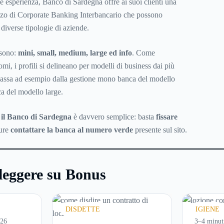
e esperienza, Banco di Sardegna offre ai suoi clienti una
ilizzo di Corporate Banking Interbancario che possono
 diverse tipologie di aziende.
e sono:
mini, small, medium, large ed info
. Come
omi, i profili si delineano per modelli di business dai più
i passa ad esempio dalla gestione mono banca del modello
ca del modello large.
 il Banco di Sardegna
è davvero semplice: basta
fissare
ure
contattare la banca al numero verde
presente sul sito.
leggere su Bonus
DISDETTE
IGIENE
026
3–4 minut