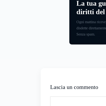
La tua gu
diritti de
Ogni mattina riceve
disdette direttamente
Senza spam.
Lascia un commento
Commento