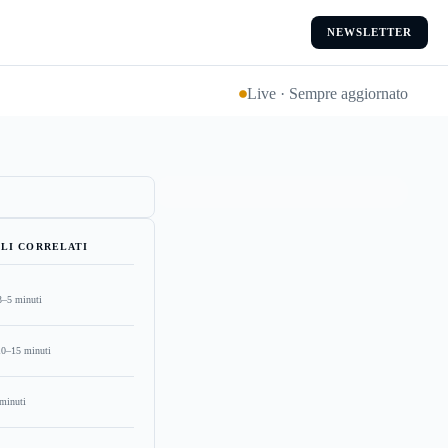
NEWSLETTER
Live · Sempre aggiornato
LI CORRELATI
3–5 minuti
10–15 minuti
minuti