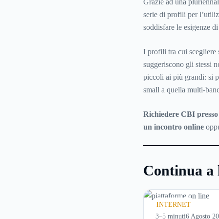
Grazie ad una pluriennal
serie di profili per l’ut
soddisfare le esigenze di
I profili tra cui sceglier
suggeriscono gli stessi n
piccoli ai più grandi: s
small a quella multi-ban
Richiedere CBI presso
un incontro online
opp
Continua a 
INTERNET
3–5 minuti
6 Agosto 2