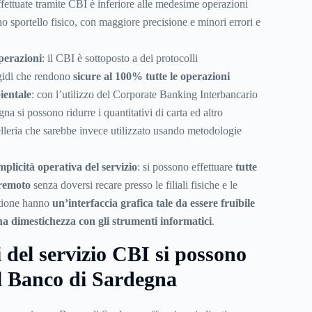
ffettuate tramite CBI è inferiore alle medesime operazioni
no sportello fisico, con maggiore precisione e minori errori e
perazioni
: il CBI è sottoposto a dei protocolli
igidi che rendono
sicure al 100% tutte le operazioni
ientale
: con l’utilizzo del Corporate Banking Interbancario
a si possono ridurre i quantitativi di carta ed altro
lleria che sarebbe invece utilizzato usando metodologie
plicità operativa del servizio
: si possono effettuare
tutte
 remoto
senza doversi recare presso le filiali fisiche e le
stione hanno
un’interfaccia grafica tale da essere fruibile
a dimestichezza con gli strumenti informatici
.
i del servizio CBI si possono
al Banco di Sardegna