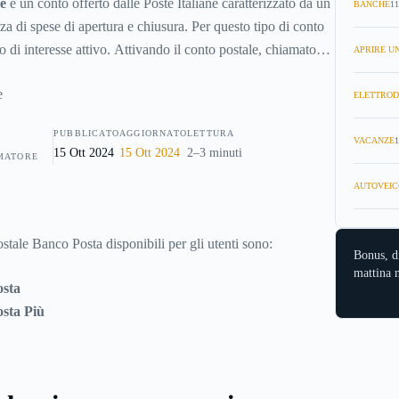
le
è un conto offerto dalle Poste Italiane caratterizzato da un
BANCHE
11
za di spese di apertura e chiusura. Per questo tipo di conto
o di interesse attivo. Attivando il conto postale, chiamato
APRIRE UN
attivato gratuitamente anche il servizio di internet
 operazioni gratuite e gestibile tramite il web.
ELETTROD
PUBBLICATO
AGGIORNATO
LETTURA
VACANZE
1
15 Ott 2024
15 Ott 2024
2–3 minuti
MATORE
AUTOVEIC
postale Banco Posta disponibili per gli utenti sono:
Bonus, d
mattina n
sta
sta Più