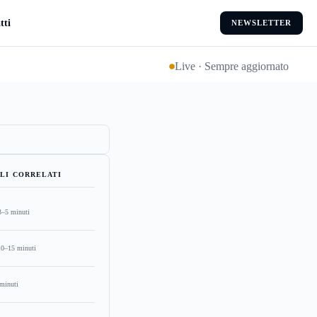
tti
NEWSLETTER
Live · Sempre aggiornato
LI CORRELATI
3–5 minuti
10–15 minuti
minuti