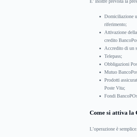
E’ inoltre prevista la pr
Domiciliazione u
riferimento;
Attivazione della
credito BancoPo
Accredito di un 
Telepass;
Obbligazioni Post
Mutuo BancoPos
Prodotti assicura
Poste Vita;
Fondi BancoPOsta
Come si attiva la
L’operazione è semplice