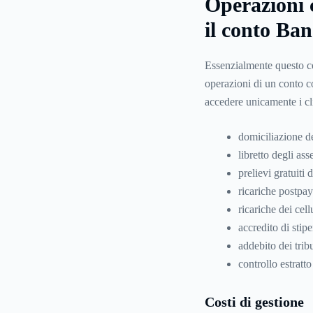
Operazioni 
il conto Ba
Essenzialmente questo con
operazioni di un conto co
accedere unicamente i cl
domiciliazione d
libretto degli ass
prelievi gratuiti 
ricariche postpay
ricariche dei cel
accredito di stip
addebito dei trib
controllo estratt
Costi di gestione