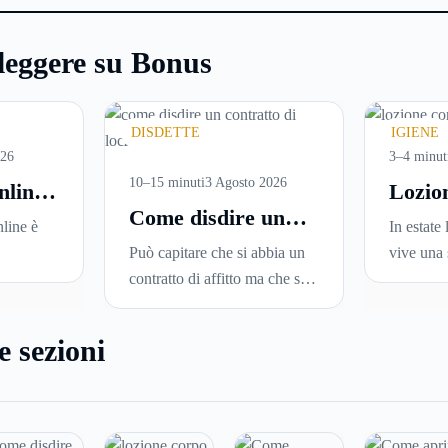
leggere su Bonus
DISDETTE
IGIENE
026
3–4 minut
10–15 minuti
3 Agosto 2026
nline:
Lozio
Come disdire un
are
perché
line è
In estate 
contratto di
versi
ideale
Può capitare che si abbia un
vive una 
locazione in modo
i in
la pell
sce
contratto di affitto ma che si
Sole, sud
corretto ed efficace
una
voglia trasferirsi in una nuova
docce più
una serie
città o si abbiano problemi a
condizio
e sezioni
leggerle
pagare il canone, per cui si
renderla
ne in
comincia a cercare un’altra
disidrata
 senza
abitazione: è legittimo
meno con
ire dove
chiedersi se è possibile
proprio n