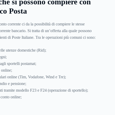
che si possono compiere con
nco Posta
to corrente ci da la possibilità di compiere le stesse
rrente bancario. Si tratta di un’offerta alla quale possono
ienti di
Poste Italiane
. Tra le operazioni più comuni ci sono:
elle utenze domestiche (Rid);
egni;
dagli sportelli postamat;
 online;
lulari online (Tim, Vodafone, Wind e Tre);
endio e pensione;
uti tramite modello F23 e F24 (operazione di sportello);
o conto online;