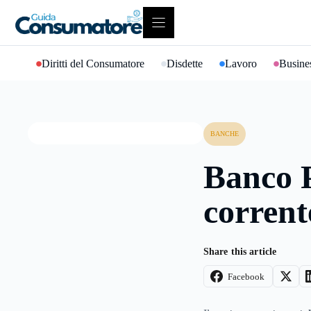
Vai
al
contenuto
Diritti del Consumatore
Disdette
Lavoro
Busines
BANCHE
Banco P
corrent
Share this article
Facebook