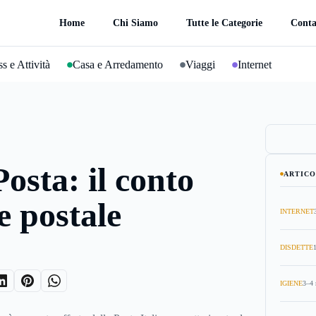
Home
Chi Siamo
Tutte le Categorie
Conta
s e Attività
Casa e Arredamento
Viaggi
Internet
osta: il conto
ARTICO
e postale
INTERNET
DISDETTE
IGIENE
3–4 