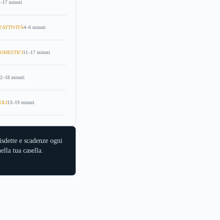
–17 minuti
'ATTIVITÀ
4–6 minuti
OMESTICI
11–17 minuti
2–18 minuti
OLI
13–19 minuti
isdette e scadenze ogni
ella tua casella.