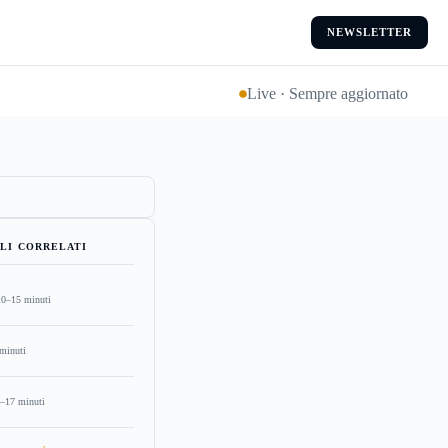
NEWSLETTER
Live · Sempre aggiornato
LI CORRELATI
10–15 minuti
minuti
–17 minuti