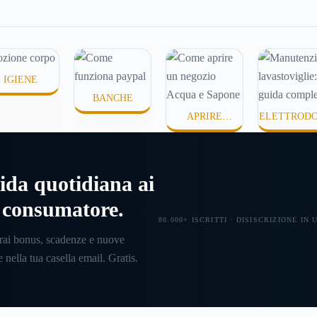
n’altra
disidratata o semplicemente
pagare un
mo
meno confortevole. Eppure,
mandare 
ile
proprio nei mesi caldi, molte
amico. Ma
di
persone smettono di applicare
esattame
IGIENE
scada. In
prodotti idratanti perché
dietro qu
BANCHE
emo come
temono texture pesanti,
soprattut
APRIRE
ELETTROD
er un
appiccicose o difficili da
davvero)
UN'ATTIVITÀ
STICI
assorbire.
hai una r
come fun
ida quotidiana ai
l consumatore.
80.000+ ISCRITTI · DISISCRIZIONE IN
rai bonus, scadenze e nuove
 nella tua casella email. Gratis.