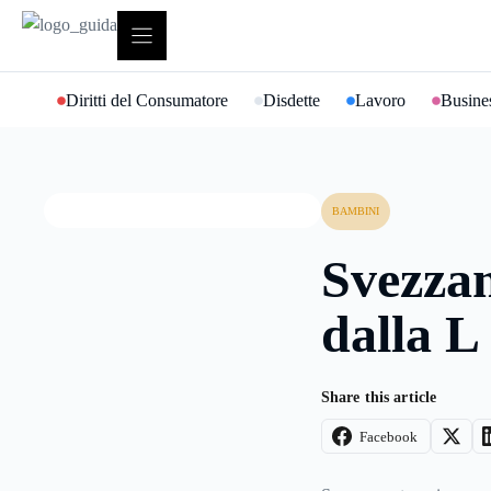
Vai
al
contenuto
Diritti del Consumatore
Disdette
Lavoro
Busines
BAMBINI
Svezzam
dalla L
Share this article
Facebook