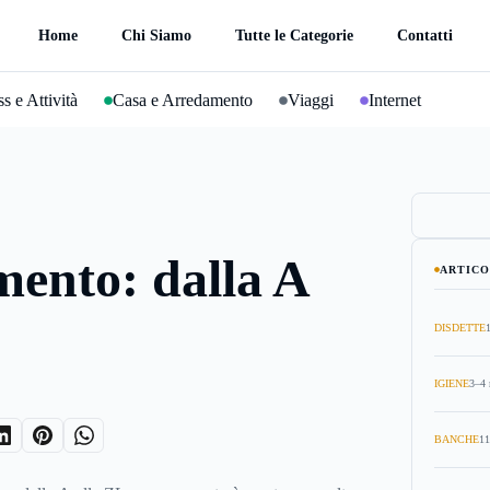
Home
Chi Siamo
Tutte le Categorie
Contatti
s e Attività
Casa e Arredamento
Viaggi
Internet
ento: dalla A
ARTICO
DISDETTE
IGIENE
3–4 
BANCHE
11