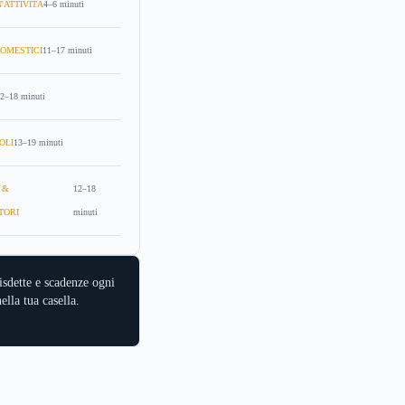
'ATTIVITÀ
4–6 minuti
OMESTICI
11–17 minuti
2–18 minuti
OLI
13–19 minuti
 &
12–18
TORI
minuti
isdette e scadenze ogni
ella tua casella.