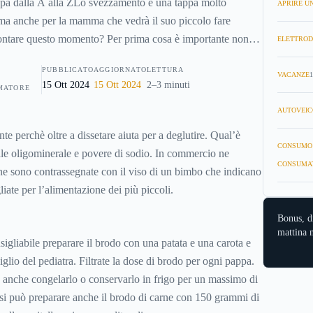
a dalla A alla ZLo svezzamento è una tappa molto
APRIRE UN
ma anche per la mamma che vedrà il suo piccolo fare
ontare questo momento? Per prima cosa è importante non
ELETTROD
bo non gradisce. Lo svezzamento è un'esperienza da vivere
PUBBLICATO
AGGIORNATO
LETTURA
ate di insistere di fronte ai “no” dei bambini. Ecco quindi
VACANZE
1
15 Ott 2024
15 Ott 2024
2–3 minuti
MATORE
li consigli, 21 per la precisione, uno per ogni lettera
AUTOVEIC
e perchè oltre a dissetare aiuta per a deglutire. Qual’è
CONSUMO
le oligominerale e povere di sodio. In commercio ne
CONSUMA
une sono contrassegnate con il viso di un bimbo che indicano
ate per l’alimentazione dei più piccoli.
Bonus, d
mattina n
igliabile preparare il brodo con una patata e una carota e
io del pediatra. Filtrate la dose di brodo per ogni pappa.
e anche congelarlo o conservarlo in frigo per un massimo di
 si può preparare anche il brodo di carne con 150 grammi di