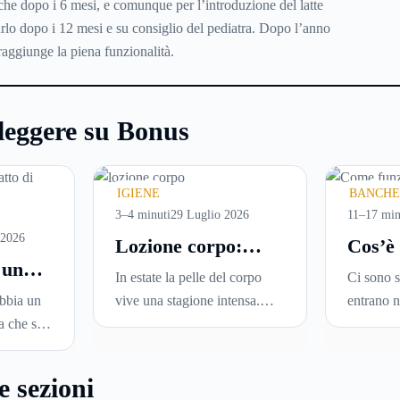
nche dopo i 6 mesi, e comunque per l’introduzione del latte
rlo dopo i 12 mesi e su consiglio del pediatra. Dopo l’anno
o raggiunge la piena funzionalità.
leggere su Bonus
IGIENE
BANCHE
3–4 minuti
29 Luglio 2026
11–17 min
 2026
Lozione corpo:
Cos’è
 un
perché è la scelta
come f
In estate la pelle del corpo
Ci sono s
ideale per idratare
guida
abbia un
vive una stagione intensa.
entrano n
modo
la pelle in estate
aggio
a che si
Sole, sudore, mare, piscina,
talmente 
ficace
vendit
 una nuova
docce più frequenti e aria
diventare 
oblemi a
condizionata possono
PayPal è 
e sezioni
 cui si
renderla meno morbida, più
per comp