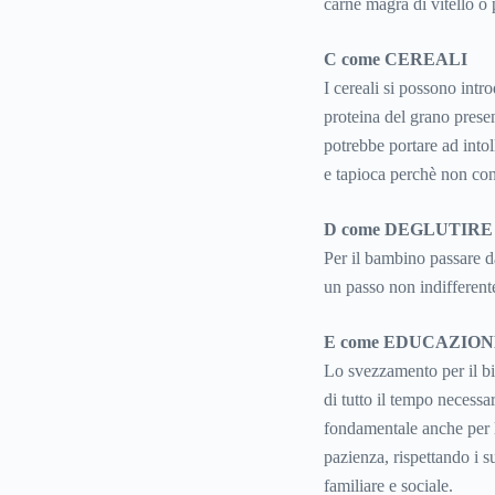
carne magra di vitello o 
C come CEREALI
I cereali si possono intr
proteina del grano prese
potrebbe portare ad intol
e tapioca perchè non co
D come DEGLUTIRE
Per il bambino passare da
un passo non indifferent
E come EDUCAZIO
Lo svezzamento per il b
di tutto il tempo necessa
fondamentale anche per l
pazienza, rispettando i 
familiare e sociale.