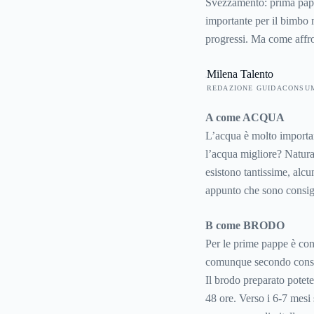
Svezzamento: prima papp
importante per il bimbo 
progressi. Ma come affr
demoralizzarsi se il bim
Milena Talento
in completa armonia. Evit
REDAZIONE GUIDACONSU
una serie di piccoli e uti
dell'alfabeto.
A come ACQUA
L’acqua è molto important
l’acqua migliore? Natura
esistono tantissime, alc
appunto che sono consigli
B come BRODO
Per le prime pappe è cons
comunque secondo consigl
Il brodo preparato potet
48 ore. Verso i 6-7 mesi