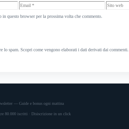
Email
Sito
web
eb in questo browser per la prossima volta che commento.
rre lo spam.
Scopri come vengono elaborati i dati derivati dai commenti
.
wsletter — Guide e bonus ogni mattina
tre 80.000 iscritti · Disiscrizione in un click