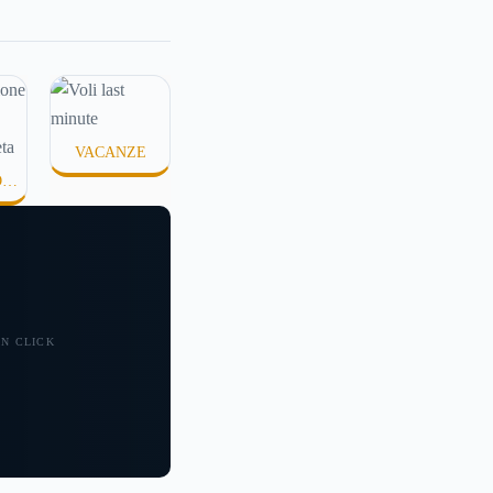
 corso online, per
venti euro a un
 se ti chiedi
nte cosa succede
ella schermata (e
VACANZE
to quanto ti costa
OME
 probabilmente non
isposta precisa su
ziona PayPal.
 UN CLICK