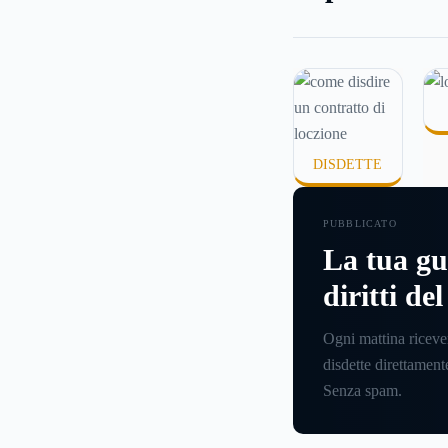
comincia a cercare u
abitazione: è legitti
chiedersi se è possib
disdire il contratto 
locazione
prima che 
questa guida capir
DISDETTE
inviare la disdetta p
contratto di affitto.
PUBBLICATO
La tua gu
diritti de
Ogni mattina riceve
disdette direttamente
Senza spam.