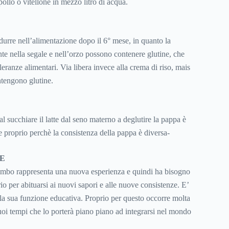
pollo o vitellone in mezzo litro di acqua.
odurre nell’alimentazione dopo il 6° mese, in quanto la
nte nella segale e nell’orzo possono contenere glutine, che
leranze alimentari. Via libera invece alla crema di riso, mais
ntengono glutine.
l succhiare il latte dal seno materno a deglutire la pappa è
e proprio perchè la consistenza della pappa è diversa-
NE
imbo rappresenta una nuova esperienza e quindi ha bisogno
rio per abituarsi ai nuovi sapori e alle nuove consistenze. E’
a sua funzione educativa. Proprio per questo occorre molta
suoi tempi che lo porterà piano piano ad integrarsi nel mondo