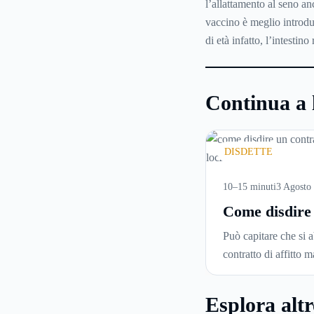
l’allattamento al seno a
vaccino è meglio introdu
di età infatto, l’intestin
Continua a 
DISDETTE
10–15 minuti
3 Agosto
Come disdire
contratto di
Può capitare che si 
locazione in 
contratto di affitto m
corretto ed ef
voglia trasferirsi in
città o si abbiano pr
Esplora altr
pagare il canone, per