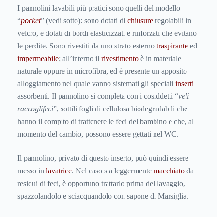
I pannolini lavabili più pratici sono quelli del modello
“
pocket
” (vedi sotto): sono dotati di
chiusure
regolabili in
velcro, e dotati di bordi elasticizzati e rinforzati che evitano
le perdite. Sono rivestiti da uno strato esterno
traspirante
ed
impermeabile
; all’interno il
rivestimento
è in materiale
naturale oppure in microfibra, ed è presente un apposito
alloggiamento nel quale vanno sistemati gli speciali
inserti
assorbenti. Il pannolino si completa con i cosiddetti “
veli
raccoglifeci
”, sottili fogli di cellulosa biodegradabili che
hanno il compito di trattenere le feci del bambino e che, al
momento del cambio, possono essere gettati nel WC.
Il pannolino, privato di questo inserto, può quindi essere
messo in
lavatrice
. Nel caso sia leggermente
macchiato
da
residui di feci, è opportuno trattarlo prima del lavaggio,
spazzolandolo e sciacquandolo con sapone di Marsiglia.