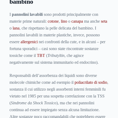
bambino
I
pannolini lavabili
sono prodotti principalmente con
materie prime naturali:
cotone
,
lino
o
canapa
ma anche
seta
o
lana
, che rispettano la pelle delicata del bambino. I
pannolini lavabili in materie plastiche, invece, possono
essere
allergenici
nei confronti della cute, e in alcuni – per
fortuna sporadici – casi sono state riscontrate sostanze
tossiche come il
TBT
(
Tributyltin
, che agisce
negativamente sul sistema immunitario ed endocrino).
Responsabili dell’assorbenza dei liquidi sono diverse
molecole chimiche come ad esempio il
poliacrilato di sodio
,
sostanza il cui utilizzo negli assorbenti interni femminili fu
vietato nel 1985 per una sospetta correlazione con la TSS
(
Sindrome da Shock Tossico
), ma che nei pannolini
continua ad essere impiegato senza alcuna limitazione.
Altre sostanze poco raccomandabili che potrebbero essere