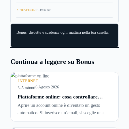
AUTOVEICOLI
13–19 minuti
Bonus, disdette e scadenze ogni mattina nella tua casella.
Continua a leggere su Bonus
INTERNET
6 Agosto 2026
3–5 minuti
Piattaforme online: cosa controllare
prima di iscriversi e usare servizi in
Aprire un account online è diventato un gesto
tempo reale
automatico. Si inserisce un’email, si sceglie una
password, si accetta una serie di condizioni senza
leggerle davvero. Tutto avviene in pochi minuti,