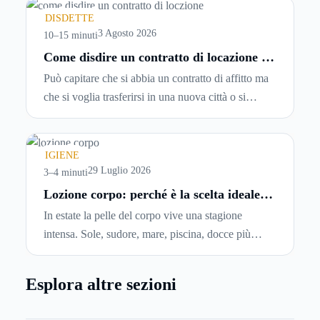
spesso senza che ci si fermi a capire dove si sta
DISDETTE
entrando.
3 Agosto 2026
10–15 minuti
Come disdire un contratto di locazione in
modo corretto ed efficace
Può capitare che si abbia un contratto di affitto ma
che si voglia trasferirsi in una nuova città o si
abbiano problemi a pagare il canone, per cui si
comincia a cercare un’altra abitazione: è legittimo
chiedersi se è possibile
disdire il contratto di
IGIENE
locazione
prima che scada. In questa guida
29 Luglio 2026
3–4 minuti
capiremo come inviare la disdetta per un contratto
Lozione corpo: perché è la scelta ideale
per idratare la pelle in estate
di affitto.
In estate la pelle del corpo vive una stagione
intensa. Sole, sudore, mare, piscina, docce più
frequenti e aria condizionata possono renderla
meno morbida, più disidratata o semplicemente
Esplora altre sezioni
meno confortevole. Eppure, proprio nei mesi caldi,
molte persone smettono di applicare prodotti