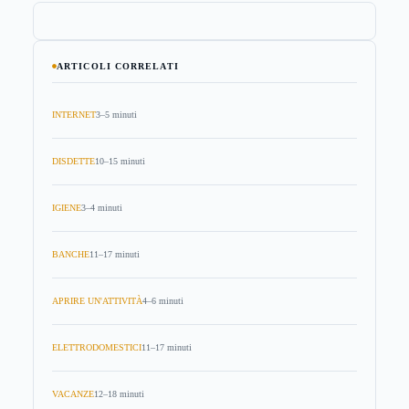
ARTICOLI CORRELATI
INTERNET
3–5 minuti
DISDETTE
10–15 minuti
IGIENE
3–4 minuti
BANCHE
11–17 minuti
APRIRE UN'ATTIVITÀ
4–6 minuti
ELETTRODOMESTICI
11–17 minuti
VACANZE
12–18 minuti