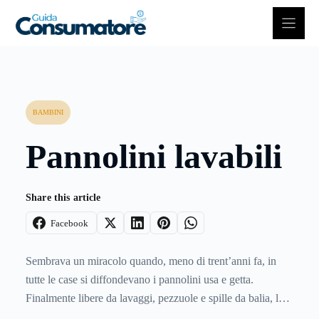
Vai
al
contenuto
BAMBINI
Pannolini lavabili
Share this article
Facebook
Sembrava un miracolo quando, meno di trent’anni fa, in
tutte le case si diffondevano i pannolini usa e getta.
Finalmente libere da lavaggi, pezzuole e spille da balia, le
mamme tirarono un vero e proprio sospiro di sollievo; a