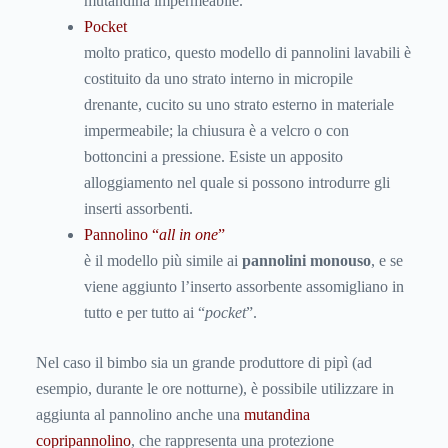
mutandina impermeabile.
P
ocket
molto pratico, questo modello di pannolini lavabili è
costituito da uno strato interno in micropile
drenante, cucito su uno strato esterno in materiale
impermeabile; la chiusura è a velcro o con
bottoncini a pressione. Esiste un apposito
alloggiamento nel quale si possono introdurre gli
inserti assorbenti.
Pannolino “
all in one
”
è il modello più simile ai
pannolini monouso
, e se
viene aggiunto l’inserto assorbente assomigliano in
tutto e per tutto ai “
pocket
”.
Nel caso il bimbo sia un grande produttore di pipì (ad
esempio, durante le ore notturne), è possibile utilizzare in
aggiunta al pannolino anche una
mutandina
copripannolino
, che rappresenta una protezione