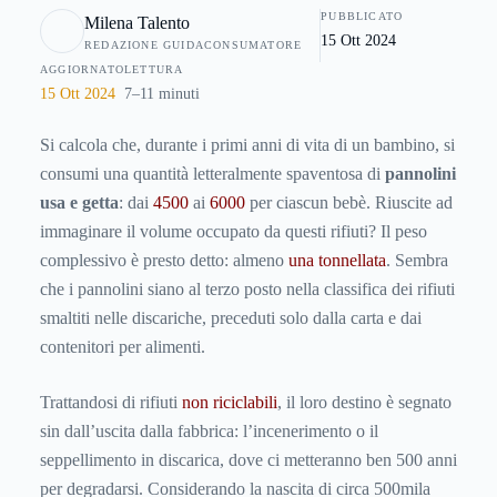
PUBBLICATO
Milena Talento
distanza di pochi decenni, stanno però riprendendo piede i
15 Ott 2024
REDAZIONE GUIDACONSUMATORE
pannolini riutilizzabili o ecologici
. Vediamo insieme quali
AGGIORNATO
LETTURA
sono i vantaggi del loro utilizzo, tenendo ben presente che
15 Ott 2024
7–11 minuti
non si tratta di un ritorno al passato, bensì di un
investimento affinchè nel futuro ci sia meno spazzatura per
Si calcola che, durante i primi anni di vita di un bambino, si
i nostri figli.
consumi una quantità letteralmente spaventosa di
pannolini
usa e getta
: dai
4500
ai
6000
per ciascun bebè. Riuscite ad
immaginare il volume occupato da questi rifiuti? Il peso
complessivo è presto detto: almeno
una
tonnellata
. Sembra
che i pannolini siano al terzo posto nella classifica dei rifiuti
smaltiti nelle discariche, preceduti solo dalla carta e dai
contenitori per alimenti.
Trattandosi di rifiuti
non riciclabili
, il loro destino è segnato
sin dall’uscita dalla fabbrica: l’incenerimento o il
seppellimento in discarica, dove ci metteranno ben 500 anni
per degradarsi. Considerando la nascita di circa 500mila