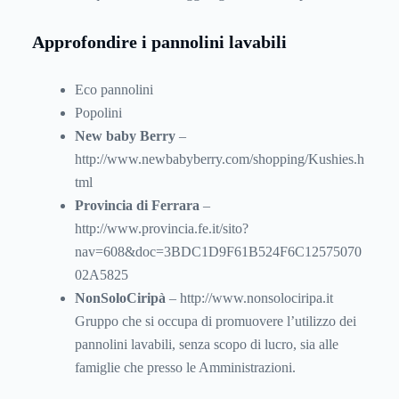
Approfondire i pannolini lavabili
Eco pannolini
Popolini
New baby Berry
–
http://www.newbabyberry.com/shopping/Kushies.h
tml
Provincia di Ferrara
–
http://www.provincia.fe.it/sito?
nav=608&doc=3BDC1D9F61B524F6C12575070
02A5825
NonSoloCiripà
– http://www.nonsolociripa.it
Gruppo che si occupa di promuovere l’utilizzo dei
pannolini lavabili, senza scopo di lucro, sia alle
famiglie che presso le Amministrazioni.