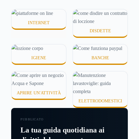
idratanti perché temono texture pesanti, appiccicose
o difficili da assorbire.
INTERNET
DISDETTE
IGIENE
BANCHE
APRIRE UN'ATTIVITÀ
ELETTRODOMESTICI
PUBBLICATO
La tua guida quotidiana ai