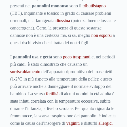
presenti nei
pannolini monouso
sono il
tributilstagno
(TBT), inquinante e tossico in grado di causare problemi
ormonali, e la famigerata
diossina
(potenzialmente tossica e
cancerogena). Certo, la presenza di queste sostanze
dannose non è una certezza ma, si sa, meglio
non esporsi
a
questi rischi visto che si tratta dei nostri figli.
I
pannolini usa e getta
sono
poco traspiranti
e, nei periodi
più caldi, è stato dimostrato che causano un
surriscaldamento
dell’apparato riproduttivo dei maschietti
(1-2°C in più rispetto alla temperatura della pelle): questo
può arrivare anche a danneggiare il normale sviluppo del
bambino. La scarsa
fertilità
di alcuni uomini in età adulta è
stata infatti correlata con le temperature eccessive, subite
durante l’infanzia, a livello scrotale. Per quanto riguarda le
femminucce, la scarsa traspirazione dei pannolini è indicata
come la causa dell’insorgere di
vaginiti
e disturbi
allergici