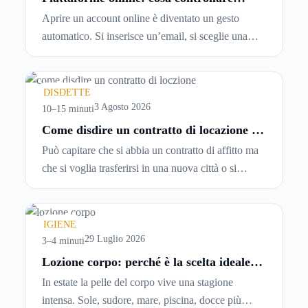
prima di iscriversi e usare servizi in
Aprire un account online è diventato un gesto
tempo reale
automatico. Si inserisce un’email, si sceglie una
password, si accetta una serie di condizioni senza
leggerle davvero. Tutto avviene in pochi minuti,
spesso senza che ci si fermi a capire dove si sta
DISDETTE
entrando.
3 Agosto 2026
10–15 minuti
Come disdire un contratto di locazione in
modo corretto ed efficace
Può capitare che si abbia un contratto di affitto ma
che si voglia trasferirsi in una nuova città o si
abbiano problemi a pagare il canone, per cui si
comincia a cercare un’altra abitazione: è legittimo
chiedersi se è possibile
disdire il contratto di
IGIENE
locazione
prima che scada. In questa guida
29 Luglio 2026
3–4 minuti
capiremo come inviare la disdetta per un contratto
Lozione corpo: perché è la scelta ideale
per idratare la pelle in estate
di affitto.
In estate la pelle del corpo vive una stagione
intensa. Sole, sudore, mare, piscina, docce più