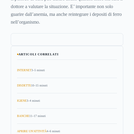
dottore a valutare la situazione. E’ importante non solo
guarire dall’anemia, ma anche reintegrare i depositi di ferro
nell’organismo.
ARTICOLI CORRELATI
INTERNET
3–5 minuti
DISDETTE
10–15 minuti
IGIENE
3–4 minuti
BANCHE
11–17 minuti
APRIRE UN'ATTIVITÀ
4–6 minuti