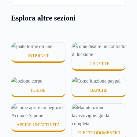
frequenti e aria condizionata possono renderla
meno morbida, più disidratata o semplicemente
Esplora altre sezioni
meno confortevole. Eppure, proprio nei mesi caldi,
molte persone smettono di applicare prodotti
idratanti perché temono texture pesanti, appiccicose
o difficili da assorbire.
INTERNET
DISDETTE
IGIENE
BANCHE
APRIRE UN'ATTIVITÀ
ELETTRODOMESTICI