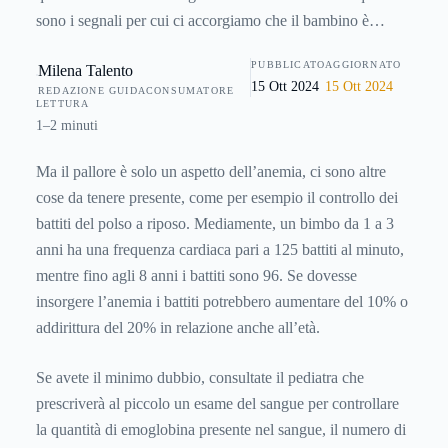
sono i segnali per cui ci accorgiamo che il bambino è
anemico? Un primo segnale può essere dato dal colorito del
PUBBLICATO
AGGIORNATO
Milena Talento
viso, anche se non sempre è così. E' più opportuno
15 Ott 2024
15 Ott 2024
REDAZIONE GUIDACONSUMATORE
controllare le mucose interne delle labbra e le palpebre
LETTURA
inferiori che solitamente risultano essere molto chiare.
1–2 minuti
Ma il pallore è solo un aspetto dell’anemia, ci sono altre
cose da tenere presente, come per esempio il controllo dei
battiti del polso a riposo. Mediamente, un bimbo da 1 a 3
anni ha una frequenza cardiaca pari a 125 battiti al minuto,
mentre fino agli 8 anni i battiti sono 96. Se dovesse
insorgere l’anemia i battiti potrebbero aumentare del 10% o
addirittura del 20% in relazione anche all’età.
Se avete il minimo dubbio, consultate il pediatra che
prescriverà al piccolo un esame del sangue per controllare
la quantità di emoglobina presente nel sangue, il numero di