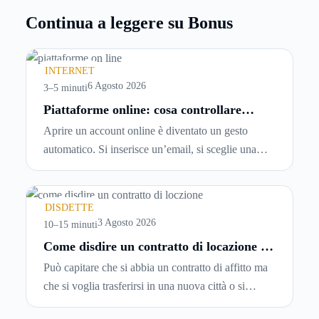
Continua a leggere su Bonus
INTERNET
6 Agosto 2026
3–5 minuti
Piattaforme online: cosa controllare
prima di iscriversi e usare servizi in
Aprire un account online è diventato un gesto
tempo reale
automatico. Si inserisce un’email, si sceglie una
password, si accetta una serie di condizioni senza
leggerle davvero. Tutto avviene in pochi minuti,
spesso senza che ci si fermi a capire dove si sta
DISDETTE
entrando.
3 Agosto 2026
10–15 minuti
Come disdire un contratto di locazione in
modo corretto ed efficace
Può capitare che si abbia un contratto di affitto ma
che si voglia trasferirsi in una nuova città o si
abbiano problemi a pagare il canone, per cui si