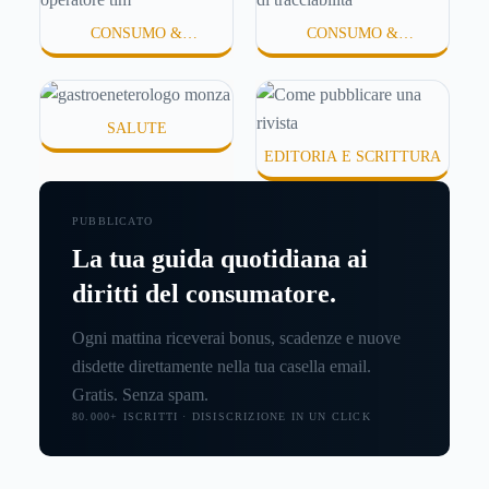
CONSUMO &
CONSUMO &
CONSUMATORI
CONSUMATORI
SALUTE
EDITORIA E SCRITTURA
PUBBLICATO
La tua guida quotidiana ai
diritti del consumatore.
Ogni mattina riceverai bonus, scadenze e nuove
disdette direttamente nella tua casella email.
Gratis. Senza spam.
80.000+ ISCRITTI · DISISCRIZIONE IN UN CLICK