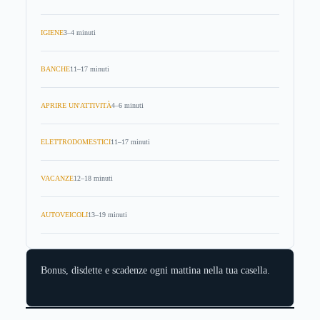
IGIENE
3–4 minuti
BANCHE
11–17 minuti
APRIRE UN'ATTIVITÀ
4–6 minuti
ELETTRODOMESTICI
11–17 minuti
VACANZE
12–18 minuti
AUTOVEICOLI
13–19 minuti
Bonus, disdette e scadenze ogni mattina nella tua casella.