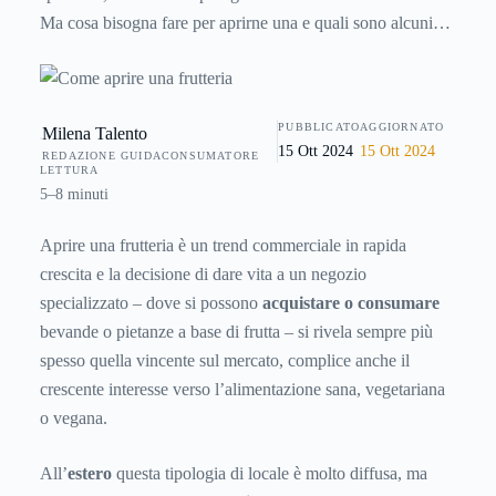
Ma cosa bisogna fare per aprirne una e quali sono alcuni
degli aspetti principali da tenere in considerazione affinché
questa nuova attività porti i suoi “frutti”?
PUBBLICATO
AGGIORNATO
Milena Talento
15 Ott 2024
15 Ott 2024
REDAZIONE GUIDACONSUMATORE
LETTURA
5–8 minuti
Aprire una frutteria è un trend commerciale in rapida
crescita e la decisione di dare vita a un negozio
specializzato – dove si possono
acquistare o consumare
bevande o pietanze a base di frutta – si rivela sempre più
spesso quella vincente sul mercato, complice anche il
crescente interesse verso l’alimentazione sana, vegetariana
o vegana.
All’
estero
questa tipologia di locale è molto diffusa, ma