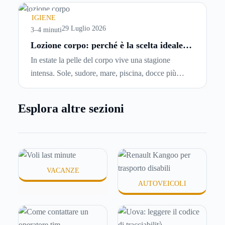
comincia a cercare un’altra abitazione: è legittimo
chiedersi se è possibile
disdire il contratto di
IGIENE
locazione
prima che scada. In questa guida
29 Luglio 2026
3–4 minuti
capiremo come inviare la disdetta per un contratto
Lozione corpo: perché è la scelta ideale
per idratare la pelle in estate
di affitto.
In estate la pelle del corpo vive una stagione
intensa. Sole, sudore, mare, piscina, docce più
frequenti e aria condizionata possono renderla
meno morbida, più disidratata o semplicemente
Esplora altre sezioni
meno confortevole. Eppure, proprio nei mesi caldi,
molte persone smettono di applicare prodotti
idratanti perché temono texture pesanti, appiccicose
o difficili da assorbire.
VACANZE
AUTOVEICOLI