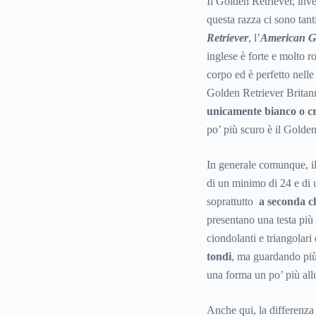
Il Golden Retriever, inv
questa razza ci sono tanti
Retriever
, l’
American G
inglese è forte e molto r
corpo ed è perfetto nelle 
Golden Retriever Britan
unicamente bianco o 
po’ più scuro è il Golde
In generale comunque, i
di un minimo di 24 e di 
soprattutto
a seconda ch
presentano una testa più
ciondolanti e triangolari
tondi
, ma guardando più
una forma un po’ più all
Anche qui, la differenza 