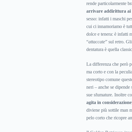
rende particolarmente b
arrivare addirittura ai
sesso: infatti i maschi p
cui ci innamoriamo è tut
dolce e tenera: è infatti
“
attaccate
” sul retro. G
dentatura è quella classi
La differenza che però p
ma corto e con la peculia
stereotipo comune quest
neri – anche se dipende
sue sfumature. Inoltre c
agita in considerazione
diviene più sottile man m
pelo corto che ricopre an