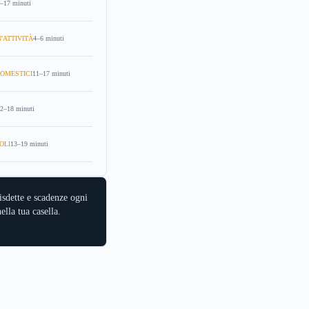
–17 minuti
'ATTIVITÀ
4–6 minuti
OMESTICI
11–17 minuti
2–18 minuti
OLI
13–19 minuti
isdette e scadenze ogni
ella tua casella.