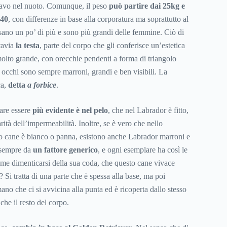
ravo nel nuoto. Comunque, il peso
può partire dai 25kg e
 40
, con differenze in base alla corporatura ma soprattutto al
esano un po’ di più e sono più grandi delle femmine. Ciò di
tavia
la testa
, parte del corpo che gli conferisce un’estetica
 molto grande, con orecchie pendenti a forma di triangolo
li occhi sono sempre marroni, grandi e ben visibili. La
ca,
detta
a forbice
.
are essere
più evidente è nel pelo
, che nel Labrador è fitto,
rità dell’impermeabilità. Inoltre, se è vero che nello
o cane è bianco o panna, esistono anche Labrador marroni e
 sempre da
un fattore generico
, e ogni esemplare ha così le
ome dimenticarsi della sua coda, che questo cane vivace
? Si tratta di una parte che è spessa alla base, ma poi
ano che ci si avvicina alla punta ed è ricoperta dallo stesso
che il resto del corpo.