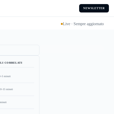
NEWSLETTER
Live · Sempre aggiornato
LI CORRELATI
3–5 minuti
10–15 minuti
minuti