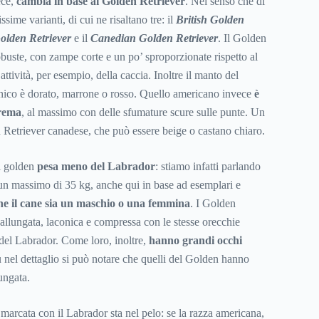
ece,
cambia in base al Golden Retriever
. Nel senso che di
ssime varianti, di cui ne risaltano tre: il
British Golden
olden Retriever
e il
Canedian Golden Retriever
. Il Golden
obuste, con zampe corte e un po’ sproporzionate rispetto al
attività, per esempio, della caccia. Inoltre il manto del
nico è dorato, marrone o rosso. Quello americano invece
è
crema
, al massimo con delle sfumature scure sulle punte. Un
n Retriever canadese, che può essere beige o castano chiaro.
l golden
pesa meno del Labrador
: stiamo infatti parlando
un massimo di 35 kg, anche qui in base ad esemplari e
e il cane sia un maschio o una femmina
. I Golden
 allungata, laconica e compressa con le stesse orecchie
 del Labrador. Come loro, inoltre,
hanno grandi occhi
 nel dettaglio si può notare che quelli del Golden hanno
ungata.
marcata con il Labrador sta nel pelo: se la razza americana,