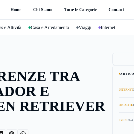
Home
Chi Siamo
Tutte le Categorie
Contatti
s e Attività
Casa e Arredamento
Viaggi
Internet
RENZE TRA
ARTICO
ADOR E
INTERNET
EN RETRIEVER
DISDETTE
IGIENE
3–4 