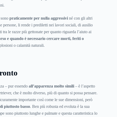
ni.
e sono
praticamente per nulla aggressivi
né con gli altri
 persone, li rende i prediletti nei lavori sociali, di ausilio
i tra le razze
più gettonate per quanto riguarda l’aiuto ai
orso e quando è necessario cercare morti, feriti o
plosioni o calamità naturali.
fronto
nza – pur essendo
all’apparenza molto simili
– è l’aspetto
riever, che è molto diverso, più di quanto si possa pensare.
icuramente importante così come le sue dimensioni, però
li piuttosto basso
. Ben più robusta ed evoluta è la sua
pe sono piuttosto lunghe e palmate e questa caratteristica lo