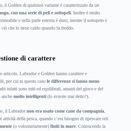
o, il Golden di qualsiasi variante è caratterizzato da un
ngo, con una serie di peli e sottopeli
. Inoltre è molto
meabile e nella parte esterna è duro, mentre il sottopelo è
 ciò che lo tiene caldo quando fa freddo.
stione di carattere
o articolo, Labrador e Golden hanno carattere e
i, per cui in questo caso
le differenze si fanno meno
mbi infatti sono miti ed equilibrati, amanti del gioco e del
 e anche
molto intelligenti
(lo avreste mai detto?).
ne, il Labrador
non era usato come cane da compagnia
,
 attività della pesca, quando c’era bisogno di ripescare reti
lmente
(o volontariamente)
finiti in mare
. Conoscendo la