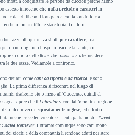
cono infatti a conquistare le persone da cuccioli perché hanno
con aspetto innocente
che nulla prelude a caratteri in
anche da adulti con il loro pelo e con la loro indole a
 rendono molto difficile stare lontani da loro.
 due razze all’apparenza simili
per carattere
, ma si
per quanto riguarda l’aspetto fisico e la salute, con
roprie di uno o dell’altro e che possono anche incidere
tra le due razze. Vediamole a confronto.
ono definiti come
cani da riporto e da ricerca
, e sono
glia. La prima differenza si riscontra nel
luogo di
i entrambi risalgono più o meno all’Ottocento, quindi al
bisogna sapere che il
Labrador
viene dall’omonima regione
; il Golden invece è
squisitamente inglese
, ed è frutto
 britanniche precedentemente esistenti: parliamo del
Tweed
t Coated Retriever
. Entrambi comunque sono cani molto
anti dei giochi e della compagnia li rendono adatti per stare