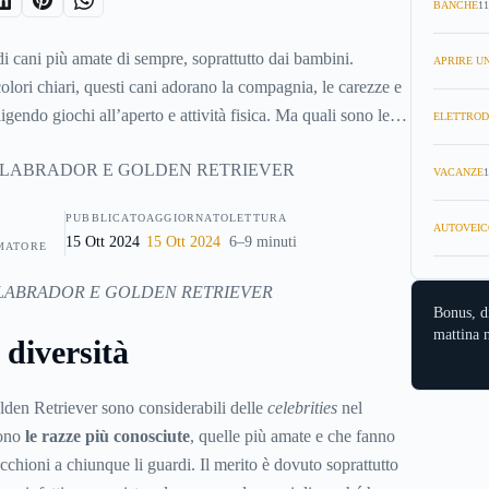
BANCHE
11
di cani più amate di sempre, soprattutto dai bambini.
APRIRE UN
olori chiari, questi cani adorano la compagnia, le carezze e
igendo giochi all’aperto e attività fisica. Ma quali sono le
ELETTROD
e razze? Sono imparentate? Sono davvero così simili?
alle domande in questo articolo.
VACANZE
1
PUBBLICATO
AGGIORNATO
LETTURA
AUTOVEIC
15 Ott 2024
15 Ott 2024
6–9 minuti
MATORE
Bonus, d
mattina n
 diversità
den Retriever sono considerabili delle
celebrities
nel
sono
le razze più conosciute
, quelle più amate e che fanno
occhioni a chiunque li guardi. Il merito è dovuto soprattutto