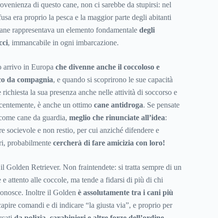
ovenienza di questo cane, non ci sarebbe da stupirsi: nel
ffusa era proprio la pesca e la maggior parte degli abitanti
l cane rappresentava un elemento fondamentale
degli
cci
, immancabile in ogni imbarcazione.
o arrivo in Europa
che divenne anche il coccoloso e
co da compagnia
, e quando si scoprirono le sue capacità
 richiesta la sua presenza anche nelle attività di soccorso e
 recentemente, è anche un ottimo
cane antidroga
. Se pensate
 come cane da guardia,
meglio che rinunciate all’idea
:
e socievole e non restio, per cui anziché difendere e
dri, probabilmente
cercherà di fare amicizia con loro!
 il Golden Retriever. Non fraintendete: si tratta sempre di un
 e attento alle coccole, ma tende a fidarsi di più di chi
onosce. Inoltre il Golden
è assolutamente tra i cani più
capire comandi e di indicare “la giusta via”, e proprio per
rcati
da polizia, carabinieri e altre forze dell’ordine
,