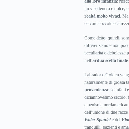
alla loro infanzia
: ries
un viso tenero e dolce, 
realtà molto vivaci
. Ma 
cercare coccole e carezze
Come detto, quindi, sono
differenziano e non poco 
peculiarità e debolezze p
nell’
ardua scelta finale
Labrador e Golden veng
naturalmente di grossa ta
provenienza
: se infatt
diciannovesimo secolo, 
e penisola nordamerican
dell’unione di due razze
Water Spaniel
e del
Fla
tranquilli, pazienti e am