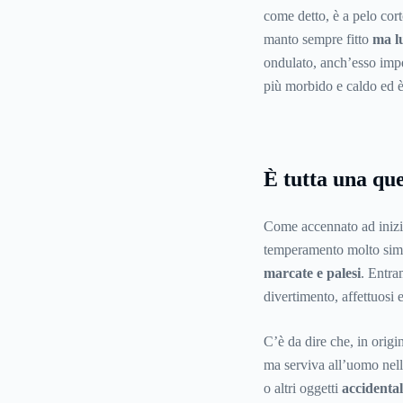
come detto, è a pelo cort
manto sempre fitto
ma lu
ondulato, anch’esso imper
più morbido e caldo ed è
È tutta una que
Come accennato ad inizi
temperamento molto simil
marcate e palesi
. Entra
divertimento, affettuosi
C’è da dire che, in origi
ma serviva all’uomo nelle
o altri oggetti
accidenta