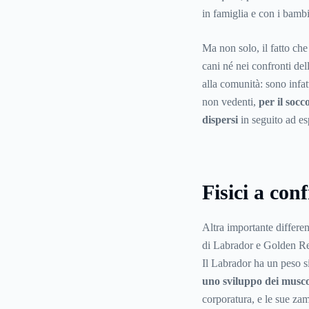
in famiglia e con i bambi
Ma non solo, il fatto ch
cani né nei confronti delle
alla comunità: sono infatt
non vedenti
,
per il socc
dispersi
in seguito ad es
Fisici a con
Altra importante differe
di Labrador e Golden Ret
Il Labrador ha un peso s
uno sviluppo dei musco
corporatura, e le sue zam