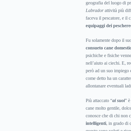
geografia del luogo di pr
Labrador
attività più di
faceva il pescatore, e i
equipaggi dei peschere
Fu solamente dopo il su
consueto cane domesti
psichiche e fisiche venne
nell’aiuto ai ciechi. E,
però ad un suo impiego
come detto ha un caratter
allontanare eventuali la
Più attaccato “
ai suoi
” è
cane molto gentile, dolce
conosce che di chi non c
intelligenti
, in grado di 
questo sono voluti e rice