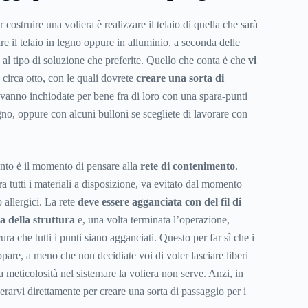
costruire una voliera è realizzare il telaio di quella che sarà
are il telaio in legno oppure in alluminio, a seconda delle
 al tipo di soluzione che preferite. Quello che conta è che
vi
, circa otto, con le quali dovrete
creare una sorta di
e vanno inchiodate per bene fra di loro con una spara-punti
egno, oppure con alcuni bulloni se scegliete di lavorare con
onto è il momento di pensare alla
rete di contenimento
.
ra tutti i materiali a disposizione, va evitato dal momento
 allergici. La rete
deve essere agganciata con del fil di
a della struttura
e, una volta terminata l’operazione,
ra che tutti i punti siano agganciati. Questo per far sì che i
pare, a meno che non decidiate voi di voler lasciare liberi
ta meticolosità nel sistemare la voliera non serve. Anzi, in
rarvi direttamente per creare una sorta di passaggio per i