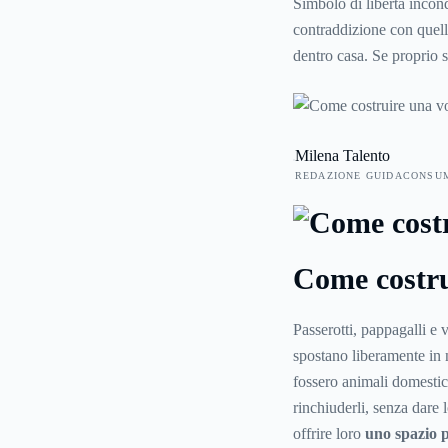
Simbolo di libertà incond
contraddizione con quello
dentro casa. Se proprio 
ospita gli uccelli sia am
avere molto spazio a di
per uscire liberamente. E
Milena Talento
sono necessari e quali ca
REDAZIONE GUIDACONSU
una vita dignitosa.
Come costru
Passerotti, pappagalli e v
spostano liberamente in n
fossero animali domestic
rinchiuderli, senza dare l
offrire loro
uno spazio p