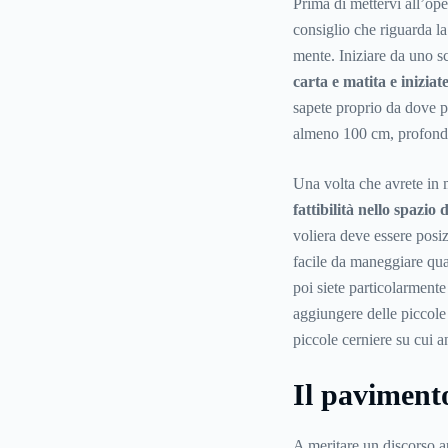
Prima di mettervi all’ope
consiglio che riguarda la
mente. Iniziare da uno s
carta e matita e iniziat
sapete proprio da dove p
almeno 100 cm, profonda
Una volta che avrete in 
fattibilità nello spazio
voliera deve essere posi
facile da maneggiare quan
poi siete particolarmente
aggiungere delle piccole 
piccole cerniere su cui an
Il pavimento
A meritare un discorso a