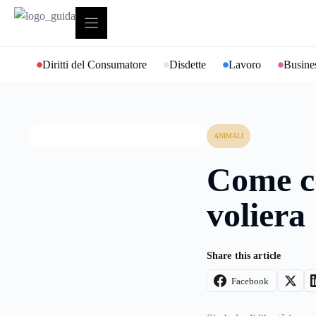
Vai
al
contenuto
Diritti del Consumatore
Disdette
Lavoro
Busines
ANIMALI
Come c
voliera
Share this article
Facebook