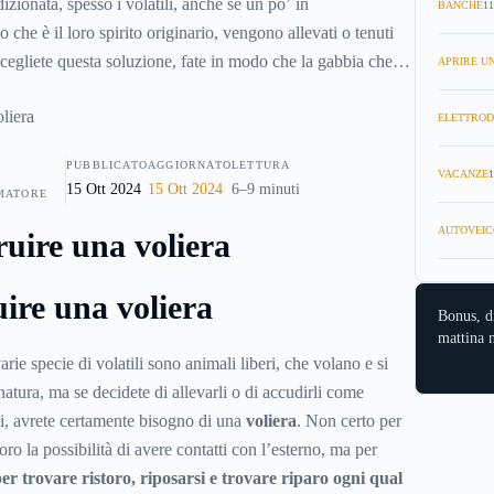
izionata, spesso i volatili, anche se un po’ in
BANCHE
11
 che è il loro spirito originario, vengono allevati o tenuti
scegliete questa soluzione, fate in modo che la gabbia che
APRIRE UN
pia e confortevole, una voliera che consenta agli esemplari di
sposizione per muoversi e magari anche uno spazio aperto
ELETTROD
cco allora come si costruisce una voliera, quali materiali
PUBBLICATO
AGGIORNATO
LETTURA
ratteristiche deve avere per consentire agli animali di avere
VACANZE
1
15 Ott 2024
15 Ott 2024
6–9 minuti
MATORE
AUTOVEIC
ire una voliera
Bonus, d
mattina n
arie specie di volatili sono animali liberi, che volano e si
atura, ma se decidete di allevarli o di accudirli come
i, avrete certamente bisogno di una
voliera
. Non certo per
oro la possibilità di avere contatti con l’esterno, ma per
er trovare ristoro, riposarsi e trovare riparo ogni qual