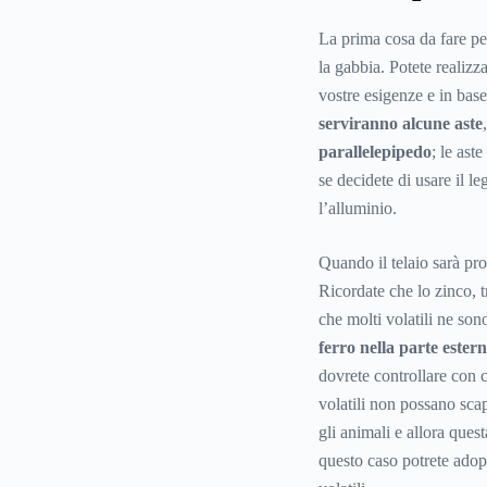
La prima cosa da fare per 
la gabbia. Potete realizz
vostre esigenze e in base
serviranno alcune aste
parallelepipedo
; le ast
se decidete di usare il l
l’alluminio.
Quando il telaio sarà pr
Ricordate che lo zinco, t
che molti volatili ne sono
ferro nella parte estern
dovrete controllare con cu
volatili non possano scap
gli animali e allora ques
questo caso potrete adope