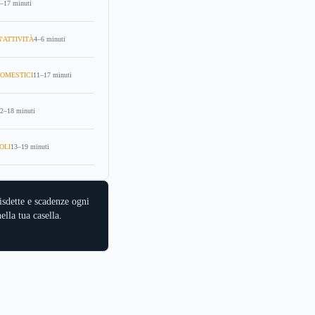
–17 minuti
'ATTIVITÀ
4–6 minuti
OMESTICI
11–17 minuti
2–18 minuti
OLI
13–19 minuti
isdette e scadenze ogni
ella tua casella.