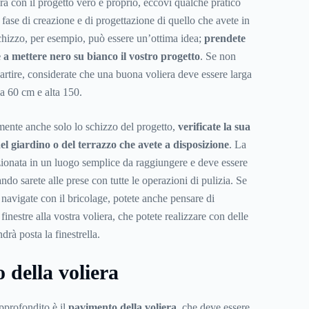
ra con il progetto vero e proprio, eccovi qualche pratico
 fase di creazione e di progettazione di quello che avete in
chizzo, per esempio, può essere un’ottima idea;
prendete
e a mettere nero su bianco il vostro progetto
. Se non
artire, considerate che una buona voliera deve essere larga
 60 cm e alta 150.
mente anche solo lo schizzo del progetto,
verificate la sua
 del giardino o del terrazzo che avete a disposizione
. La
zionata in un luogo semplice da raggiungere e deve essere
do sarete alle prese con tutte le operazioni di pulizia. Se
 navigate con il bricolage, potete anche pensare di
finestre alla vostra voliera, che potete realizzare con delle
drà posta la finestrella.
 della voliera
pprofondito è il
pavimento della voliera
, che deve essere