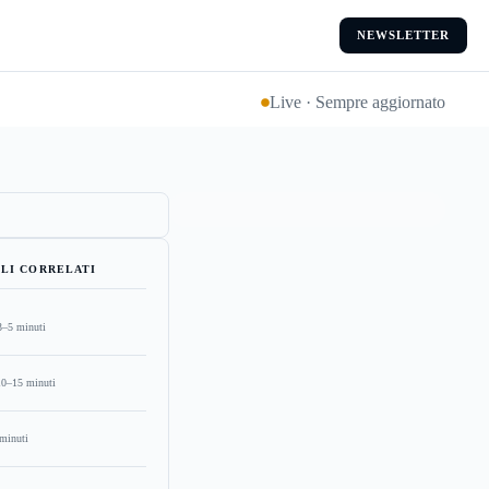
NEWSLETTER
Live · Sempre aggiornato
LI CORRELATI
3–5 minuti
10–15 minuti
minuti