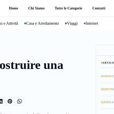
Home
Chi Siamo
Tutte le Categorie
Contatti
s e Attività
Casa e Arredamento
Viaggi
Internet
ostruire una
ARTICO
INTERNET
DISDETTE
IGIENE
3–4 