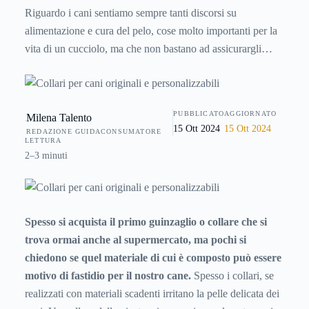
Riguardo i cani sentiamo sempre tanti discorsi su
alimentazione e cura del pelo, cose molto importanti per la
vita di un cucciolo, ma che non bastano ad assicurargli
benessere e serenità. In questo frangente le coccole sono la
cosa più desiderata dai nostri piccoli amici, ma anche
assicurarsi di avere una bella e confortevole cuccia, un
PUBBLICATO
AGGIORNATO
Milena Talento
collare di qualità che non irriti la sua pelle ed un guinzaglio
15 Ott 2024
15 Ott 2024
REDAZIONE GUIDACONSUMATORE
adeguato è molto importante.
LETTURA
2–3 minuti
Spesso si acquista il primo guinzaglio o collare che si
trova ormai anche al supermercato, ma pochi si
chiedono se quel materiale di cui è composto può essere
motivo di fastidio per il nostro cane.
Spesso i collari, se
realizzati con materiali scadenti irritano la pelle delicata dei