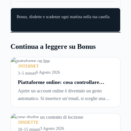
Bonus, disdette e scadenze ogni mattina nella tua casella.
Continua a leggere su Bonus
INTERNET
6 Agosto 2026
3–5 minuti
Piattaforme online: cosa controllare
prima di iscriversi e usare servizi in
Aprire un account online è diventato un gesto
tempo reale
automatico. Si inserisce un’email, si sceglie una
password, si accetta una serie di condizioni senza
leggerle davvero. Tutto avviene in pochi minuti,
spesso senza che ci si fermi a capire dove si sta
DISDETTE
entrando.
3 Agosto 2026
10–15 minuti