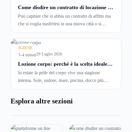
Come disdire un contratto di locazione in
modo corretto ed efficace
Può capitare che si abbia un contratto di affitto ma
che si voglia trasferirsi in una nuova città o si
abbiano problemi a pagare il canone, per cui si
comincia a cercare un’altra abitazione: è legittimo
chiedersi se è possibile
disdire il contratto di
IGIENE
locazione
prima che scada. In questa guida
29 Luglio 2026
3–4 minuti
capiremo come inviare la disdetta per un contratto
Lozione corpo: perché è la scelta ideale
per idratare la pelle in estate
di affitto.
In estate la pelle del corpo vive una stagione
intensa. Sole, sudore, mare, piscina, docce più
frequenti e aria condizionata possono renderla
meno morbida, più disidratata o semplicemente
Esplora altre sezioni
meno confortevole. Eppure, proprio nei mesi caldi,
molte persone smettono di applicare prodotti
idratanti perché temono texture pesanti, appiccicose
o difficili da assorbire.