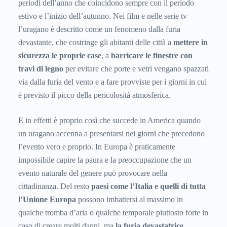
periodi dell’anno che coincidono sempre con il periodo
estivo e l’inizio dell’autunno. Nei film e nelle serie tv
l’uragano è descritto come un fenomeno dalla furia
devastante, che costringe gli abitanti delle città a
mettere in
sicurezza le proprie case
, a
barricare le finestre con
travi di legno
per evitare che porte e vetri vengano spazzati
via dalla furia del vento e a fare provviste per i giorni in cui
è previsto il picco della pericolosità atmosferica.
E in effetti è proprio così che succede in America quando
un uragano accenna a presentarsi nei giorni che precedono
l’evento vero e proprio. In Europa è praticamente
impossibile capire la paura e la preoccupazione che un
evento naturale del genere può provocare nella
cittadinanza. Del resto
paesi come l’Italia e quelli di tutta
l’Unione Europa
possono imbattersi al massimo in
qualche tromba d’aria o qualche temporale piuttosto forte in
caso di creare molti danni, ma
la furia devastatrice