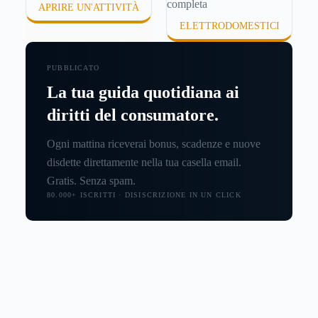
APRIRE UN'ATTIVITÀ
ELETTRODOMESTICI
PUBBLICATO
La tua guida quotidiana ai
diritti del consumatore.
Ogni mattina riceverai bonus, scadenze e nuove
disdette direttamente nella tua casella email.
Gratis. Senza spam.
80.000+ ISCRITTI · DISISCRIZIONE IN UN CLICK