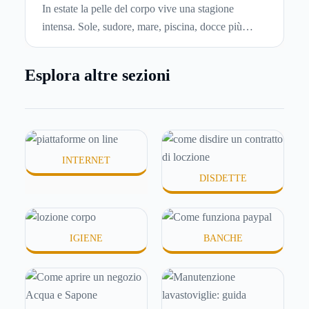
per idratare la pelle in estate
di affitto.
In estate la pelle del corpo vive una stagione
intensa. Sole, sudore, mare, piscina, docce più
frequenti e aria condizionata possono renderla
meno morbida, più disidratata o semplicemente
Esplora altre sezioni
meno confortevole. Eppure, proprio nei mesi caldi,
molte persone smettono di applicare prodotti
idratanti perché temono texture pesanti, appiccicose
o difficili da assorbire.
INTERNET
DISDETTE
IGIENE
BANCHE