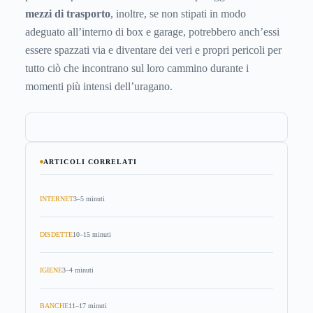
mezzi di trasporto
, inoltre, se non stipati in modo
adeguato all’interno di box e garage, potrebbero anch’essi
essere spazzati via e diventare dei veri e propri pericoli per
tutto ciò che incontrano sul loro cammino durante i
momenti più intensi dell’uragano.
ARTICOLI CORRELATI
INTERNET
3–5 minuti
DISDETTE
10–15 minuti
IGIENE
3–4 minuti
BANCHE
11–17 minuti