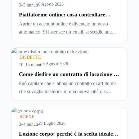
6 Agosto 2026
3–5 minuti
Piattaforme online: cosa controllare
prima di iscriversi e usare servizi in
Aprire un account online è diventato un gesto
tempo reale
automatico. Si inserisce un’email, si sceglie una
password, si accetta una serie di condizioni senza
leggerle davvero. Tutto avviene in pochi minuti,
spesso senza che ci si fermi a capire dove si sta
DISDETTE
entrando.
3 Agosto 2026
10–15 minuti
Come disdire un contratto di locazione in
modo corretto ed efficace
Può capitare che si abbia un contratto di affitto ma
che si voglia trasferirsi in una nuova città o si
abbiano problemi a pagare il canone, per cui si
comincia a cercare un’altra abitazione: è legittimo
chiedersi se è possibile
disdire il contratto di
IGIENE
locazione
prima che scada. In questa guida
29 Luglio 2026
3–4 minuti
capiremo come inviare la disdetta per un contratto
Lozione corpo: perché è la scelta ideale