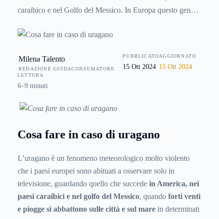
caraibico e nel Golfo del Messico. In Europa questo genere
di fenomeno non si presenta praticamente mai, ma può
capitare a chiunque di trovarsi all’estero, oltreoceano, e di
imbattersi in un uragano. Ecco allora cosa fare in questi casi
PUBBLICATO
AGGIORNATO
Milena Talento
e come comportarsi per preservare la propria incolumità e
15 Ott 2024
15 Ott 2024
REDAZIONE GUIDACONSUMATORE
quella delle persone che ci circondano.
LETTURA
6–9 minuti
Cosa fare in caso di uragano
L’uragano è un fenomeno meteorologico molto violento
che i paesi europei sono abituati a osservare solo in
televisione, guardando quello che succede
in America, nei
paesi caraibici e nel golfo del Messico
, quando
forti venti
e piogge si abbattono sulle città e sul mare
in determinati