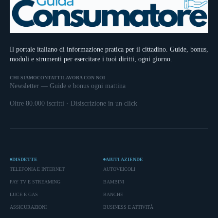
Il portale italiano di informazione pratica per il cittadino. Guide, bonus,
moduli e strumenti per esercitare i tuoi diritti, ogni giorno.
CHI SIAMO
CONTATTI
LAVORA CON NOI
Newsletter — Guide e bonus ogni mattina
Oltre 80.000 iscritti · Disiscrizione in un click
DISDETTE
AIUTI AZIENDE
TELEFONIA E INTERNET
AUTOVEICOLI
PAY TV E STREAMING
BAMBINI
LUCE E GAS
BANCHE
ASSICURAZIONI
BUSINESS E ATTIVITÀ