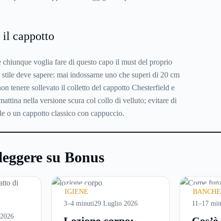
il cappotto
e chiunque voglia fare di questo capo il must del proprio
 stile deve sapere: mai indossarne uno che superi di 20 cm
non tenere sollevato il colletto del cappotto Chesterfield e
attina nella versione scura col collo di velluto; evitare di
lle o un cappotto classico con cappuccio.
leggere su Bonus
IGIENE
BANCHE
3–4 minuti
29 Luglio 2026
11–17 min
 2026
Lozione corpo:
Cos’è