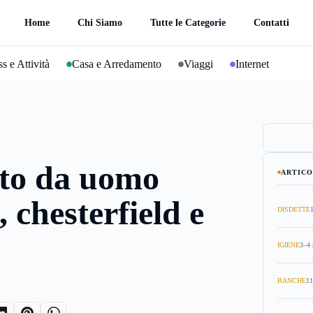
Home
Chi Siamo
Tutte le Categorie
Contatti
s e Attività
Casa e Arredamento
Viaggi
Internet
to da uomo
ARTICO
, chesterfield e
DISDETTE
IGIENE
3–4 
BANCHE
11