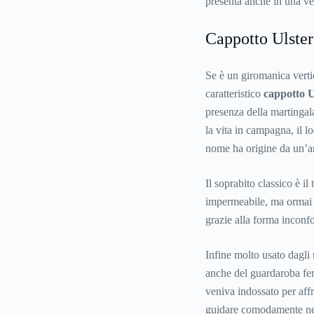
presenta anche in una ver
Cappotto Ulster
Se è un giromanica vertic
caratteristico
cappotto
U
presenza della martingala
la vita in campagna, il 
nome ha origine da un’ant
Il soprabito classico è i
impermeabile, ma ormai è
grazie alla forma inconfon
Infine molto usato dagli 
anche del guardaroba fem
veniva indossato per affr
guidare comodamente nel