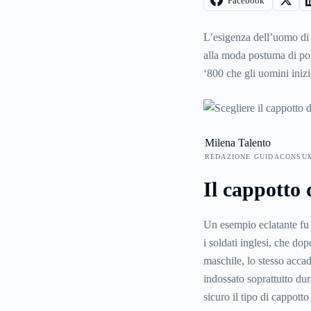
Facebook
L’esigenza dell’uomo di u
alla moda postuma di porta
‘800 che gli uomini iniz
resterà in voga fino agli
cappotto o il soprabito 
ai modelli usati all’epoca
Milena Talento
REDAZIONE GUIDACONSU
Il cappotto
Un esempio eclatante fu 
i soldati inglesi, che dop
maschile, lo stesso accad
indossato soprattutto du
sicuro il tipo di cappott