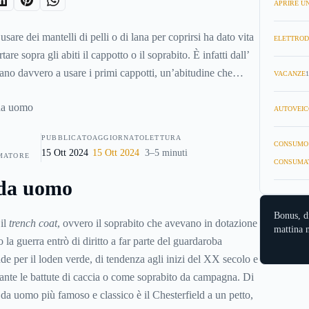
APRIRE UN
sare dei mantelli di pelli o di lana per coprirsi ha dato vita
ELETTROD
re sopra gli abiti il cappotto o il soprabito. È infatti dall’
iano davvero a usare i primi cappotti, un’abitudine che
VACANZE
1
 anni della Prima Guerra, tanto che subito dopo indossare il
diventerà una vera moda che apporterà le dovute modifiche
AUTOVEIC
.
PUBBLICATO
AGGIORNATO
LETTURA
CONSUMO
15 Ott 2024
15 Ott 2024
3–5 minuti
MATORE
CONSUMA
 da uomo
Bonus, d
il
trench coat
, ovvero il soprabito che avevano in dotazione
mattina n
o la guerra entrò di diritto a far parte del guardaroba
de per il loden verde, di tendenza agli inizi del XX secolo e
rante le battute di caccia o come soprabito da campagna. Di
o da uomo più famoso e classico è il Chesterfield a un petto,