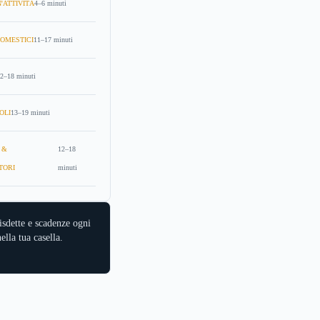
'ATTIVITÀ
4–6 minuti
OMESTICI
11–17 minuti
2–18 minuti
OLI
13–19 minuti
 &
12–18
TORI
minuti
isdette e scadenze ogni
ella tua casella.