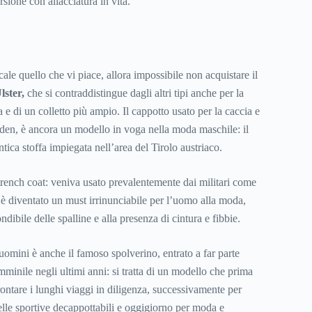
sione con allacciatura in vita.
ale quello che vi piace, allora impossibile non acquistare il
lster,
che si contraddistingue dagli altri tipi anche per la
 e di un colletto più ampio. Il cappotto usato per la caccia e
loden, è ancora un modello in voga nella moda maschile: il
ica stoffa impiegata nell’area del Tirolo austriaco.
l trench coat: veniva usato prevalentemente dai militari come
 diventato un must irrinunciabile per l’uomo alla moda,
dibile delle spalline e alla presenza di cintura e fibbie.
uomini è anche il famoso spolverino, entrato a far parte
minile negli ultimi anni: si tratta di un modello che prima
ontare i lunghi viaggi in diligenza, successivamente per
le sportive decappottabili e oggigiorno per moda e