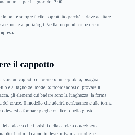
ne un must per i signori del ‘900.
llo non è sempre facile, soprattutto perché si deve adattare
ossa e anche al portafogli. Vediamo quindi come uscire
impresa.
re il cappotto
uistare un cappotto da uomo o un soprabito, bisogna
filo e al taglio del modello: ricordandosi di provare il
acca, gli elementi cui badare sono la lunghezza, la forma
za del torace. Il modello che aderirà perfettamente alla forma
sollevarsi o formare pieghe risulterà quello giusto.
 della giacca che i polsini della camicia dovrebbero
rabito, inoltre il cappotto deve arrivare a coprire le