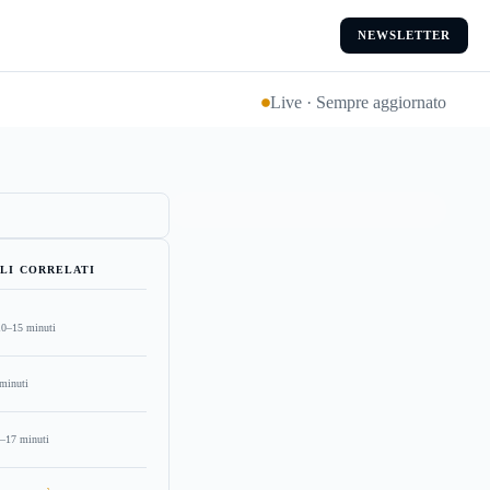
NEWSLETTER
Live · Sempre aggiornato
LI CORRELATI
10–15 minuti
minuti
–17 minuti