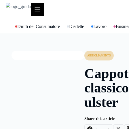
Vai
al
contenuto
Diritti del Consumatore
Disdette
Lavoro
Busines
ABBIGLIAMENTO
Cappot
classico
ulster
Share this article