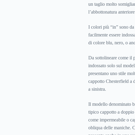
un taglio molto somiglian
l’abbottonatura anteriore
I colori più “in” sono d
facilmente essere indossa
di colore blu, nero, o anc
Da sottolineare come il pr
indossato solo sul modell
presentano uno stile molt
cappotto
Chesterfield a d
a sinistra.
Il modello denominato br
tipico cappotto a doppio 
come impermeabile o capo 
obliqua delle maniche. Che