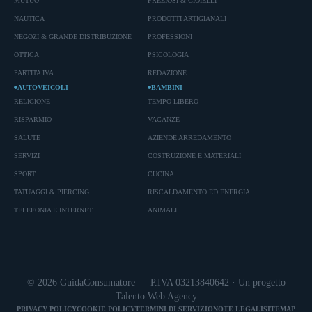
MUTUO
PREZIOSI & GIOIELLI
NAUTICA
PRODOTTI ARTIGIANALI
NEGOZI & GRANDE DISTRIBUZIONE
PROFESSIONI
OTTICA
PSICOLOGIA
PARTITA IVA
REDAZIONE
AUTOVEICOLI
BAMBINI
RELIGIONE
TEMPO LIBERO
RISPARMIO
VACANZE
SALUTE
AZIENDE ARREDAMENTO
SERVIZI
COSTRUZIONE E MATERIALI
SPORT
CUCINA
TATUAGGI & PIERCING
RISCALDAMENTO ED ENERGIA
TELEFONIA E INTERNET
ANIMALI
© 2026 GuidaConsumatore — P.IVA 03213840642 · Un progetto
Talento Web Agency
PRIVACY POLICY
COOKIE POLICY
TERMINI DI SERVIZIO
NOTE LEGALI
SITEMAP