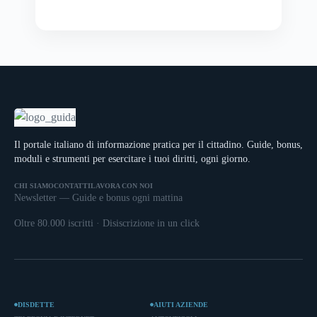
Il portale italiano di informazione pratica per il cittadino. Guide, bonus,
moduli e strumenti per esercitare i tuoi diritti, ogni giorno.
CHI SIAMO
CONTATTI
LAVORA CON NOI
Newsletter — Guide e bonus ogni mattina
Oltre 80.000 iscritti · Disiscrizione in un click
DISDETTE
AIUTI AZIENDE