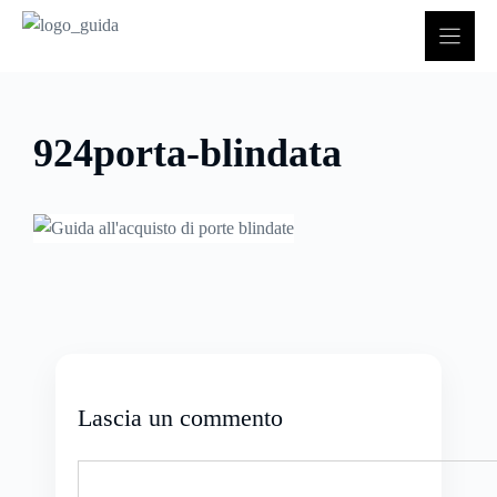
Vai
al
contenuto
924porta-blindata
Lascia un commento
Commento