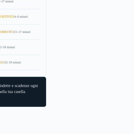
–17 minuti
'ATTIVITÀ
4–6 minuti
OMESTICI
11–17 minuti
2–18 minuti
OLI
13–19 minuti
isdette e scadenze ogni
ella tua casella.