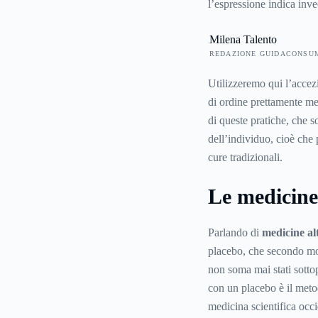
l’espressione indica inv
medicina ufficiale, a di
Milena Talento
usata in affiancamento al
REDAZIONE GUIDACONSU
molto labili, poiché un t
medicina scientifica occ
Utilizzeremo qui l’accezi
soggetto che la esercita 
di ordine prettamente med
di queste pratiche, che 
dell’individuo, cioè che
cure tradizionali.
Le medicine
Parlando di
medicine al
placebo, che secondo molt
non soma mai stati sottop
con un placebo è il metod
medicina scientifica occ