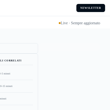
NEWSLETTER
Live · Sempre aggiornato
LI CORRELATI
3–5 minuti
10–15 minuti
minuti