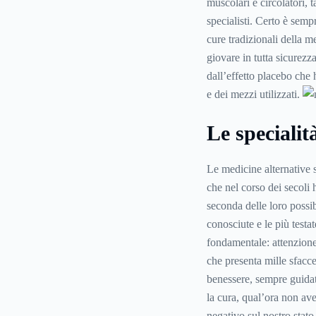
muscolari e circolatori, 
specialisti. Certo è semp
cure tradizionali della me
giovare in tutta sicurezza
dall’effetto placebo che 
e dei mezzi utilizzati.
Le specialit
Le medicine alternative 
che nel corso dei secoli 
seconda delle loro possib
conosciute e le più test
fondamentale: attenzione
che presenta mille sfaccet
benessere, sempre guidat
la cura, qual’ora non ave
negativo sul nostro stato 