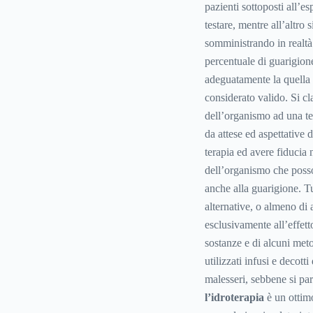
pazienti sottoposti all’e
testare, mentre all’altro 
somministrando in realtà
percentuale di guarigion
adeguatamente la quella 
considerato valido. Si cl
dell’organismo ad una ter
da attese ed aspettative d
terapia ed avere fiducia 
dell’organismo che posso
anche alla guarigione. Tu
alternative, o almeno di
esclusivamente all’effetto
sostanze e di alcuni met
utilizzati infusi e decott
malesseri, sebbene si parl
l’idroterapia
è un ottimo