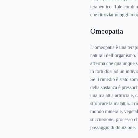
terapeutico. Tale combin
che ritroviamo oggi in og
Omeopatia
L’
omeopatia
è una terapi
naturali dell’organismo. I
afferma che qualunque so
in forti dosi ad un indiv
Se il rimedio è stato so
della sostanza è pressoc
una malattia artificiale, 
stroncare la malattia. I 
mondo minerale, vegetale 
succussione, processo ch
passaggio di diluizione.