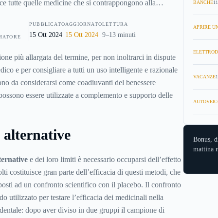
ece tutte quelle medicine che si contrappongono alla
BANCHE
11
fferenza della medicina complementare che spesso viene
PUBBLICATO
AGGIORNATO
LETTURA
le cure tradizionali.Tale suddivisione è però di confini
APRIRE UN
15 Ott 2024
15 Ott 2024
9–13 minuti
MATORE
ipo di cura può essere valutata come alternativa alla
ELETTROD
identale o come complementare a quest’ultima a seconda del
one più allargata del termine, per non inoltrarci in dispute
e delle sue convinzioni a proposito della sua efficacia.
ico e per consigliare a tutti un uso intelligente e razionale
VACANZE
1
sono da considerarsi come coadiuvanti del benessere
 possono essere utilizzate a complemento e supporto delle
AUTOVEIC
 alternative
Bonus, d
mattina n
ternative
e dei loro limiti è necessario occuparsi dell’effetto
i costituisce gran parte dell’efficacia di questi metodi, che
osti ad un confronto scientifico con il placebo. Il confronto
o utilizzato per testare l’efficacia dei medicinali nella
identale: dopo aver diviso in due gruppi il campione di