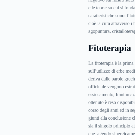
e le teorie su cui si fon
caratteristiche sono: fito
cioè la cura attraverso i
agopuntura, cristalloterap
Fitoterapia
La fitoterapia è la prim
sull’utilizzo di erbe med
deriva dalle parole grech
officinale vengono estratt
essiccamento, frantumazio
ottenuto è reso disponibi
corso degli anni ed in se
giunti alla conclusione c
sia il singolo principio 
che, agendo sinergicamen