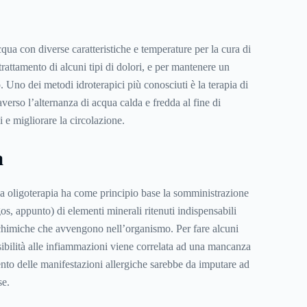
acqua con diverse caratteristiche e temperature per la cura di
 trattamento di alcuni tipi di dolori, e per mantenere un
. Uno dei metodi idroterapici più conosciuti è la terapia di
erso l’alternanza di acqua calda e fredda al fine di
i e migliorare la circolazione.
a
a oligoterapia ha come principio base la somministrazione
gos, appunto) di elementi minerali ritenuti indispensabili
i chimiche che avvengono nell’organismo. Per fare alcuni
ibilità alle infiammazioni viene correlata ad una mancanza
to delle manifestazioni allergiche sarebbe da imputare ad
se.