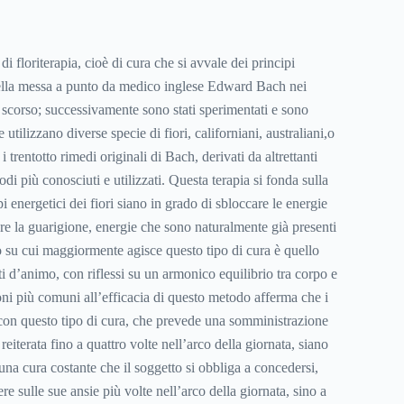
i floriterapia, cioè di cura che si avvale dei principi
quella messa a punto da medico inglese Edward Bach nei
 scorso; successivamente sono stati sperimentati e sono
 utilizzano diverse specie di fiori, californiani, australiani,o
 trentotto rimedi originali di Bach, derivati da altrettanti
etodi più conosciuti e utilizzati. Questa terapia si fonda sulla
i energetici dei fiori siano in grado di sbloccare le energie
re la guarigione, energie che sono naturalmente già presenti
 su cui maggiormente agisce questo tipo di cura è quello
ati d’animo, con riflessi su un armonico equilibrio tra corpo e
ni più comuni all’efficacia di questo metodo afferma che i
ti con questo tipo di cura, che prevede una somministrazione
 reiterata fino a quattro volte nell’arco della giornata, siano
una cura costante che il soggetto si obbliga a concedersi,
tere sulle sue ansie più volte nell’arco della giornata, sino a