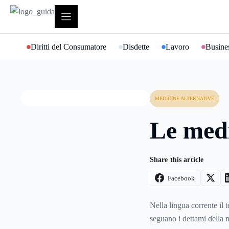
Vai
al
contenuto
Diritti del Consumatore
Disdette
Lavoro
Busines
MEDICINE ALTERNATIVE
Le medi
Share this article
Facebook
Nella lingua corrente il 
seguano i dettami della m