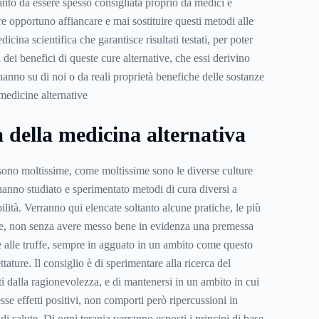
tanto da essere spesso consigliata proprio da medici e
re opportuno affiancare e mai sostituire questi metodi alle
dicina scientifica che garantisce risultati testati, per poter
 dei benefici di queste cure alternative, che essi derivino
hanno su di noi o da reali proprietà benefiche delle sostanze
à della medicina alternativa
sono moltissime, come moltissime sono le diverse culture
hanno studiato e sperimentato metodi di cura diversi a
ilità. Verranno qui elencate soltanto alcune pratiche, le più
ate, non senza avere messo bene in evidenza una premessa
 alle truffe, sempre in agguato in un ambito come questo
tature. Il consiglio è di sperimentare alla ricerca del
i dalla ragionevolezza, e di mantenersi in un ambito in cui
sse effetti positivi, non comporti però ripercussioni in
di salute. Di ogni terapia verranno esposti i principi di base