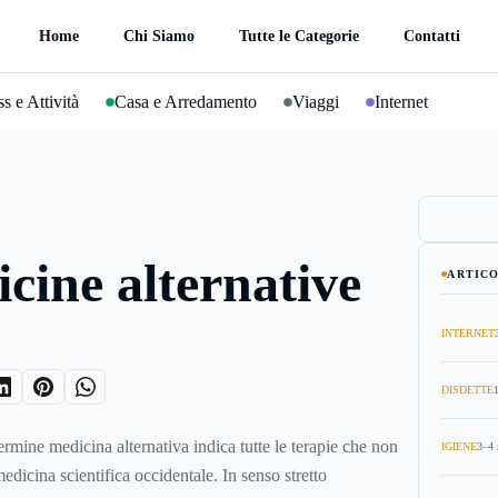
Home
Chi Siamo
Tutte le Categorie
Contatti
s e Attività
Casa e Arredamento
Viaggi
Internet
cine alternative
ARTICO
INTERNET
DISDETTE
termine medicina alternativa indica tutte le terapie che non
IGIENE
3–4 
edicina scientifica occidentale. In senso stretto