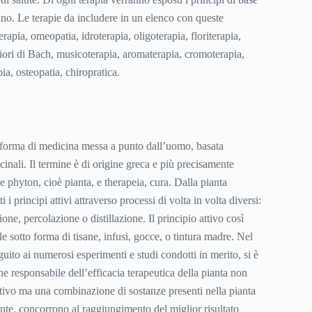
dano. Le terapie da includere in un elenco con queste
terapia, omeopatia, idroterapia, oligoterapia, floriterapia,
 fiori di Bach, musicoterapia, aromaterapia, cromoterapia,
ia, osteopatia, chiropratica.
a forma di medicina messa a punto dall’uomo, basata
icinali. Il termine è di origine greca e più precisamente
e phyton, cioè pianta, e therapeia, cura. Dalla pianta
i i principi attivi attraverso processi di volta in volta diversi:
ne, percolazione o distillazione. Il principio attivo così
le sotto forma di tisane, infusi, gocce, o tintura madre. Nel
guito ai numerosi esperimenti e studi condotti in merito, si è
he responsabile dell’efficacia terapeutica della pianta non
attivo ma una combinazione di sostanze presenti nella pianta
te, concorrono al raggiungimento del miglior risultato