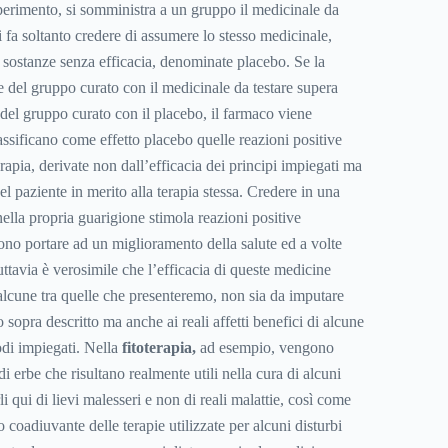
sperimento, si somministra a un gruppo il medicinale da
si fa soltanto credere di assumere lo stesso medicinale,
 sostanze senza efficacia, denominate placebo. Se la
e del gruppo curato con il medicinale da testare supera
del gruppo curato con il placebo, il farmaco viene
assificano come effetto placebo quelle reazioni positive
apia, derivate non dall’efficacia dei principi impiegati ma
el paziente in merito alla terapia stessa. Credere in una
nella propria guarigione stimola reazioni positive
no portare ad un miglioramento della salute ed a volte
ttavia è verosimile che l’efficacia di queste medicine
 alcune tra quelle che presenteremo, non sia da imputare
 sopra descritto ma anche ai reali affetti benefici di alcune
odi impiegati. Nella
fitoterapia,
ad esempio, vengono
i di erbe che risultano realmente utili nella cura di alcuni
i qui di lievi malesseri e non di reali malattie, così come
 coadiuvante delle terapie utilizzate per alcuni disturbi