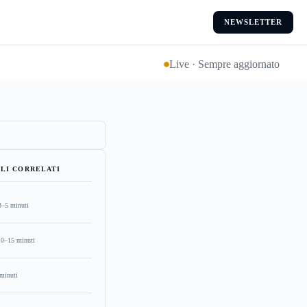
NEWSLETTER
Live · Sempre aggiornato
LI CORRELATI
3–5 minuti
10–15 minuti
minuti