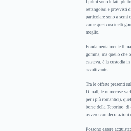
I primi sono infatti piut
rettangolari e provvisti di
particolare sono a semi c
come quei cuscinetti gonf
meglio.
Fondamentalmente il mate
gomma, ma quello che ogg
esisteva, è la custodia i
accattivante.
Tra le offerte presenti s
D.mail, le numerose varia
per i più romantici), que
borse della Teporino, di c
ovvero con decorazioni 
Possono essere acquistat