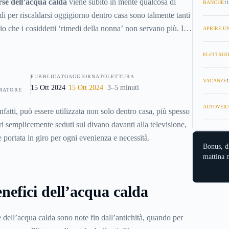
rse dell’acqua calda
viene subito in mente qualcosa di
BANCHE
11
i per riscaldarsi oggigiorno dentro casa sono talmente tanti
io che i cosiddetti ‘rimedi della nonna’ non servano più. In
APRIRE UN
a inglese ha portato alla luce tutti gli effetti benefici
l dolore, ma negli ultimi anni le borse dell’acqua calda sono
ELETTROD
sato, un oggetto alla moda, bello, utile e divertente, un
PUBBLICATO
AGGIORNATO
LETTURA
se stessi o a chi ci sta vicino.
VACANZE
1
15 Ott 2024
15 Ott 2024
3–5 minuti
MATORE
AUTOVEIC
fatti, può essere utilizzata non solo dentro casa, più spesso
i semplicemente seduti sul divano davanti alla televisione,
 portata in giro per ogni evenienza e necessità.
Bonus, d
mattina n
benefici dell’acqua calda
 dell’acqua calda sono note fin dall’antichità, quando per