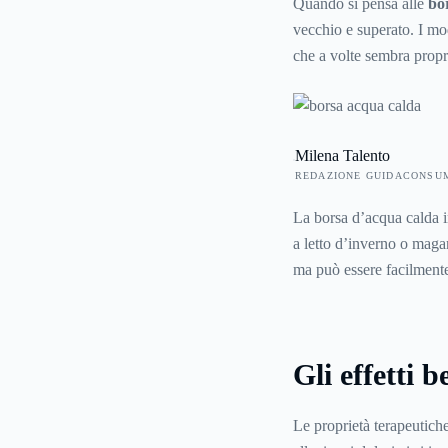
Quando si pensa alle
bo
vecchio e superato. I mod
che a volte sembra propr
realtà non solo una ricerc
dell’acqua calda contro i
diventate, rispetto al pas
Milena Talento
regalo originale da fare a 
REDAZIONE GUIDACONSU
La borsa d’acqua calda in
a letto d’inverno o magar
ma può essere facilmente
Gli effetti 
Le proprietà terapeutiche