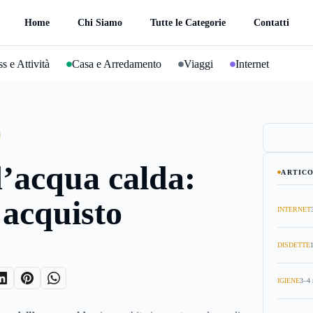
Home
Chi Siamo
Tutte le Categorie
Contatti
s e Attività
Casa e Arredamento
Viaggi
Internet
’acqua calda:
ARTICO
e acquisto
INTERNET
DISDETTE
IGIENE
3–4 