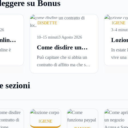
leggere su Bonus
DISDETTE
IGIENE
026
3–4 minut
10–15 minuti
3 Agosto 2026
nline:
Lozio
Come disdire un
are
perché
line è
In estate 
contratto di
versi
ideale
Può capitare che si abbia un
vive una 
locazione in modo
i in
la pell
sce
contratto di affitto ma che si
Sole, sud
corretto ed efficace
una
voglia trasferirsi in una nuova
docce più
una serie
città o si abbiano problemi a
condizio
e sezioni
leggerle
pagare il canone, per cui si
renderla
ne in
comincia a cercare un’altra
disidrata
 senza
abitazione: è legittimo
meno con
ire dove
chiedersi se è possibile
proprio n
disdire il contratto di
persone s
IGIENE
locazione
prima che scada. In
prodotti 