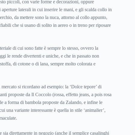
tosto piccoli, con varie forme e decorazioni, oppure
 aperture laterali in cui inserire le mani, e gli scalda collo in
erchio, da mettere sono la nuca, attorno al collo appunto,
iabili che si usano di solito in aereo o in treno per riposare
riale di cui sono fatte è sempre lo stesso, ovvero la
i le rende divertenti e uniche, e che in passato non
n stoffa, di cotone o di lana, sempre molto colorata e
ul mercato si ricordano ad esempio: la ‘Dolce tepore’ di
nti proposte da Il Coccolo (rossa, effetto jeans, a pois rosa
lle a forma di bambola proposte da Zalando, e infine le
ui una variante interessante è quella in stile ‘animalier’,
maculate.
e sia direttamente in negozio (anche il semplice casalinghi