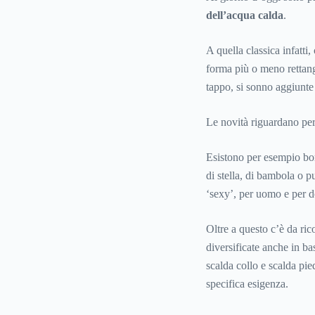
dell’acqua calda
.
A quella classica infatti
forma più o meno rettang
tappo, si sonno aggiunte q
Le novità riguardano però
Esistono per esempio bors
di stella, di bambola o p
‘sexy’, per uomo e per d
Oltre a questo c’è da ric
diversificate anche in ba
scalda collo e scalda pi
specifica esigenza.