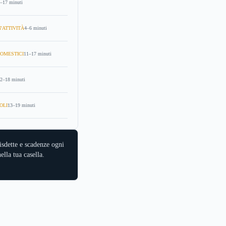
–17 minuti
'ATTIVITÀ
4–6 minuti
OMESTICI
11–17 minuti
2–18 minuti
OLI
13–19 minuti
isdette e scadenze ogni
ella tua casella.