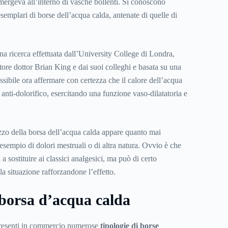
immergeva all’interno di vasche bollenti. Si conoscono
 esemplari di borse dell’acqua calda, antenate di quelle di
na ricerca effettuata dall’University College di Londra,
atore dottor Brian King e dai suoi colleghi e basata su una
sibile ora affermare con certezza che il calore dell’acqua
anti-dolorifico, esercitando una funzione vaso-dilatatoria e
izzo della borsa dell’acqua calda appare quanto mai
esempio di dolori mestruali o di altra natura. Ovvio è che
a sostituire ai classici analgesici, ma può di certo
la situazione rafforzandone l’effetto.
 borsa d’acqua calda
presenti in commercio numerose
tipologie di borse