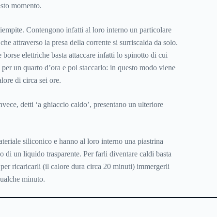
uesto momento.
empite. Contengono infatti al loro interno un particolare
 che attraverso la presa della corrente si surriscalda da solo.
borse elettriche basta attaccare infatti lo spinotto di cui
a per un quarto d’ora e poi staccarlo: in questo modo viene
lore di circa sei ore.
nvece, detti ‘a ghiaccio caldo’, presentano un ulteriore
eriale siliconico e hanno al loro interno una piastrina
no di un liquido trasparente. Per farli diventare caldi basta
 per ricaricarli (il calore dura circa 20 minuti) immergerli
qualche minuto.