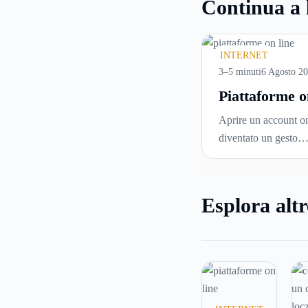
Continua a 
INTERNET
3–5 minuti
6 Agosto 2
Piattaforme o
cosa controll
Aprire un account on
prima di iscri
diventato un gesto
e usare serviz
automatico. Si inseri
tempo reale
un’email, si sceglie 
password, si accetta 
Esplora altr
di condizioni senza 
davvero. Tutto avvie
pochi minuti, spesso
che ci si fermi a cap
si sta entrando.