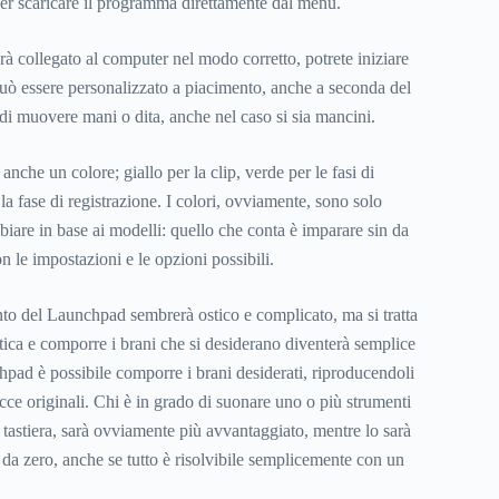
er scaricare il programma direttamente dal menu.
 collegato al computer nel modo corretto, potrete iniziare
 può essere personalizzato a piacimento, anche a seconda del
i muovere mani o dita, anche nel caso si sia mancini.
anche un colore; giallo per la clip, verde per le fasi di
la fase di registrazione. I colori, ovviamente, sono solo
biare in base ai modelli: quello che conta è imparare sin da
on le impostazioni e le opzioni possibili.
nto del Launchpad sembrerà ostico e complicato, ma si tratta
atica e comporre i brani che si desiderano diventerà semplice
hpad è possibile comporre i brani desiderati, riproducendoli
cce originali. Chi è in grado di suonare uno o più strumenti
a tastiera, sarà ovviamente più avvantaggiato, mentre lo sarà
 da zero, anche se tutto è risolvibile semplicemente con un