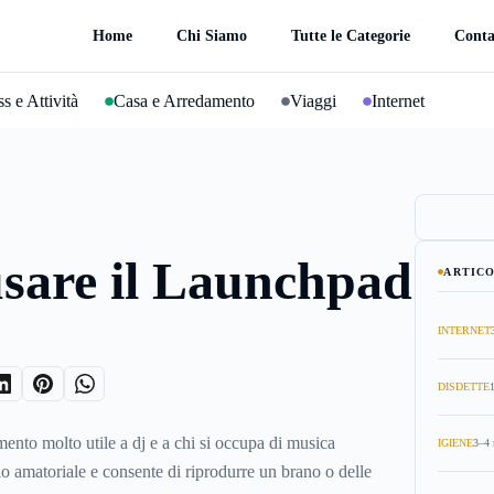
Home
Chi Siamo
Tutte le Categorie
Conta
s e Attività
Casa e Arredamento
Viaggi
Internet
sare il Launchpad
ARTICO
INTERNET
DISDETTE
ento molto utile a dj e a chi si occupa di musica
IGIENE
3–4 
llo amatoriale e consente di riprodurre un brano o delle