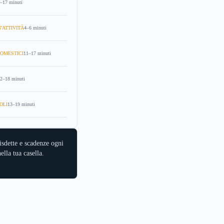
–17 minuti
'ATTIVITÀ
4–6 minuti
OMESTICI
11–17 minuti
2–18 minuti
OLI
13–19 minuti
isdette e scadenze ogni
ella tua casella.