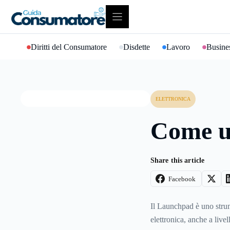
Vai
al
contenuto
Diritti del Consumatore
Disdette
Lavoro
Busines
ELETTRONICA
Come u
Share this article
Facebook
Il Launchpad è uno strum
elettronica, anche a live