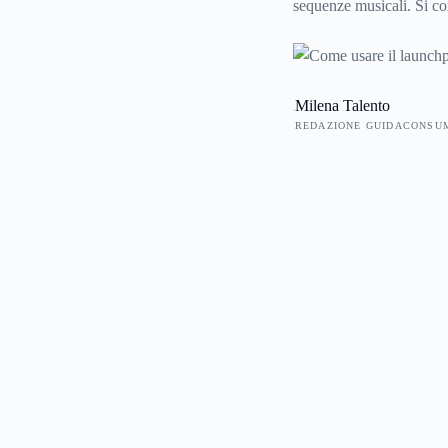
sequenze musicali. Si co
suono preimpostato trami
al meglio il Launchpad, 
elettronica fai da te.
Milena Talento
REDAZIONE GUIDACONSU