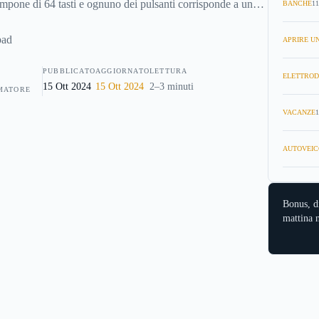
mpone di 64 tasti e ognuno dei pulsanti corrisponde a un
BANCHE
11
te computer. Ecco allora di che cosa di tratta e come usare
anche se siete alle prime armi con il mondo della musica
APRIRE UN
PUBBLICATO
AGGIORNATO
LETTURA
ELETTROD
15 Ott 2024
15 Ott 2024
2–3 minuti
MATORE
VACANZE
1
AUTOVEIC
Bonus, d
mattina n