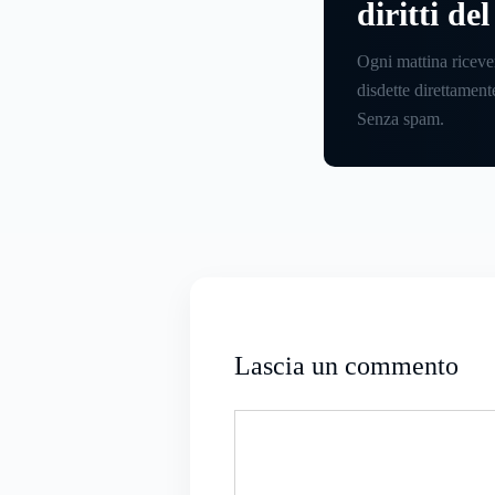
diritti de
Ogni mattina riceve
disdette direttamente
Senza spam.
Lascia un commento
Commento