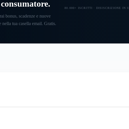
l consumatore.
80.000+ ISCRITTI · DISISCRIZIONE IN
rai bonus, scadenze e nuove
 nella tua casella email. Gratis.