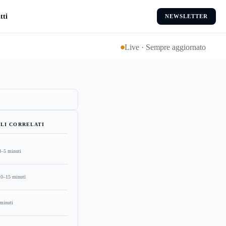
tti
NEWSLETTER
Live · Sempre aggiornato
LI CORRELATI
3–5 minuti
10–15 minuti
minuti