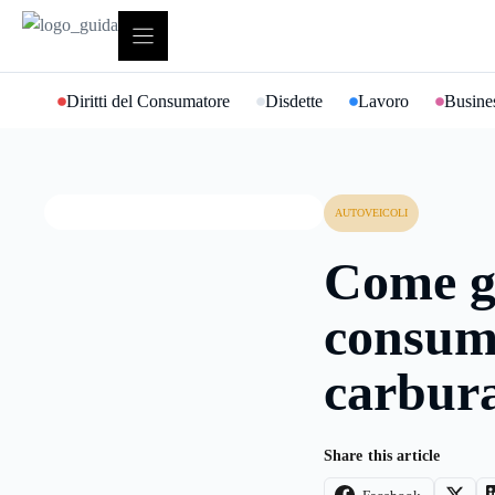
Vai
al
contenuto
Diritti del Consumatore
Disdette
Lavoro
Busines
AUTOVEICOLI
Come g
consum
carbur
Share this article