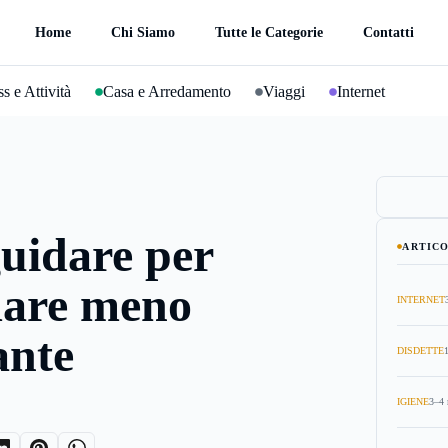
Home
Chi Siamo
Tutte le Categorie
Contatti
s e Attività
Casa e Arredamento
Viaggi
Internet
uidare per
ARTICO
are meno
INTERNET
ante
DISDETTE
IGIENE
3–4 