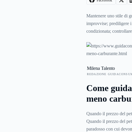
Facebook
Mantenere uno stile di gu
improvvise; prediligere i d
condizionata; controllar
quando si chiude il pass
che è possibile adottare
necessità sempre più inc
benzina
e del
gasolio
au
Milena Talento
REDAZIONE GUIDACONSU
Come guida
meno carbu
Quando il prezzo del petr
Quando il prezzo del petr
paradosso con cui devono 