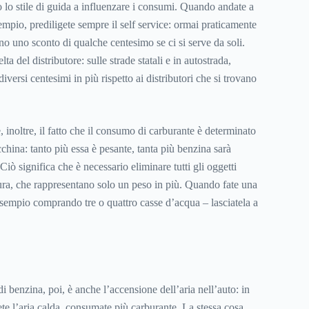
o lo stile di guida a influenzare i consumi. Quando andate a
empio, prediligete sempre il self service: ormai praticamente
cano uno sconto di qualche centesimo se ci si serve da soli.
ta del distributore: sulle strade statali e in autostrada,
iversi centesimi in più rispetto ai distributori che si trovano
 inoltre, il fatto che il consumo di carburante è determinato
hina: tanto più essa è pesante, tanta più benzina sarà
Ciò significa che è necessario eliminare tutti gli oggetti
ttura, che rappresentano solo un peso in più. Quando fate una
esempio comprando tre o quattro casse d’acqua – lasciatela a
 benzina, poi, è anche l’accensione dell’aria nell’auto: in
e l’aria calda, consumate più carburante. La stessa cosa