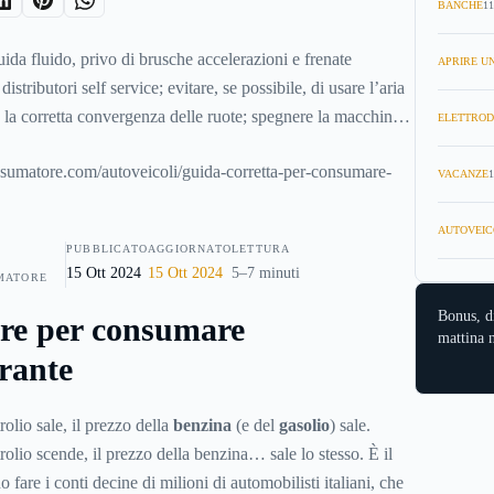
BANCHE
11
ida fluido, privo di brusche accelerazioni e frenate
APRIRE UN
istributori self service; evitare, se possibile, di usare l’aria
e la corretta convergenza delle ruote; spegnere la macchina
ELETTROD
aggio a livello: sono solo alcuni dei numerosi accorgimenti
 per
risparmiare carburante
quando si è alla guida. Una
VACANZE
1
ombente in un momento storico in cui i prezzi della
mentano praticamente ogni giorno.
AUTOVEIC
PUBBLICATO
AGGIORNATO
LETTURA
15 Ott 2024
15 Ott 2024
5–7 minuti
MATORE
Bonus, d
re per consumare
mattina n
rante
olio sale, il prezzo della
benzina
(e del
gasolio
) sale.
olio scende, il prezzo della benzina… sale lo stesso. È il
fare i conti decine di milioni di automobilisti italiani, che