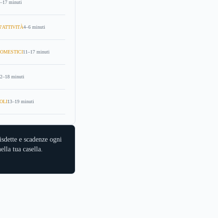
–17 minuti
'ATTIVITÀ
4–6 minuti
OMESTICI
11–17 minuti
2–18 minuti
OLI
13–19 minuti
isdette e scadenze ogni
ella tua casella.