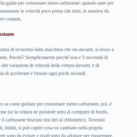
 alla guida per consumare meno carburante: quando state per
 aumentate la velocità poco prima che inizi, in maniera da
re costanti.
ostante
stanza di sicurezza dalla macchina che sta davanti, si riesce a
te. Perché? Semplicemente perché non c’è necessità di
lle variazioni di velocità della vettura davanti, e di
ia di accelerare e frenare ogni pochi secondi.
to su come guidare per consumare meno carburante, poi, è
ione (se la vettura ne possiede uno) al computer di bordo,
 il carburante bruciato (tot litri al chilometro). Tenendo
i, infatti, si può capire cosa va cambiato nella propria
ti sono da evitare e quali sono da adottare per risparmiare.