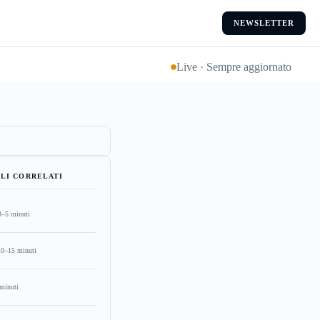
NEWSLETTER
Live · Sempre aggiornato
LI CORRELATI
3–5 minuti
10–15 minuti
minuti