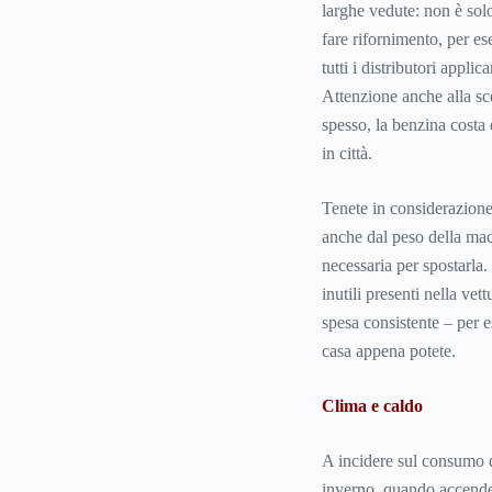
larghe vedute: non è sol
fare rifornimento, per es
tutti i distributori appli
Attenzione anche alla scel
spesso, la benzina costa d
in città.
Tenete in considerazione,
anche dal peso della macc
necessaria per spostarla. 
inutili presenti nella ve
spesa consistente – per 
casa appena potete.
Clima e caldo
A incidere sul consumo di
inverno, quando accendet