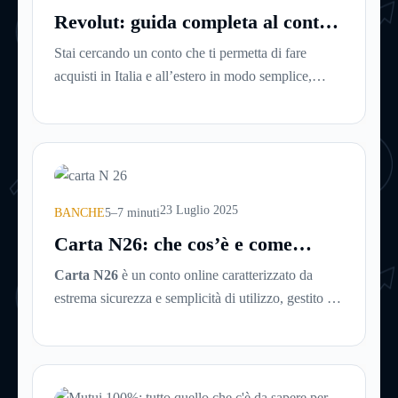
ormai devono essere semplici, immediate e
Revolut: guida completa al conto
disponibili sempre.
digitale del momento
Stai cercando un conto che ti permetta di fare
acquisti in Italia e all’estero in modo semplice,
veloce e senza spese nascoste? Ti piacerebbe
gestire tutto direttamente dal tuo smartphone, senza
code in banca o documenti cartacei? Allora è il
momento di scoprire Revolut, una delle soluzioni
fintech più utilizzate al mondo.
23 Luglio 2025
BANCHE
5–7 minuti
Carta N26: che cos’è e come
funziona
Carta N26
è un conto online caratterizzato da
estrema sicurezza e semplicità di utilizzo, gestito da
una mobile bank tedesca fondata nel 2013. La
banca online rientra nel sistema finanziario tedesco
e, nonostante non abbia sedi fisiche, consente il
prelievo di denaro allo sportello in tutto il mondo.