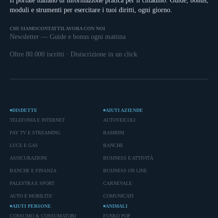
Il portale italiano di informazione pratica per il cittadino. Guide, bonus,
moduli e strumenti per esercitare i tuoi diritti, ogni giorno.
CHI SIAMO
CONTATTI
LAVORA CON NOI
Newsletter — Guide e bonus ogni mattina
Oltre 80.000 iscritti · Disiscrizione in un click
DISDETTE
AIUTI AZIENDE
TELEFONIA E INTERNET
AUTOVEICOLI
PAY TV E STREAMING
BAMBINI
LUCE E GAS
BANCHE
ASSICURAZIONI
BUSINESS E ATTIVITÀ
BANCHE E FINANZA
BUSINESS ON LINE
PALESTRA E SPORT
CARNEVALE
AUTO E MOBILITA'
COMUNICATI
AIUTI PERSONE
ANIMALI
CONSUMO & CONSUMATORI
FUNKO POP