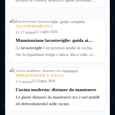
prodotti di cosmesi, bellezza e igiene personale.
L’azienda è presente dal 1992 e con circa 700 punti
vendita sparsi per tutta Italia è un marchio di
successo, affermato e simbolo di convenienza.
ELETTRODOMESTICI
21 Luglio 2026
11–17 minuti
Manutenzione lavastoviglie: guida ai
guasti più comuni (e soluzioni)
La
lavastoviglie
è un prezioso ausilio in cucina,
che fa risparmiare tempo e fatica. Ma a volte, come
tutti gli elettrodomestici, può accusare
malfunzionamenti o avere problemi tecnici. Ecco
una breve guida ai principali guasti e inconvenienti,
PROGETTAZIONE E SCELTA
con tutti i consigli utili per cercare di risolverli da
22 Giugno 2026
3–5 minuti
soli, senza chiamare il tecnico e risparmiando
Cucina moderna: distanze da mantenere
quindi soldi.
Le giuste distanze da mantenere tra i vari mobili
ed elettrodomestici nelle cucine
moderne.
Acquistare una cucina al giorno d’oggi