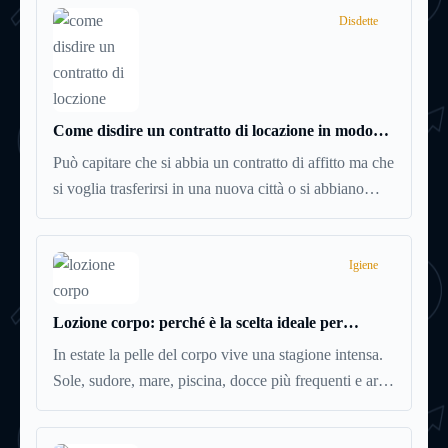
spesso senza che ci si fermi a capire dove si sta
Disdette
entrando.
Come disdire un contratto di locazione in modo
corretto ed efficace
Può capitare che si abbia un contratto di affitto ma che
si voglia trasferirsi in una nuova città o si abbiano
problemi a pagare il canone, per cui si comincia a
cercare un’altra abitazione: è legittimo chiedersi se è
possibile
disdire il contratto di locazione
prima che
Igiene
scada. In questa guida capiremo come inviare la
disdetta per un contratto di affitto.
Lozione corpo: perché è la scelta ideale per
idratare la pelle in estate
In estate la pelle del corpo vive una stagione intensa.
Sole, sudore, mare, piscina, docce più frequenti e aria
condizionata possono renderla meno morbida, più
disidratata o semplicemente meno confortevole.