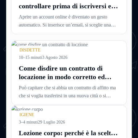
controllare prima di iscriversi e
usare servizi in tempo reale
Aprire un account online è diventato un gesto
automatico. Si inserisce un’email, si sceglie una
password, si accetta una serie di condizioni senza
leggerle davvero. Tutto avviene in pochi minuti,
spesso senza che ci si fermi a capire dove si sta
DISDETTE
entrando.
10–15 minuti
3 Agosto 2026
Come disdire un contratto di
locazione in modo corretto ed
efficace
Può capitare che si abbia un contratto di affitto ma
che si voglia trasferirsi in una nuova città o si
abbiano problemi a pagare il canone, per cui si
comincia a cercare un’altra abitazione: è legittimo
IGIENE
chiedersi se è possibile
disdire il contratto di
3–4 minuti
29 Luglio 2026
locazione
prima che scada. In questa guida
Lozione corpo: perché è la scelta
capiremo come inviare la disdetta per un contratto