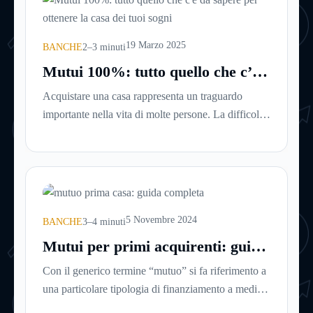
19 Marzo 2025
BANCHE
2–3 minuti
Mutui 100%: tutto quello che c’è
da sapere per ottenere la casa dei
Acquistare una casa rappresenta un traguardo
tuoi sogni
importante nella vita di molte persone. La difficoltà
più comune, solitamente, è mettere da parte il
capitale per l’anticipo: qui entrano in gioco i mutui
100%, che finanziano l’intero valore dell’immobile
senza richiedere versamenti iniziali. Analizziamone
nel dettaglio le caratteristiche e i vantaggi.
5 Novembre 2024
BANCHE
3–4 minuti
Mutui per primi acquirenti: guida
per navigare nel processo di
Con il generico termine “mutuo” si fa riferimento a
acquisto della casa
una particolare tipologia di finanziamento a medio-
lungo termine (con durate che vanno generalmente