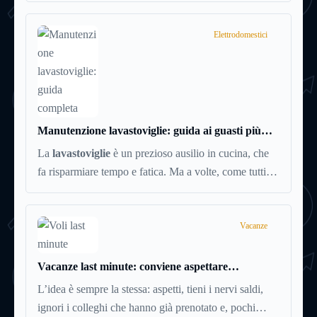
vendita sparsi per tutta Italia è un marchio di successo,
affermato e simbolo di convenienza.
Elettrodomestici
Manutenzione lavastoviglie: guida ai guasti più
comuni (e soluzioni)
La
lavastoviglie
è un prezioso ausilio in cucina, che
fa risparmiare tempo e fatica. Ma a volte, come tutti
gli elettrodomestici, può accusare malfunzionamenti o
avere problemi tecnici. Ecco una breve guida ai
principali guasti e inconvenienti, con tutti i consigli
Vacanze
utili per cercare di risolverli da soli, senza chiamare il
tecnico e risparmiando quindi soldi.
Vacanze last minute: conviene aspettare
l’occasione oppure no?
L’idea è sempre la stessa: aspetti, tieni i nervi saldi,
ignori i colleghi che hanno già prenotato e, pochi