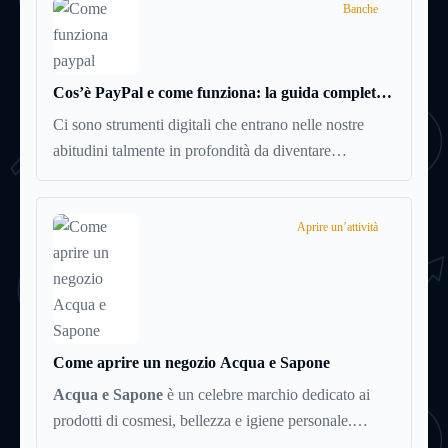
Eppure, proprio nei mesi caldi, molte persone
Banche
smettono di applicare prodotti idratanti perché temono
texture pesanti, appiccicose o difficili da assorbire.
Cos’è PayPal e come funziona: la guida completa
aggiornata per venditori e privati
Ci sono strumenti digitali che entrano nelle nostre
abitudini talmente in profondità da diventare
riferimenti assoluti. PayPal è uno di questi. Lo usi per
comprare su Amazon, per pagare un corso online, per
mandare venti euro a un amico. Ma se ti chiedi
Aprire un’attività
esattamente cosa succede dietro quella schermata (e
soprattutto quanto ti costa davvero) probabilmente
non hai una risposta precisa su come funziona PayPal.
Come aprire un negozio Acqua e Sapone
Acqua e Sapone
è un celebre marchio dedicato ai
prodotti di cosmesi, bellezza e igiene personale.
L’azienda è presente dal 1992 e con circa 700 punti