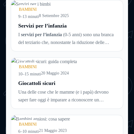
BAMBINI
8 Settembre 2025
9–13 minuti
Servizi per l’infanzia
I
servizi per l’infanzia
(0-5 anni) sono una branca
del terziario che, nonostante la riduzione delle
nascite in atto da decenni, è comunque in continuo
sviluppo. Ecco quindi un articolo specifico ricco di
consigli utili per la scelta intelligente dei servizi che
BAMBINI
possono rendere la vità più facile ai genitori dei
20 Maggio 2024
10–15 minuti
bimbi da 0 a 5 anni, aiutando i neonati nella crescita
Giocattoli sicuri
e nello sviluppo.
Una delle cose che le mamme (e i papà) devono
saper fare oggi è imparare a riconoscere un
giocattolo sicuro
da uno pericoloso, soprattutto alla
luce del proliferare di prodotti a basso costo
provenienti dalla Cina, che spesso sono vere e
BAMBINI
proprie trappole per i nostri figli.
21 Maggio 2023
6–10 minuti