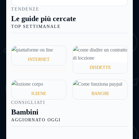
dai 5 ai 30 anni). Si tratta di norma di un contratto a
TENDENZE
titolo oneroso: il richiedente infatti non dovrà
Le guide più cercate
restituire alla banca soltanto il capitale richiesto, ma
TOP SETTIMANALE
anche una certa quota a titolo di interessi e altre
spese.
INTERNET
DISDETTE
IGIENE
BANCHE
CONSIGLIATI
Bambini
AGGIORNATO OGGI