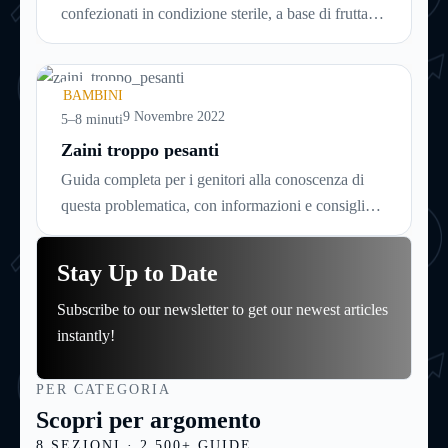
confezionati in condizione sterile, a base di frutta,
ortaggi o carne, direttamente pronti per l’uso.
Vengono prodotti sottoponendo le sostanze scelte
ad una sofisticata procedura di omogeneizzazione
BAMBINI
che li renda digeribili dal delicato stomaco dei
9 Novembre 2022
5–8 minuti
bambini molto piccoli, non oltre i dieci mesi di età.
Zaini troppo pesanti
Dato che si intuisce come sia importante per le
Guida completa per i genitori alla conoscenza di
mamme conoscerli assai bene, ecco una guida di
questa problematica, con informazioni e consigli
approfondimento su questo delicato prodotto.
utili per capirne l’origine e le cause, leggerne i
sintomi e le manifestazioni, individuare lo
Stay Up to Date
specialista più indicato e intervenire per
Subscribe to our newsletter to get our newest articles
fronteggiarla nel migliore dei modi
instantly!
PER CATEGORIA
Scopri per argomento
8 SEZIONI · 2.500+ GUIDE