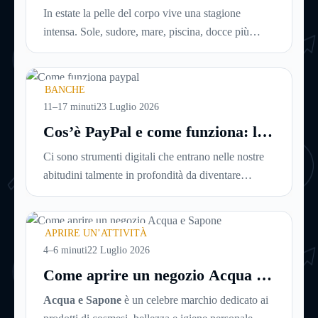
ideale per idratare la pelle in
di affitto.
In estate la pelle del corpo vive una stagione
estate
intensa. Sole, sudore, mare, piscina, docce più
frequenti e aria condizionata possono renderla
meno morbida, più disidratata o semplicemente
meno confortevole. Eppure, proprio nei mesi caldi,
BANCHE
molte persone smettono di applicare prodotti
11–17 minuti
23 Luglio 2026
idratanti perché temono texture pesanti, appiccicose
Cos’è PayPal e come funziona: la
o difficili da assorbire.
guida completa aggiornata per
Ci sono strumenti digitali che entrano nelle nostre
venditori e privati
abitudini talmente in profondità da diventare
riferimenti assoluti. PayPal è uno di questi. Lo usi
per comprare su Amazon, per pagare un corso
online, per mandare venti euro a un amico. Ma se ti
APRIRE UN’ATTIVITÀ
chiedi esattamente cosa succede dietro quella
4–6 minuti
22 Luglio 2026
schermata (e soprattutto quanto ti costa davvero)
Come aprire un negozio Acqua e
probabilmente non hai una risposta precisa su come
Sapone
Acqua e Sapone
è un celebre marchio dedicato ai
funziona PayPal.