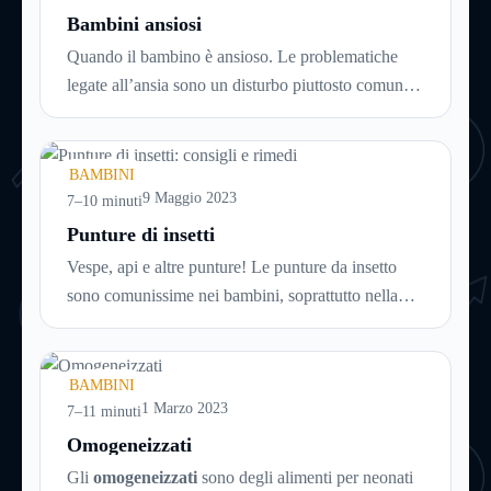
Bambini ansiosi
Quando il bambino è ansioso. Le problematiche
legate all’ansia sono un disturbo piuttosto comune
in bambini di tutte le età e vanno trattate subito e
nel modo adeguato per evitare che si trasformino in
un problema più grande, con la crescita. Per sapere
BAMBINI
di più su come affrontare i disturbi legati all’ansia
9 Maggio 2023
7–10 minuti
nei bambini, continua a leggere!
Punture di insetti
Vespe, api e altre punture! Le punture da insetto
sono comunissime nei bambini, soprattutto nella
bella stagione che favorisce i giochi nei parchi, nei
prati e in ogni caso all’aria aperta. Ad ogni puntura,
però, c’è il suo rimedio. Scopri
come comportarti
BAMBINI
in caso di puntura di insetto
1 Marzo 2023
continuando a
7–11 minuti
leggere questa guida!
Omogeneizzati
Gli
omogeneizzati
sono degli alimenti per neonati