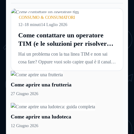
CONSUMO & CONSUMATORI
12–18 minuti
14 Luglio 2026
Come contattare un operatore
TIM (e le soluzioni per risolvere i
problemi più velocemente)
Hai un problema con la tua linea TIM e non sai
cosa fare? Oppure vuoi solo capire qual è il canale
più veloce per parlare con una persona reale, senza
passare mezz’ora ad ascoltare voci automatiche?
Come aprire una frutteria
Questa guida è esattamente quello che ti serve per
contattare un operatore TIM e risolvere la
27 Giugno 2026
situazione prima possibile.
Come aprire una ludoteca
12 Giugno 2026