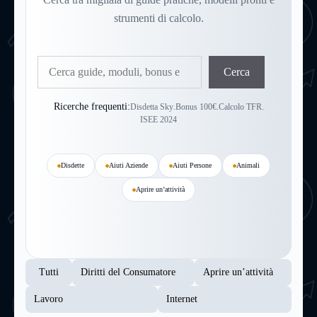
strumenti di calcolo.
Cerca
Cerca
Ricerche frequenti:
Disdetta Sky
.
Bonus 100€
.
Calcolo TFR
.
ISEE 2024
Disdette
Aiuti Aziende
Aiuti Persone
Animali
Aprire un’attività
Tutti
Diritti del Consumatore
Aprire un’attività
Lavoro
Internet