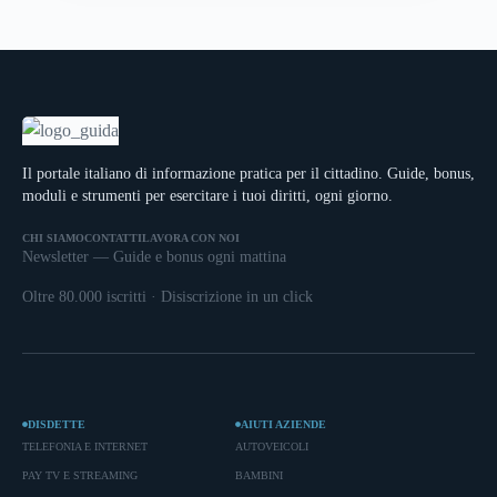
Il portale italiano di informazione pratica per il cittadino. Guide, bonus,
moduli e strumenti per esercitare i tuoi diritti, ogni giorno.
CHI SIAMO
CONTATTI
LAVORA CON NOI
Newsletter — Guide e bonus ogni mattina
Oltre 80.000 iscritti · Disiscrizione in un click
DISDETTE
AIUTI AZIENDE
TELEFONIA E INTERNET
AUTOVEICOLI
PAY TV E STREAMING
BAMBINI