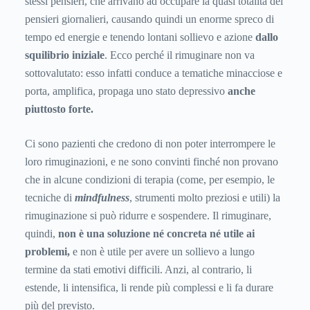
stessi pensieri, che arrivano ad occupare la quasi totalità dei
pensieri giornalieri, causando quindi un enorme spreco di
tempo ed energie e tenendo lontani sollievo e azione
dallo
squilibrio iniziale
. Ecco perché il rimuginare non va
sottovalutato: esso infatti conduce a tematiche minacciose e
porta, amplifica, propaga uno stato depressivo
anche
piuttosto forte.
Ci sono pazienti che credono di non poter interrompere le
loro rimuginazioni, e ne sono convinti finché non provano
che in alcune condizioni di terapia (come, per esempio, le
tecniche di
mindfulness
, strumenti molto preziosi e utili) la
rimuginazione si può ridurre e sospendere. Il rimuginare,
quindi,
non è una soluzione né concreta né utile ai
problemi,
e non è utile per avere un sollievo a lungo
termine da stati emotivi difficili. Anzi, al contrario, li
estende, li intensifica, li rende più complessi e li fa durare
più del previsto.