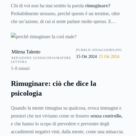
Chi di voi non ha mai sentito la parola
rimuginare?
Probabilmente nessuno, perché questo è un termine, oltre
che un’azione, di cui si sente parlare molto spesso. E
sicuramente tutti sanno cosa vuol dire: un comportamento
che consiste nel preoccuparsi, nell’avere il timore di non
poter affrontare alcuni problemi immaginando che con
PUBBLICATO
AGGIORNATO
Milena Talento
molta probabilità la situazione volgerà nel peggiore dei
15 Ott 2024
15 Ott 2024
REDAZIONE GUIDACONSUMATORE
modi.
LETTURA
5–8 minuti
Rimuginare: ciò che dice la
psicologia
Quando la mente rimugina su qualcosa, evoca immagini e
pensieri che noi viviamo come se fossero
senza controllo,
e che hanno lo scopo di prevedere e prevenire degli
accadimenti negativi visti, dalla mente, come una minaccia.