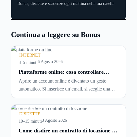
Bonus, disdette e scadenze ogni mattina nella tua casella.
Continua a leggere su Bonus
INTERNET
6 Agosto 2026
3–5 minuti
Piattaforme online: cosa controllare
prima di iscriversi e usare servizi in
Aprire un account online è diventato un gesto
tempo reale
automatico. Si inserisce un’email, si sceglie una
password, si accetta una serie di condizioni senza
leggerle davvero. Tutto avviene in pochi minuti,
spesso senza che ci si fermi a capire dove si sta
DISDETTE
entrando.
3 Agosto 2026
10–15 minuti
Come disdire un contratto di locazione in
modo corretto ed efficace