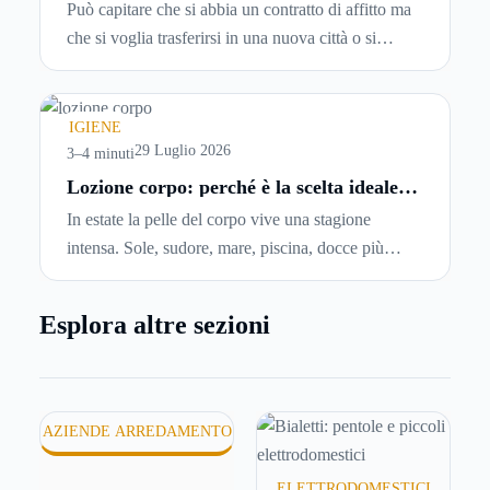
Può capitare che si abbia un contratto di affitto ma
che si voglia trasferirsi in una nuova città o si
abbiano problemi a pagare il canone, per cui si
comincia a cercare un’altra abitazione: è legittimo
chiedersi se è possibile
disdire il contratto di
IGIENE
locazione
prima che scada. In questa guida
29 Luglio 2026
3–4 minuti
capiremo come inviare la disdetta per un contratto
Lozione corpo: perché è la scelta ideale
per idratare la pelle in estate
di affitto.
In estate la pelle del corpo vive una stagione
intensa. Sole, sudore, mare, piscina, docce più
frequenti e aria condizionata possono renderla
meno morbida, più disidratata o semplicemente
Esplora altre sezioni
meno confortevole. Eppure, proprio nei mesi caldi,
molte persone smettono di applicare prodotti
idratanti perché temono texture pesanti, appiccicose
o difficili da assorbire.
AZIENDE ARREDAMENTO
ELETTRODOMESTICI