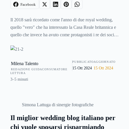
Facebook
Il 2018 sarà ricordato come l'anno di due royal wedding,
quello "vero" che ha interessato la Casa Reale britannica e
quello che invece ha avuto come protagonisti i re dei social
d'Italia e non solo, ovvero Chiara Ferragni e Fedez. Al di là
di questi due grandi eventi, però, i numeri ci dicono che gli
italiani si sposano di meno e spendono di più, anche se non
PUBBLICATO
AGGIORNATO
Milena Talento
mancano soluzioni intelligenti e pratiche per risparmiare.
15 Ott 2024
15 Ott 2024
REDAZIONE GUIDACONSUMATORE
LETTURA
3–5 minuti
Simona Lattuga di sinergie fotografiche
Il miglior wedding blog italiano per
chi vuole sposarsi risparmiando