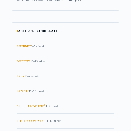
ARTICOLI CORRELATI
INTERNET
3–5 minuti
DISDETTE
10–15 minuti
IGIENE
3–4 minuti
BANCHE
11–17 minuti
APRIRE UN'ATTIVITÀ
4–6 minuti
ELETTRODOMESTICI
11–17 minuti