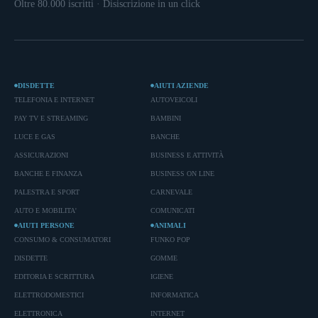
Oltre 80.000 iscritti · Disiscrizione in un click
DISDETTE
AIUTI AZIENDE
TELEFONIA E INTERNET
AUTOVEICOLI
PAY TV E STREAMING
BAMBINI
LUCE E GAS
BANCHE
ASSICURAZIONI
BUSINESS E ATTIVITÀ
BANCHE E FINANZA
BUSINESS ON LINE
PALESTRA E SPORT
CARNEVALE
AUTO E MOBILITA'
COMUNICATI
AIUTI PERSONE
ANIMALI
CONSUMO & CONSUMATORI
FUNKO POP
DISDETTE
GOMME
EDITORIA E SCRITTURA
IGIENE
ELETTRODOMESTICI
INFORMATICA
ELETTRONICA
INTERNET