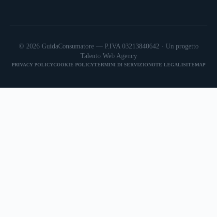
© 2026 GuidaConsumatore — P.IVA 03213840642 · Un progetto
Talento Web Agency
PRIVACY POLICY
COOKIE POLICY
TERMINI DI SERVIZIO
NOTE LEGALI
SITEMAP