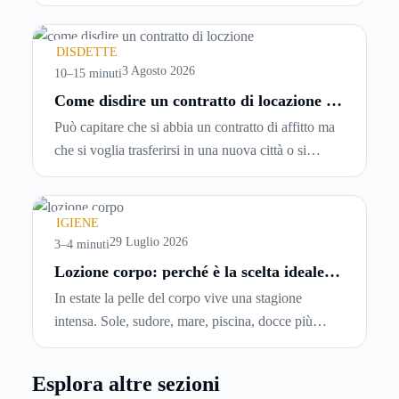
password, si accetta una serie di condizioni senza
leggerle davvero. Tutto avviene in pochi minuti,
spesso senza che ci si fermi a capire dove si sta
DISDETTE
entrando.
3 Agosto 2026
10–15 minuti
Come disdire un contratto di locazione in
modo corretto ed efficace
Può capitare che si abbia un contratto di affitto ma
che si voglia trasferirsi in una nuova città o si
abbiano problemi a pagare il canone, per cui si
comincia a cercare un’altra abitazione: è legittimo
chiedersi se è possibile
disdire il contratto di
IGIENE
locazione
prima che scada. In questa guida
29 Luglio 2026
3–4 minuti
capiremo come inviare la disdetta per un contratto
Lozione corpo: perché è la scelta ideale
per idratare la pelle in estate
di affitto.
In estate la pelle del corpo vive una stagione
intensa. Sole, sudore, mare, piscina, docce più
frequenti e aria condizionata possono renderla
meno morbida, più disidratata o semplicemente
Esplora altre sezioni
meno confortevole. Eppure, proprio nei mesi caldi,