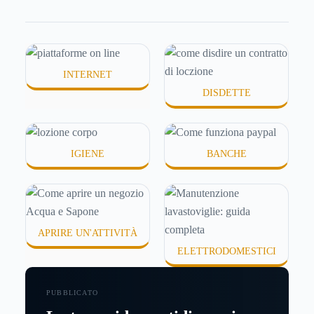
molte persone smettono di applicare prodotti
idratanti perché temono texture pesanti, appiccicose
o difficili da assorbire.
INTERNET
DISDETTE
IGIENE
BANCHE
APRIRE UN'ATTIVITÀ
ELETTRODOMESTICI
PUBBLICATO