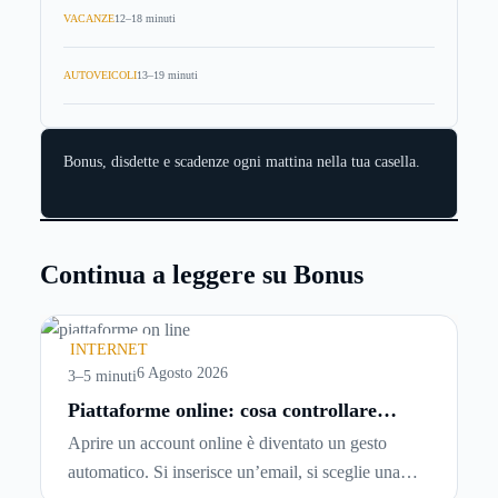
VACANZE
12–18 minuti
AUTOVEICOLI
13–19 minuti
Bonus, disdette e scadenze ogni mattina nella tua casella.
Continua a leggere su Bonus
INTERNET
6 Agosto 2026
3–5 minuti
Piattaforme online: cosa controllare
prima di iscriversi e usare servizi in
Aprire un account online è diventato un gesto
tempo reale
automatico. Si inserisce un’email, si sceglie una