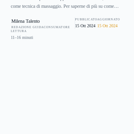
come tecnica di massaggio. Per saperne di più su come
funziona la chiropratica, sui suoi principi fisiologici, sulle
PUBBLICATO
AGGIORNATO
Milena Talento
associazioni di categoria e soprattutto su come si sceglie un
15 Ott 2024
15 Ott 2024
REDAZIONE GUIDACONSUMATORE
chiropratico adatto alle proprie esigenze, vi suggeriamo di
LETTURA
leggere la nostra guida gratuita.
11–16 minuti