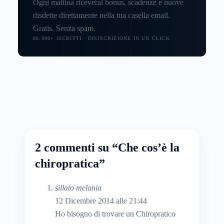
Ogni mattina riceverai bonus, scadenze e nuove
disdette direttamente nella tua casella email.
Gratis. Senza spam.
80.000+ ISCRITTI · DISISCRIZIONE IN UN CLICK
2 commenti su “Che cos’è la
chiropratica”
sillato melania
12 Dicembre 2014 alle 21:44
Ho bisogno di trovare un Chiropratico