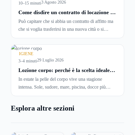
entrando.
3 Agosto 2026
10–15 minuti
Come disdire un contratto di locazione in
modo corretto ed efficace
Può capitare che si abbia un contratto di affitto ma
che si voglia trasferirsi in una nuova città o si
abbiano problemi a pagare il canone, per cui si
comincia a cercare un’altra abitazione: è legittimo
chiedersi se è possibile
disdire il contratto di
IGIENE
locazione
prima che scada. In questa guida
29 Luglio 2026
3–4 minuti
capiremo come inviare la disdetta per un contratto
Lozione corpo: perché è la scelta ideale
per idratare la pelle in estate
di affitto.
In estate la pelle del corpo vive una stagione
intensa. Sole, sudore, mare, piscina, docce più
frequenti e aria condizionata possono renderla
meno morbida, più disidratata o semplicemente
Esplora altre sezioni
meno confortevole. Eppure, proprio nei mesi caldi,
molte persone smettono di applicare prodotti
idratanti perché temono texture pesanti, appiccicose
o difficili da assorbire.