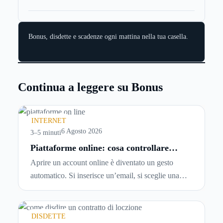
Bonus, disdette e scadenze ogni mattina nella tua casella.
Continua a leggere su Bonus
INTERNET
6 Agosto 2026
3–5 minuti
Piattaforme online: cosa controllare
prima di iscriversi e usare servizi in
Aprire un account online è diventato un gesto
tempo reale
automatico. Si inserisce un’email, si sceglie una
password, si accetta una serie di condizioni senza
leggerle davvero. Tutto avviene in pochi minuti,
spesso senza che ci si fermi a capire dove si sta
DISDETTE