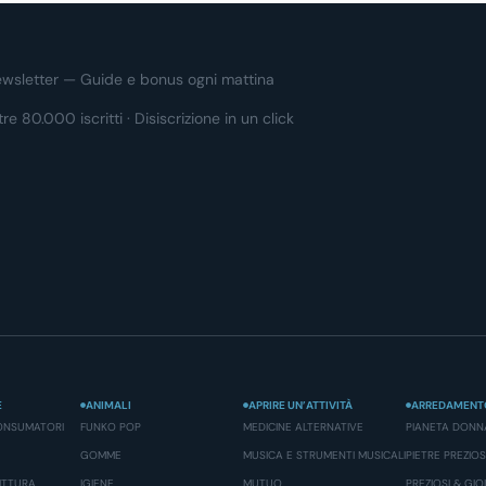
wsletter — Guide e bonus ogni mattina
tre 80.000 iscritti · Disiscrizione in un click
E
ANIMALI
APRIRE UN’ATTIVITÀ
ARREDAMENT
ONSUMATORI
FUNKO POP
MEDICINE ALTERNATIVE
PIANETA DONN
GOMME
MUSICA E STRUMENTI MUSICALI
PIETRE PREZIO
RITTURA
IGIENE
MUTUO
PREZIOSI & GIOI