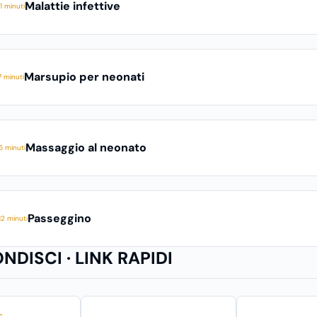
importante per le mamme
Malattie infettive
1 minuti
conoscerli assai bene, ecco
una guida di
approfondimento su questo
Marsupio per neonati
delicato prodotto.
 minuti
Massaggio al neonato
5 minuti
Passeggino
2 minuti
DISCI · LINK RAPIDI