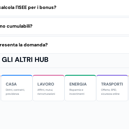
alcola l'ISEE per i bonus?
no cumulabili?
presenta la domanda?
GLI ALTRI HUB
CASA
LAVORO
ENERGIA
TRASPORTI
Diritti, contratti,
Affitti, mutui,
Risparmio e
Offerte, SPID,
previdenza
ristrutturazioni
investimenti
sicurezza online