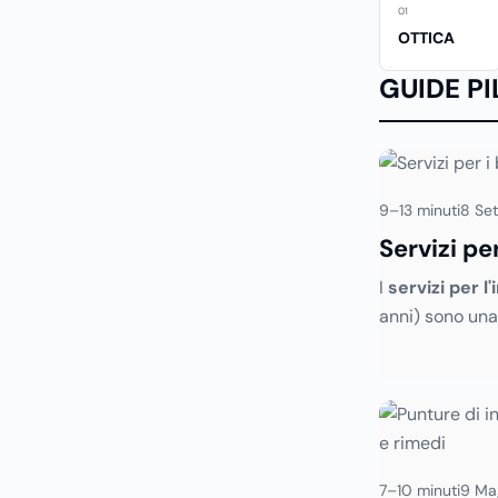
01
OTTICA
GUIDE P
9–13 minuti
8 Se
Servizi pe
l’infanzia
I
servizi per l'
anni) sono una
terziario che, 
riduzione delle
atto da decenn
comunque in c
sviluppo. Ecco
articolo specif
7–10 minuti
9 Ma