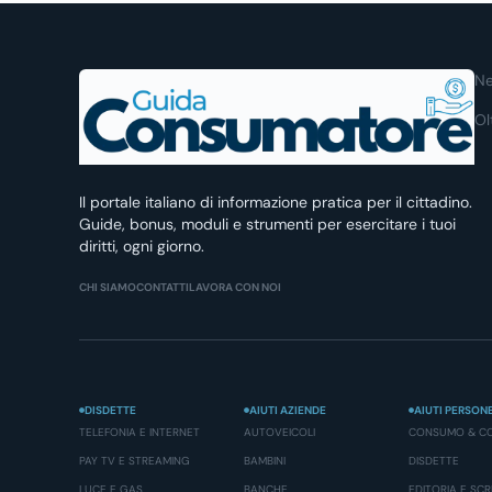
Ne
Ol
Il portale italiano di informazione pratica per il cittadino.
Guide, bonus, moduli e strumenti per esercitare i tuoi
diritti, ogni giorno.
CHI SIAMO
CONTATTI
LAVORA CON NOI
DISDETTE
AIUTI AZIENDE
AIUTI PERSON
TELEFONIA E INTERNET
AUTOVEICOLI
CONSUMO & C
PAY TV E STREAMING
BAMBINI
DISDETTE
LUCE E GAS
BANCHE
EDITORIA E SC