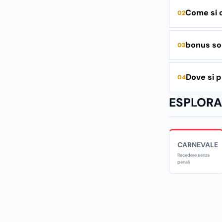
Come si c
02
bonus so
03
Dove si 
04
ESPLORA 
CARNEVALE
Recedere senza
penali