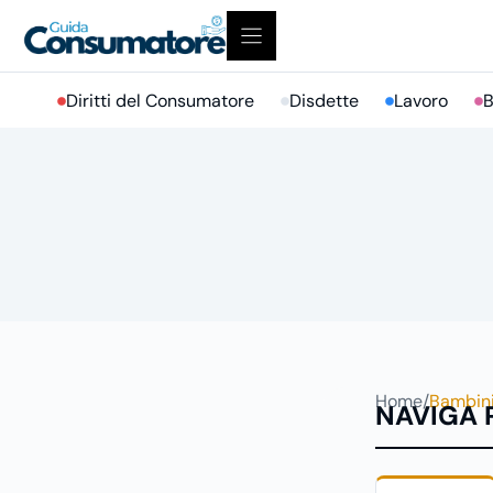
Vai
al
contenuto
Diritti del Consumatore
Disdette
Lavoro
B
Home
/
Bambin
NAVIGA 