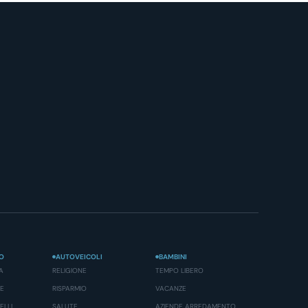
O
AUTOVEICOLI
BAMBINI
A
RELIGIONE
TEMPO LIBERO
SE
RISPARMIO
VACANZE
ELLI
SALUTE
AZIENDE ARREDAMENTO