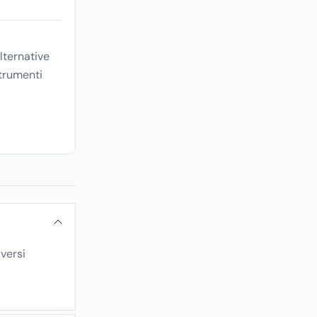
lternative
trumenti
versi