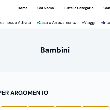
Home
Chi Siamo
Tutte le Categorie
Con
usiness e Attività
Casa e Arredamento
Viaggi
Int
Bambini
i
PER ARGOMENTO