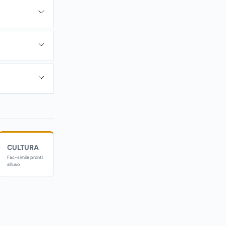
CULTURA
Fac-simile pronti
all'uso