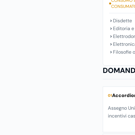
CONSUMO 
CONSUMAT
Disdette
Editoria e
Elettrodo
Elettronic
Filosofie o
DOMANDE
Accordion
01
Assegno Unic
incentivi cas