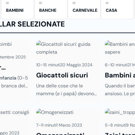
01
01
01
01
BAMBINI
BANCHE
CARNEVALE
CASA
ILLAR SELEZIONATE
ttembre 2025
10–15 minuti
20 Maggio 2024
6–10 minuti
21 
r
Giocattoli sicuri
Bambini 
infanzia
(0-5
 branca del
Una delle cose che le
Quando il ba
nonostante la
mamme (e i papà) devono
ansioso. Le p
 nascite in
saper fare oggi è imparare a
legate all'ans
i, è
riconoscere un
giocattolo
disturbo piu
ontinuo
sicuro
da uno pericoloso,
in bambini di 
 quindi un
soprattutto alla luce del
vanno trattat
7–11 minuti
1 Marzo 2023
5–8 minuti
9 N
ico ricco di
proliferare di prodotti a
modo adeguat
ggio 2023