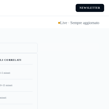
NEWSLETTER
Live · Sempre aggiornato
LI CORRELATI
3–5 minuti
10–15 minuti
minuti