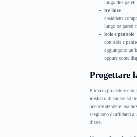
lungo due pareti 
tre linee
cosiddetta compos
lungo tre pareti 
isole e penisole
con isole e penis
aggiungono un’iso
oppure come disp
Progettare l
Prima di procedere con l
nostro
o di andare ad or
occorre stendere una boz
scegliamo di affidarci a u
d’arte.