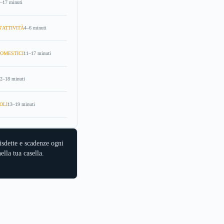
–17 minuti
'ATTIVITÀ
4–6 minuti
OMESTICI
11–17 minuti
2–18 minuti
OLI
13–19 minuti
isdette e scadenze ogni
ella tua casella.