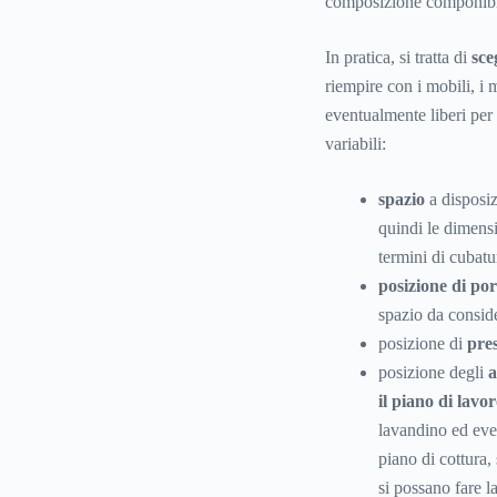
composizione componibil
In pratica, si tratta di
sce
riempire con i mobili, i m
eventualmente liberi per 
variabili:
spazio
a disposi
quindi le dimensio
termini di cubatu
posizione di por
spazio da conside
posizione di
pres
posizione degli
a
il piano di lavo
lavandino ed even
piano di cottura,
si possano fare l