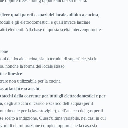
e oppure freestanding oppure ancora su misura.
gliere quali pareti o spazi del locale adibito a cucina
,
oduli e gli elettrodomestici, e quali invece lasciare
altri elementi. Alla base di questa scelta intervengono tre
zione
ni del locale cucina, sia in termini di superficie, sia in
ra, nonché la forma del locale stesso
te e finestre
rare non utilizzabile per la cucina
e, attacchi e scarichi
ttacchi della corrente per tutti gli elettrodomestici e per
ro
, degli attacchi di carico e scarico dell’acqua (per il
tualmente per la lavastoviglie), dell’attacco del gas per il
 se scelto a induzione. Quest’ultima variabile, nei casi in cui
avori di ristrutturazione completi oppure che la casa sia