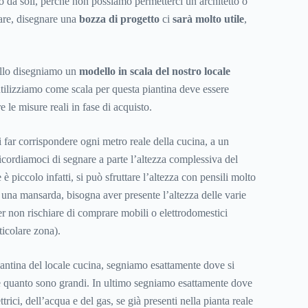
o da soli, perché non possiamo permetterci un architetto o
are, disegnare una
bozza di progetto
ci
sarà molto utile
,
ello disegniamo un
modello in scala del nostro locale
utilizziamo come scala per questa piantina deve essere
e le misure reali in fase di acquisto.
far corrispondere ogni metro reale della cucina, a un
ricordiamoci di segnare a parte l’altezza complessiva del
e è piccolo infatti, si può sfruttare l’altezza con pensili molto
di una mansarda, bisogna aver presente l’altezza delle varie
er non rischiare di comprare mobili o elettrodomestici
ticolare zona).
iantina del locale cucina, segniamo esattamente dove si
 e quanto sono grandi. In ultimo segniamo esattamente dove
ttrici, dell’acqua e del gas, se già presenti nella pianta reale