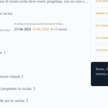
ma di essere scelta deve essere progettata, con un vero e
BANCHE
11
 la prima cosa da scegliere per la cucina nuova sono
rchè; andranno installati prima della cucina stessa.
APRIRE UN
PUBBLICATO
AGGIORNATO
LETTURA
ELETTROD
15 Ott 2024
15 Ott 2024
9–13 minuti
MATORE
VACANZE
1
AUTOVEIC
a. 1
Bonus, d
mattina n
menti virtuali 3
l progettare la cucina. 3
lle per la cucina. 3