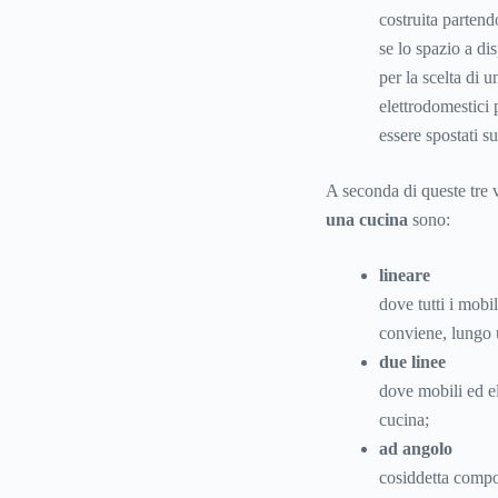
costruita parten
se lo spazio a di
per la scelta di 
elettrodomestici 
essere spostati s
A seconda di queste tre va
una cucina
sono:
lineare
dove tutti i mobil
conviene, lungo u
due linee
dove mobili ed el
cucina;
ad angolo
cosiddetta compos