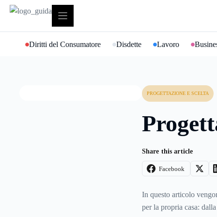
Vai
al
contenuto
Diritti del Consumatore
Disdette
Lavoro
Busines
PROGETTAZIONE E SCELTA
Progett
Share this article
Facebook
In questo articolo vengon
per la propria casa: dalla