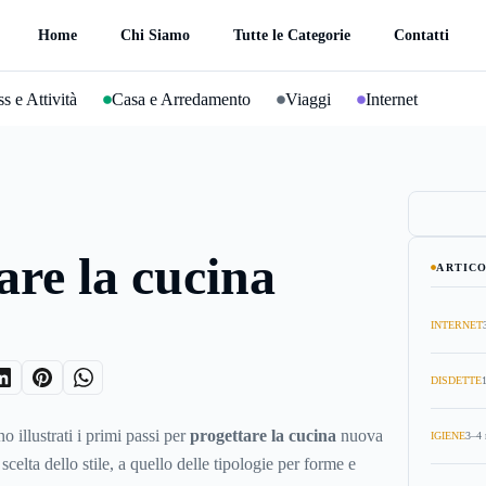
Home
Chi Siamo
Tutte le Categorie
Contatti
s e Attività
Casa e Arredamento
Viaggi
Internet
are la cucina
ARTICO
INTERNET
DISDETTE
o illustrati i primi passi per
progettare la cucina
nuova
IGIENE
3–4 
 scelta dello stile, a quello delle tipologie per forme e