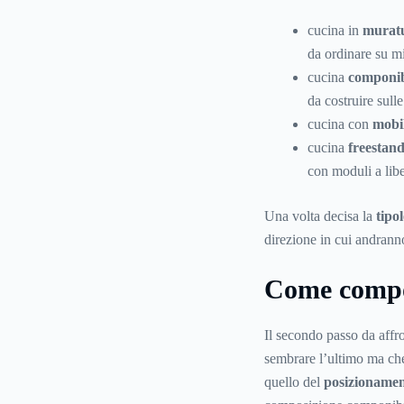
cucina in
murat
da ordinare su m
cucina
componib
da costruire sull
cucina con
mobil
cucina
freestan
con moduli a libe
Una volta decisa la
tipo
direzione in cui andranno 
Come compo
Il secondo passo da affr
sembrare l’ultimo ma che
quello del
posizionament