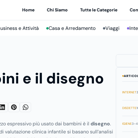
Home
Chi Siamo
Tutte le Categorie
Con
usiness e Attività
Casa e Arredamento
Viaggi
Int
ini e il disegno
ARTICO
INTERNET
3
DISDETTE
1
ezzo espressivo più usato dai bambini è il
disegno
.
IGIENE
3–4