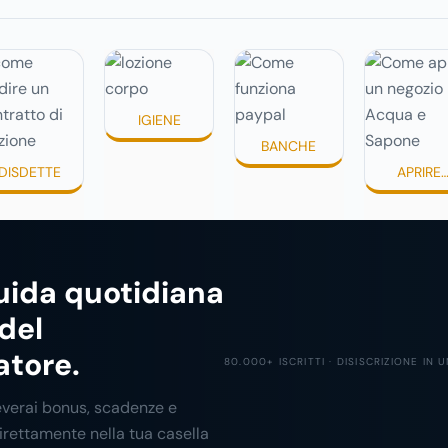
prima che scada. In
di appli
 Tutto
questa guida capiremo
idratan
inuti,
come inviare la disdetta
texture 
ci si
per un contratto di affitto.
appiccic
e si sta
assorbir
IGIENE
BANCHE
DISDETTE
APRIRE
UN'ATTIVI
uida quotidiana
 del
tore.
80.000+ ISCRITTI · DISISCRIZIONE IN 
everai bonus, scadenze e
irettamente nella tua casella