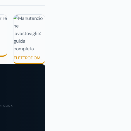
care prodotti
ti perché temono
pesanti,
ose o difficili da
e.
TÀ
ELETTRODOMES
TICI
UN CLICK