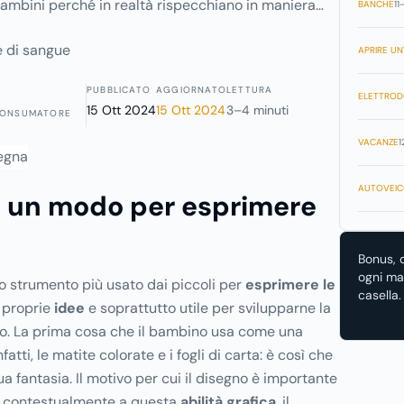
 bambini perché in realtà rispecchiano in maniera
BANCHE
11
 sentimenti del piccolo. Il disegno, inoltre, si rivela
fficace per sviluppare la creatività e i processi
APRIRE UN'
.
PUBBLICATO
AGGIORNATO
LETTURA
ELETTROD
15 Ott 2024
15 Ott 2024
3–4 minuti
CONSUMATORE
VACANZE
1
AUTOVEIC
, un modo per esprimere
Bonus, 
ogni mat
lo strumento più usato dai piccoli per
esprimere le
casella.
e proprie
idee
e soprattutto utile per svilupparne la
no. La prima cosa che il bambino usa come una
fatti, le matite colorate e i fogli di carta: è così che
ua fantasia. Il motivo per cui il disegno è importante
hé contestualmente a questa
abilità grafica
, il