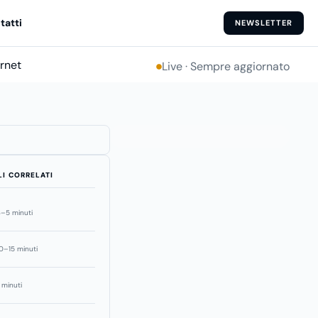
tatti
NEWSLETTER
ernet
Live · Sempre aggiornato
LI CORRELATI
–5 minuti
0–15 minuti
 minuti