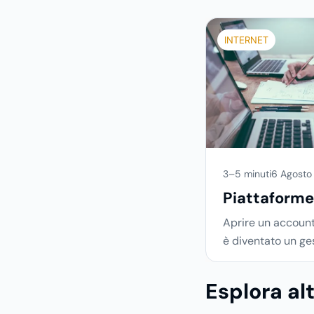
INTERNET
3–5 minuti
6 Agosto
Piattaforme
online: cosa
Aprire un account
controllare
è diventato un ge
di iscriversi
automatico. Si in
usare servizi
un’email, si scegl
Esplora alt
tempo reale
password, si acce
serie di condizion