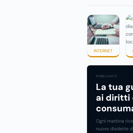
leggerle davvero.
avviene in pochi m
spesso senza che 
fermi a capire dov
entrando.
INTERNET
PUBBLICATO
La tua g
ai diritti
consuma
Ogni mattina ric
nuove disdette d