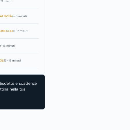
–17 minuti
ATTIVITÀ
4–6 minuti
OMESTICI
11–17 minuti
2–18 minuti
OLI
13–19 minuti
disdette e scadenze
tina nella tua