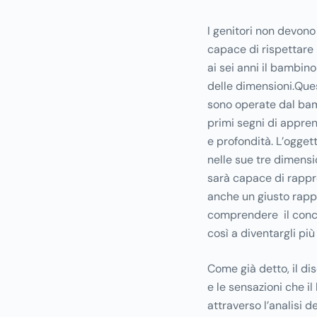
I genitori non devono
capace di rispettare i
ai sei anni il bambin
delle dimensioni.Que
sono operate dal bamb
primi segni di appre
e profondità. L’ogget
nelle sue tre dimensi
sarà capace di rappre
anche un giusto rappor
comprendere il concet
così a diventargli più 
Come già detto, il d
e le sensazioni che il
attraverso l’analisi d