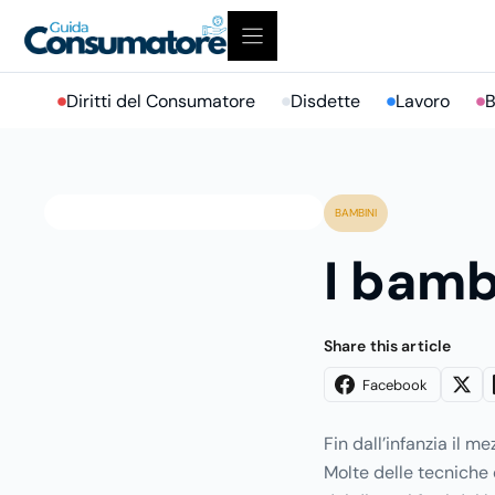
Vai
al
contenuto
Diritti del Consumatore
Disdette
Lavoro
B
BAMBINI
I bamb
Share this article
Facebook
Fin dall’infanzia il m
Molte delle tecniche di valutazione clinica infantile si basano sull’analisi