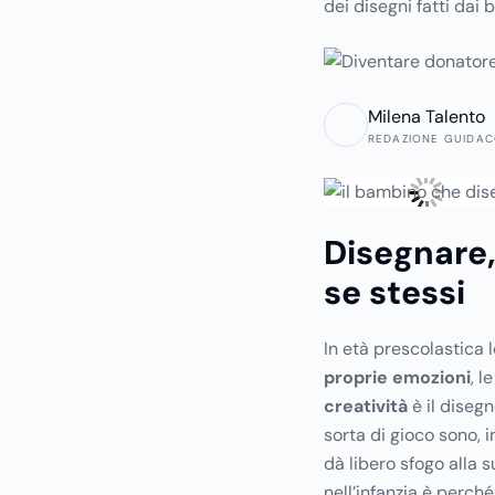
dei disegni fatti dai
grafica le emozioni e i
anche uno strumento e
cognitivi del bambino
Milena Talento
REDAZIONE GUIDA
Disegnare
se stessi
In età prescolastica 
proprie emozioni
, l
creatività
è il diseg
sorta di gioco sono, in
dà libero sfogo alla s
nell’infanzia è perc