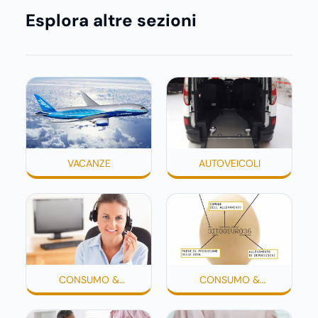
renderla meno morbida, più disidratata o
Esplora altre sezioni
semplicemente meno confortevole. Eppure,
proprio nei mesi caldi, molte persone
smettono di applicare prodotti idratanti
perché temono texture pesanti, appiccicose
o difficili da assorbire.
VACANZE
AUTOVEICOLI
CONSUMO &
CONSUMO &
CONSUMATORI
CONSUMATORI