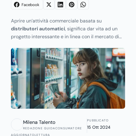
Facebook
Aprire un’attività commerciale basata su
distributori automatici
, significa dar vita ad un
progetto interessante e in linea con il mercato di
oggi. I distributori automatizzati sono dei mini
negozi che operano continuamente 24 ore su 24, 7
giorni su 7, e che consentono a chi li possiede o
gestisce di vendere qualsiasi tipo di prodotto. La
loro diffusione sta aumentando vertiginosamente
durante gli ultimi anni, per tanto l’idea di dar vita a
un’attività di questo tipo è sicuramente ottima, e
promette grandi possibilità di guadagno. Tuttavia
vanno considerati vari aspetti che garantiranno la
buona riuscita della vostra attività. In generale
PUBBLICATO
Milena Talento
gestire uno store di distributori automatici significa
15 Ott 2024
REDAZIONE GUIDACONSUMATORE
guadagnare rapidamente, con un’attività che
AGGIORNATO
LETTURA