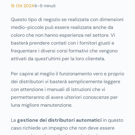
presenta orari flessibili che possono essere
15 Ott 2024
6–9 minuti
organizzati in base alle proprie esigenze.
Questo tipo di negozio se realizzata con dimensioni
medio-piccole può essere realizzata anche da
coloro che non hanno esperienza nel settore. Vi
basterà prendere contati con i fornitori giusti e
frequentare i diversi corsi formativi che vengono
attivati da quest’ultimi per la loro clientela.
Per capire al meglio il funzionamento vero e proprio
dei distributori vi basterà semplicemente leggere
con attenzione i manuali di istruzioni che vi
permetteranno di avere ulteriori conoscenze per
luna migliore manutenzione.
La
gestione dei distributori automatici
in questo
caso richiede un impegno che non deve essere