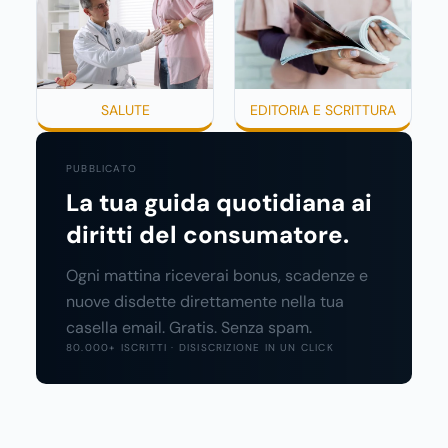
SALUTE
EDITORIA E SCRITTURA
PUBBLICATO
La tua guida quotidiana ai
diritti del consumatore.
Ogni mattina riceverai bonus, scadenze e
nuove disdette direttamente nella tua
casella email. Gratis. Senza spam.
80.000+ ISCRITTI · DISISCRIZIONE IN UN CLICK