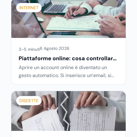
INTERNET
6 Agosto 2026
3–5 minuti
Piattaforme online: cosa controllare
prima di iscriversi e usare servizi in
Aprire un account online è diventato un
tempo reale
gesto automatico. Si inserisce un’email, si
sceglie una password, si accetta una serie
di condizioni senza leggerle davvero. Tutto
avviene in pochi minuti, spesso senza che ci
DISDETTE
si fermi a capire dove si sta entrando.