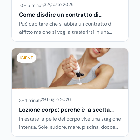
3 Agosto 2026
10–15 minuti
Come disdire un contratto di
locazione in modo corretto ed
Può capitare che si abbia un contratto di
efficace
affitto ma che si voglia trasferirsi in una
nuova città o si abbiano problemi a pagare il
canone, per cui si comincia a cercare
un’altra abitazione: è legittimo chiedersi se è
IGIENE
possibile
disdire il contratto di locazione
prima che scada. In questa guida capiremo
come inviare la disdetta per un contratto di
affitto.
29 Luglio 2026
3–4 minuti
Lozione corpo: perché è la scelta
ideale per idratare la pelle in estate
In estate la pelle del corpo vive una stagione
intensa. Sole, sudore, mare, piscina, docce
più frequenti e aria condizionata possono