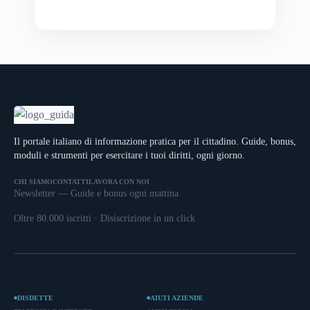
Il portale italiano di informazione pratica per il cittadino. Guide, bonus,
moduli e strumenti per esercitare i tuoi diritti, ogni giorno.
CHI SIAMO
CONTATTI
LAVORA CON NOI
Newsletter — Guide e bonus ogni mattina
Oltre 80.000 iscritti · Disiscrizione in un click
DISDETTE
AIUTI AZIENDE