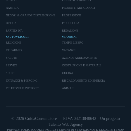
MUTUO
PREZIOSI & GIOIELLI
NAUTICA
PRODOTTI ARTIGIANALI
NEGOZI & GRANDE DISTRIBUZIONE
PROFESSIONI
OTTICA
PSICOLOGIA
PARTITA IVA
REDAZIONE
AUTOVEICOLI
BAMBINI
RELIGIONE
TEMPO LIBERO
RISPARMIO
VACANZE
SALUTE
AZIENDE ARREDAMENTO
SERVIZI
COSTRUZIONE E MATERIALI
SPORT
CUCINA
TATUAGGI & PIERCING
RISCALDAMENTO ED ENERGIA
TELEFONIA E INTERNET
ANIMALI
© 2026 GuidaConsumatore — P.IVA 03213840642 · Un progetto
Talento Web Agency
PRIVACY POLICY
COOKIE POLICY
TERMINI DI SERVIZIO
NOTE LEGALI
SITEMAP