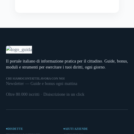
Il portale italiano di informazione pratica per il cittadino. Guide, bonus,
moduli e strumenti per esercitare i tuoi diritti, ogni giorno.
CHI SIAMO
CONTATTI
LAVORA CON NOI
Newsletter — Guide e bonus ogni mattina
Oltre 80.000 iscritti · Disiscrizione in un click
DISDETTE
AIUTI AZIENDE