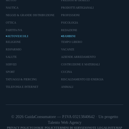
MUTUO
PREZIOSI & GIOIELLI
NAUTICA
PRODOTTI ARTIGIANALI
NEGOZI & GRANDE DISTRIBUZIONE
PROFESSIONI
OTTICA
PSICOLOGIA
PARTITA IVA
REDAZIONE
AUTOVEICOLI
BAMBINI
RELIGIONE
TEMPO LIBERO
RISPARMIO
VACANZE
SALUTE
AZIENDE ARREDAMENTO
SERVIZI
COSTRUZIONE E MATERIALI
SPORT
CUCINA
TATUAGGI & PIERCING
RISCALDAMENTO ED ENERGIA
TELEFONIA E INTERNET
ANIMALI
© 2026 GuidaConsumatore — P.IVA 03213840642 · Un progetto
Talento Web Agency
PRIVACY POLICY
COOKIE POLICY
TERMINI DI SERVIZIO
NOTE LEGALI
SITEMAP