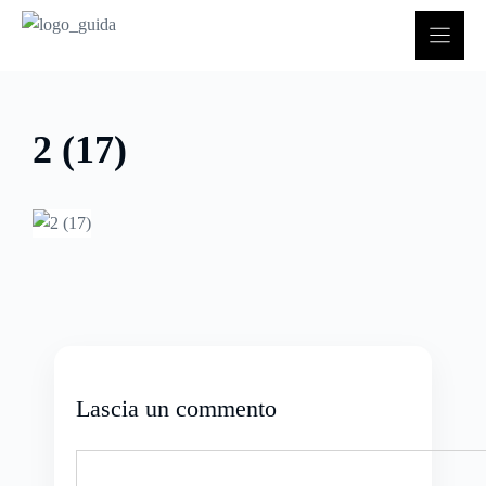
Vai
al
contenuto
2 (17)
Lascia un commento
Commento