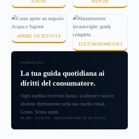
IGIENE
BANCHE
APRIRE UN'ATTIVITÀ
ELETTRODOMESTICI
PUBBLICATO
La tua guida quotidiana ai
diritti del consumatore.
Ogni mattina riceverai bonus, scadenze e nuove
disdette direttamente nella tua casella email.
Gratis. Senza spam.
80.000+ ISCRITTI · DISISCRIZIONE IN UN CLICK