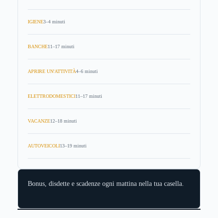
IGIENE
3–4 minuti
BANCHE
11–17 minuti
APRIRE UN'ATTIVITÀ
4–6 minuti
ELETTRODOMESTICI
11–17 minuti
VACANZE
12–18 minuti
AUTOVEICOLI
13–19 minuti
Bonus, disdette e scadenze ogni mattina nella tua casella.