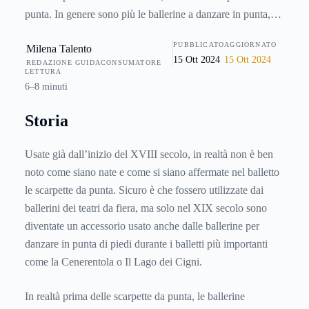
punta. In genere sono più le ballerine a danzare in punta,
ma naturalmente anche i ballerini lo fanno a seconda del
PUBBLICATO
AGGIORNATO
Milena Talento
ruolo che ricoprono nello spettacolo di danza. Proprio
15 Ott 2024
15 Ott 2024
REDAZIONE GUIDACONSUMATORE
perché si tratta di scarpe un po’ speciali e problematiche, le
LETTURA
scarpette da punta
rappresentano una sorta di croce e
6–8 minuti
delizia per qualsiasi danzatore classico. Qui di seguito una
Storia
mini guida su queste scarpette da danza, dalla loro storia ai
modi migliori di conservarle.
Usate già dall’inizio del XVIII secolo, in realtà non è ben
noto come siano nate e come si siano affermate nel balletto
le scarpette da punta. Sicuro è che fossero utilizzate dai
ballerini dei teatri da fiera, ma solo nel XIX secolo sono
diventate un accessorio usato anche dalle ballerine per
danzare in punta di piedi durante i balletti più importanti
come la Cenerentola o Il Lago dei Cigni.
In realtà prima delle scarpette da punta, le ballerine