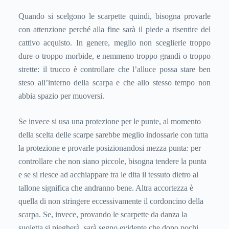
Quando si scelgono le scarpette quindi, bisogna provarle
con attenzione perché alla fine sarà il piede a risentire del
cattivo acquisto. In genere, meglio non sceglierle troppo
dure o troppo morbide, e nemmeno troppo grandi o troppo
strette: il trucco è controllare che l’alluce possa stare ben
steso all’interno della scarpa e che allo stesso tempo non
abbia spazio per muoversi.
Se invece si usa una protezione per le punte, al momento
della scelta delle scarpe sarebbe meglio indossarle con tutta
la protezione e provarle posizionandosi mezza punta: per
controllare che non siano piccole, bisogna tendere la punta
e se si riesce ad acchiappare tra le dita il tessuto dietro al
tallone significa che andranno bene. Altra accortezza è
quella di non stringere eccessivamente il cordoncino della
scarpa. Se, invece, provando le scarpette da danza la
suoletta si piegherà, sarà segno evidente che dopo pochi