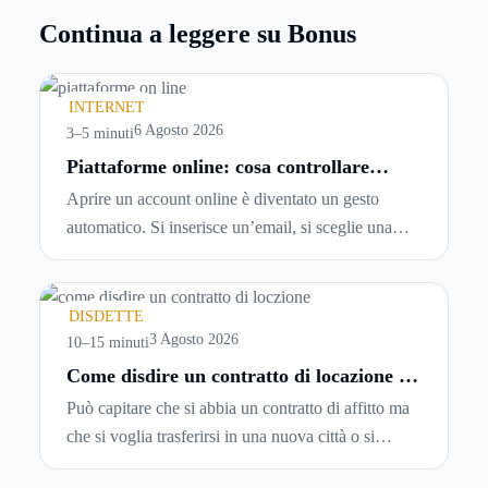
Continua a leggere su Bonus
INTERNET
6 Agosto 2026
3–5 minuti
Piattaforme online: cosa controllare
prima di iscriversi e usare servizi in
Aprire un account online è diventato un gesto
tempo reale
automatico. Si inserisce un’email, si sceglie una
password, si accetta una serie di condizioni senza
leggerle davvero. Tutto avviene in pochi minuti,
spesso senza che ci si fermi a capire dove si sta
DISDETTE
entrando.
3 Agosto 2026
10–15 minuti
Come disdire un contratto di locazione in
modo corretto ed efficace
Può capitare che si abbia un contratto di affitto ma
che si voglia trasferirsi in una nuova città o si
abbiano problemi a pagare il canone, per cui si