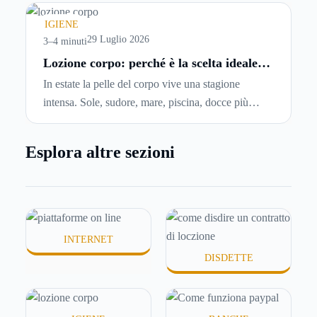
comincia a cercare un’altra abitazione: è legittimo
chiedersi se è possibile
disdire il contratto di
IGIENE
locazione
prima che scada. In questa guida
29 Luglio 2026
3–4 minuti
capiremo come inviare la disdetta per un contratto
Lozione corpo: perché è la scelta ideale
per idratare la pelle in estate
di affitto.
In estate la pelle del corpo vive una stagione
intensa. Sole, sudore, mare, piscina, docce più
frequenti e aria condizionata possono renderla
meno morbida, più disidratata o semplicemente
Esplora altre sezioni
meno confortevole. Eppure, proprio nei mesi caldi,
molte persone smettono di applicare prodotti
idratanti perché temono texture pesanti, appiccicose
o difficili da assorbire.
INTERNET
DISDETTE