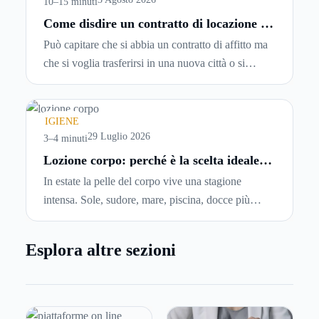
10–15 minuti
Come disdire un contratto di locazione in
modo corretto ed efficace
Può capitare che si abbia un contratto di affitto ma
che si voglia trasferirsi in una nuova città o si
abbiano problemi a pagare il canone, per cui si
comincia a cercare un’altra abitazione: è legittimo
chiedersi se è possibile
disdire il contratto di
IGIENE
locazione
prima che scada. In questa guida
29 Luglio 2026
3–4 minuti
capiremo come inviare la disdetta per un contratto
Lozione corpo: perché è la scelta ideale
per idratare la pelle in estate
di affitto.
In estate la pelle del corpo vive una stagione
intensa. Sole, sudore, mare, piscina, docce più
frequenti e aria condizionata possono renderla
meno morbida, più disidratata o semplicemente
Esplora altre sezioni
meno confortevole. Eppure, proprio nei mesi caldi,
molte persone smettono di applicare prodotti
idratanti perché temono texture pesanti, appiccicose
o difficili da assorbire.