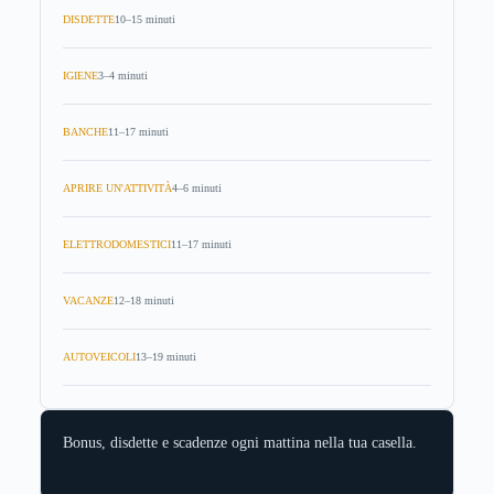
DISDETTE
10–15 minuti
IGIENE
3–4 minuti
BANCHE
11–17 minuti
APRIRE UN'ATTIVITÀ
4–6 minuti
ELETTRODOMESTICI
11–17 minuti
VACANZE
12–18 minuti
AUTOVEICOLI
13–19 minuti
Bonus, disdette e scadenze ogni mattina nella tua casella.