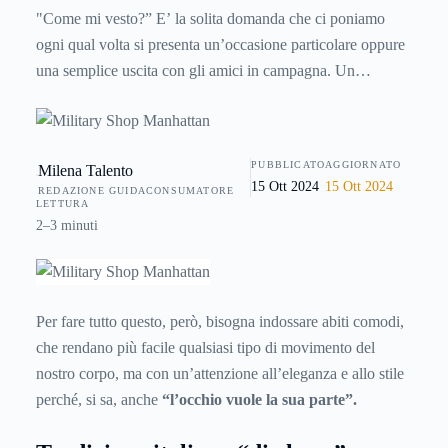
"Come mi vesto?” E’ la solita domanda che ci poniamo
ogni qual volta si presenta un’occasione particolare oppure
una semplice uscita con gli amici in campagna. Un
abbigliamento adeguato e impeccabile esprime al meglio il
nostro “modo” di essere, ci fa sentire a proprio agio in ogni
circostanza e ci permette di fare colpo sugli altri.
PUBBLICATO
AGGIORNATO
Milena Talento
15 Ott 2024
15 Ott 2024
REDAZIONE GUIDACONSUMATORE
LETTURA
2–3 minuti
Per fare tutto questo, però, bisogna indossare abiti comodi,
che rendano più facile qualsiasi tipo di movimento del
nostro corpo, ma con un’attenzione all’eleganza e allo stile
perché, si sa, anche
“l’occhio vuole la sua parte”.