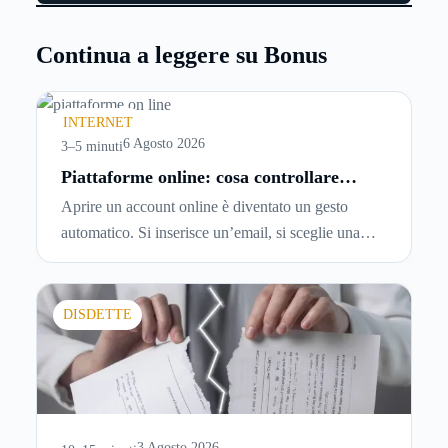
Continua a leggere su Bonus
INTERNET
6 Agosto 2026
3–5 minuti
Piattaforme online: cosa controllare
prima di iscriversi e usare servizi in
Aprire un account online è diventato un gesto
tempo reale
automatico. Si inserisce un’email, si sceglie una
password, si accetta una serie di condizioni senza
leggerle davvero. Tutto avviene in pochi minuti,
spesso senza che ci si fermi a capire dove si sta
DISDETTE
entrando.
3 Agosto 2026